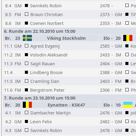
8.4
GM
Swinkels Robin
2478
-
Po
8.5
FM
Braun Christian
2373
-
GM
Ti
8.6
IM
Coenen Norbert
2353
-
IM
Mo
6. Runde am 22.10.2010 um 15:00
Br.
23
Viking Stockholm
Elo
-
20
11.1
GM
Agrest Evgenij
2585
-
GM
Ko
11.2
IM
Volodin Aleksandr
2433
-
IM
Da
11.3
FM
Sagit Rauan
2404
-
GM
Le
11.4
Lindberg Bosse
2388
-
GM
Sw
11.5
IM
Cramling Dan
2403
-
FM
Br
11.6
FM
Bergstrom Peter
2306
-
FM
Ph
7. Runde am 23.10.2010 um 15:00
Br.
20
Eynatten - KSK47
Elo
-
10
A
4.1
IM
Dambacher Martijn
2476
-
GM
Jo
4.2
GM
Levin Felix
2482
-
GM
Ko
4.3
GM
Swinkels Robin
2478
-
GM
Zh