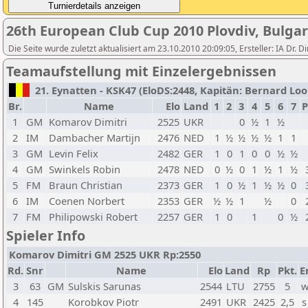
26th European Club Cup 2010 Plovdiv, Bulgar
Die Seite wurde zuletzt aktualisiert am 23.10.2010 20:09:05, Ersteller: IA D
Teamaufstellung mit Einzelergebnissen
21. Eynatten - KSK47 (EloDS:2448, Kapitän: Bernard Loo 
Br.
Name
Elo
Land
1
2
3
4
5
6
7
P
1
GM
Komarov Dimitri
2525
UKR
0
½
1
½
2
IM
Dambacher Martijn
2476
NED
1
½
½
½
½
1
1
3
GM
Levin Felix
2482
GER
1
0
1
0
0
½
½
4
GM
Swinkels Robin
2478
NED
0
½
0
1
½
1
½
5
FM
Braun Christian
2373
GER
1
0
½
1
½
½
0
6
IM
Coenen Norbert
2353
GER
½
½
1
½
0
7
FM
Philipowski Robert
2257
GER
1
0
1
0
½
Spieler Info
Komarov Dimitri GM 2525 UKR Rp:2550
Rd.
Snr
Name
Elo
Land
Rp
Pkt.
E
3
63
GM
Sulskis Sarunas
2544
LTU
2755
5
w
4
145
Korobkov Piotr
2491
UKR
2425
2,5
s