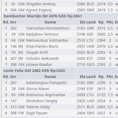
5
91
GM
Zhigalko Andrey
2580
BLR
2574
3,5
w
6
306
GM
Agrest Evgenij
2585
SWE
2419
1,5
s
Dambacher Martijn IM 2476 NED Rp:2661
Rd.
Snr
Name
Elo
Land
Rp
Pkt.
E
1
262
Tsarouhas Konstantinos
2182
GRE
2315
2,5
s
2
29
GM
Radjabov Teimour
2748
AZE
2665
2,5
w
3
64
GM
Malisauskas Vidmantas
2510
LTU
2364
2
s
4
146
IM
Kharchenko Boris
2437
UKR
2479
3,5
w
5
93
IM
Stupak Kirill
2502
BLR
2565
4
s
6
307
IM
Volodin Aleksandr
2433
EST
2593
5
w
7
268
GM
Jobava Baadur
2710
GEO
2593
2
w
Levin Felix GM 2482 GER Rp:2433
Rd.
Snr
Name
Elo
Land
Rp
Pkt.
E
1
267
Kalaitzoglou Panayotis
2182
GRE
2299
3
w
2
28
GM
Shirov Alexei
2749
ESP
2615
3
s
3
65
GM
Butnorius Algimantas
2439
LTU
2152
1,5
w
4
147
Strelnikov Sergey
2425
UKR
2554
4
s
5
313
GM
Teterev Vitaly
2511
BLR
2465
3,5
w
6
308
FM
Sagit Rauan
2404
SWE
2421
4
s