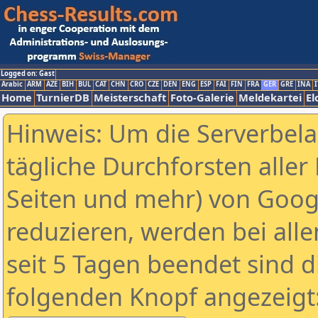
Logged on: Gast
Arabic
ARM
AZE
BIH
BUL
CAT
CHN
CRO
CZE
DEN
ENG
ESP
FAI
FIN
FRA
GER
GRE
INA
I
Home
TurnierDB
Meisterschaft
Foto-Galerie
Meldekartei
El
Hinweis: Um die Serverbel
tägliche Durchforsten aller 
Seiten und mehr) von Goog
reduzieren, werden bei alle
seit 5 Tagen beendet sind d
folgenden Knopf angezeigt