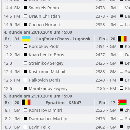
14.4
GM
Swinkels Robin
2478
-
IM
Va
14.5
FM
Braun Christian
2373
-
IM
Be
14.6
IM
Coenen Norbert
2353
-
IM
La
4. Runde am 20.10.2010 um 15:00
Br.
31
LugPokerChess - Lugansk
Elo
-
20
12.1
Korobkov Piotr
2491
-
GM
Ko
12.2
IM
Kharchenko Boris
2437
-
IM
Da
12.3
Strelnikov Sergey
2425
-
GM
Le
12.4
IM
Kostromin Mikhail
2388
-
GM
Sw
12.5
FM
Palkovich Denis
2240
-
FM
Br
12.6
Maratkanov Evgeny
2186
-
FM
Ph
5. Runde am 21.10.2010 um 15:00
Br.
20
Eynatten - KSK47
Elo
-
17
8.1
GM
Komarov Dimitri
2525
-
GM
Zh
8.2
IM
Dambacher Martijn
2476
-
IM
St
8.3
GM
Levin Felix
2482
-
GM
Te