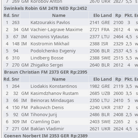
7
269
GM
Korobov Anton
2670
UKR
2827
5,5
s
Swinkels Robin GM 2478 NED Rp:2452
Rd.
Snr
Name
Elo
Land
Rp
Pkt.
E
1
263
Katzourakis Pavlos
2141
GRE
2100
3
s
2
34
GM
Vachier-Lagrave Maxime
2721
FRA
2612
4
w
3
67
IM
Vaznonis Vytautas
2377
LTU
2464
4,5
s
4
148
IM
Kostromin Mikhail
2388
ISR
2329
2,5
w
5
94
Podolchenko Evgeniy
2506
BLR
2537
4,5
s
6
310
Lindberg Bosse
2388
SWE
2515
5,5
w
7
270
GM
Zhigalko Sergei
2640
BLR
2612
4
w
Braun Christian FM 2373 GER Rp:2395
Rd.
Snr
Name
Elo
Land
Rp
Pkt.
E
1
264
Liodakis Konstantinos
1982
GRE
2119
3,5
w
2
32
GM
Kasimdzhanov Rustam
2685
UZB
2600
3,5
s
3
66
IM
Beinoras Mindaugas
2350
LTU
2410
5
w
4
150
FM
Palkovich Denis
2240
UKR
2187
2
s
5
92
GM
Tihonov Jurij
2486
BLR
2408
2,5
w
6
309
IM
Cramling Dan
2403
SWE
2265
2
s
7
271
GM
Baklan Vladimir
2621
UKR
2624
4,5
s
Coenen Norbert IM 2353 GER Rp:2389