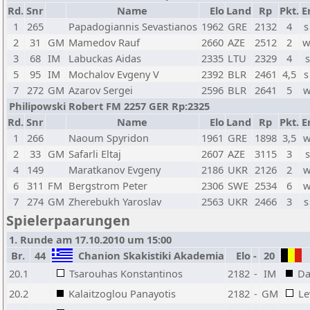
Rd.
Snr
Name
Elo
Land
Rp
Pkt.
E
1
265
Papadogiannis Sevastianos
1962
GRE
2132
4
s
2
31
GM
Mamedov Rauf
2660
AZE
2512
2
w
3
68
IM
Labuckas Aidas
2335
LTU
2329
4
s
5
95
IM
Mochalov Evgeny V
2392
BLR
2461
4,5
s
7
272
GM
Azarov Sergei
2596
BLR
2641
5
w
Philipowski Robert FM 2257 GER Rp:2325
Rd.
Snr
Name
Elo
Land
Rp
Pkt.
E
1
266
Naoum Spyridon
1961
GRE
1898
3,5
w
2
33
GM
Safarli Eltaj
2607
AZE
3115
3
s
4
149
Maratkanov Evgeny
2186
UKR
2126
2
w
6
311
FM
Bergstrom Peter
2306
SWE
2534
6
w
7
274
GM
Zherebukh Yaroslav
2563
UKR
2466
3
s
Spielerpaarungen
1. Runde am 17.10.2010 um 15:00
Br.
44
Chanion Skakistiki Akademia
Elo
-
20
20.1
Tsarouhas Konstantinos
2182
-
IM
Da
20.2
Kalaitzoglou Panayotis
2182
-
GM
Le