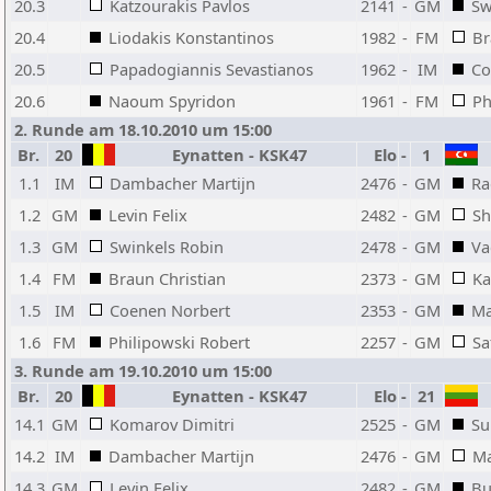
20.3
Katzourakis Pavlos
2141
-
GM
Sw
20.4
Liodakis Konstantinos
1982
-
FM
Br
20.5
Papadogiannis Sevastianos
1962
-
IM
Co
20.6
Naoum Spyridon
1961
-
FM
Ph
2. Runde am 18.10.2010 um 15:00
Br.
20
Eynatten - KSK47
Elo
-
1
1.1
IM
Dambacher Martijn
2476
-
GM
Ra
1.2
GM
Levin Felix
2482
-
GM
Sh
1.3
GM
Swinkels Robin
2478
-
GM
Va
1.4
FM
Braun Christian
2373
-
GM
Ka
1.5
IM
Coenen Norbert
2353
-
GM
Ma
1.6
FM
Philipowski Robert
2257
-
GM
Sa
3. Runde am 19.10.2010 um 15:00
Br.
20
Eynatten - KSK47
Elo
-
21
14.1
GM
Komarov Dimitri
2525
-
GM
Su
14.2
IM
Dambacher Martijn
2476
-
GM
Ma
14.3
GM
Levin Felix
2482
-
GM
Bu