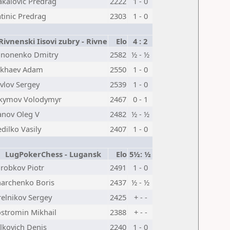
akalovic Predrag
2222
1 - 0
tinic Predrag
2303
1 - 0
ivnenski Iisovi zubry - Rivne
Elo
4 : 2
nonenko Dmitry
2582
½ - ½
ukhaev Adam
2550
1 - 0
vlov Sergey
2539
1 - 0
kymov Volodymyr
2467
0 - 1
anov Oleg V
2482
½ - ½
dilko Vasily
2407
1 - 0
LugPokerChess - Lugansk
Elo
5½: ½
robkov Piotr
2491
1 - 0
archenko Boris
2437
½ - ½
relnikov Sergey
2425
+ - -
stromin Mikhail
2388
+ - -
lkovich Denis
2240
1 - 0