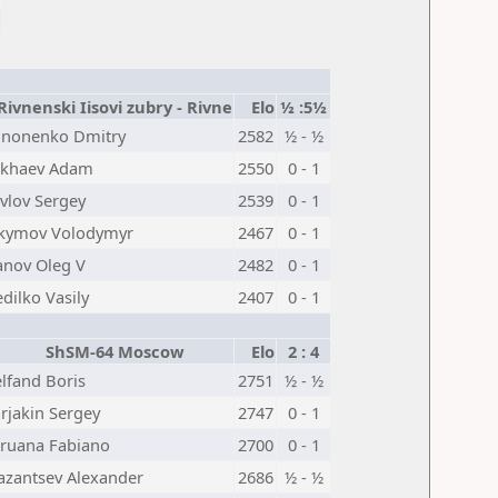
ivnenski Iisovi zubry - Rivne
Elo
½ :5½
nonenko Dmitry
2582
½ - ½
ukhaev Adam
2550
0 - 1
vlov Sergey
2539
0 - 1
kymov Volodymyr
2467
0 - 1
anov Oleg V
2482
0 - 1
dilko Vasily
2407
0 - 1
ShSM-64 Moscow
Elo
2 : 4
lfand Boris
2751
½ - ½
rjakin Sergey
2747
0 - 1
ruana Fabiano
2700
0 - 1
azantsev Alexander
2686
½ - ½