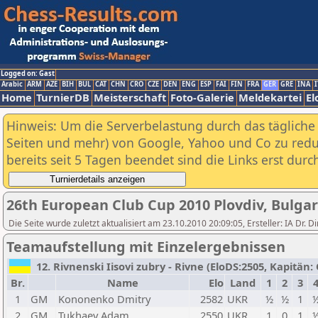
Logged on: Gast
Arabic
ARM
AZE
BIH
BUL
CAT
CHN
CRO
CZE
DEN
ENG
ESP
FAI
FIN
FRA
GER
GRE
INA
I
Home
TurnierDB
Meisterschaft
Foto-Galerie
Meldekartei
El
Hinweis: Um die Serverbelastung durch das tägliche D
Seiten und mehr) von Google, Yahoo und Co zu reduz
bereits seit 5 Tagen beendet sind die Links erst dur
26th European Club Cup 2010 Plovdiv, Bulgar
Die Seite wurde zuletzt aktualisiert am 23.10.2010 20:09:05, Ersteller: IA D
Teamaufstellung mit Einzelergebnissen
12. Rivnenski Iisovi zubry - Rivne (EloDS:2505, Kapitän: 
Br.
Name
Elo
Land
1
2
3
1
GM
Kononenko Dmitry
2582
UKR
½
½
1
2
GM
Tukhaev Adam
2550
UKR
1
0
1