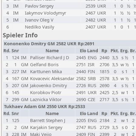
3
IM
Pavlov Sergey
2539
UKR
1
0
½
4
IM
Iakymov Volodymyr
2467
UKR
1
½
½
5
IM
Ivanov Oleg V
2482
UKR
1
1
½
6
Nedilko Vasily
2407
UKR
1
0
1
Spieler Info
Kononenko Dmitry GM 2582 UKR Rp:2691
Rd.
Snr
Name
Elo
Land
Rp
Pkt.
Erg.
Br.
1
124
IM
Palliser Richard J D
2445
ENG
2440
3,5
s ½
1
2
1
GM
Gelfand Boris
2751
ISR
2706
3,5
w ½
1
3
227
IM
Karttunen Mika
2440
FIN
1815
0
s 1
1
4
167
GM
Kovacevic Aleksandar
2582
SRB
2578
3,5
w ½
1
5
207
GM
Jakovenko Dmitry
2726
RUS
2690
4
s ½
1
6
145
Korobkov Piotr
2491
UKR
2425
2,5
w 1
1
7
299
GM
Laznicka Viktor
2690
CZE
2717
3,5
s ½
1
Tukhaev Adam GM 2550 UKR Rp:2533
Rd.
Snr
Name
Elo
Land
Rp
Pkt.
Erg.
Br.
1
125
Barrett Stephen J
2205
ENG
2184
2
w 1
2
2
2
GM
Karjakin Sergey
2747
RUS
2729
3,5
s 0
2
3
228
IM
Maki Veijo
2409
FIN
2399
2
w 1
2