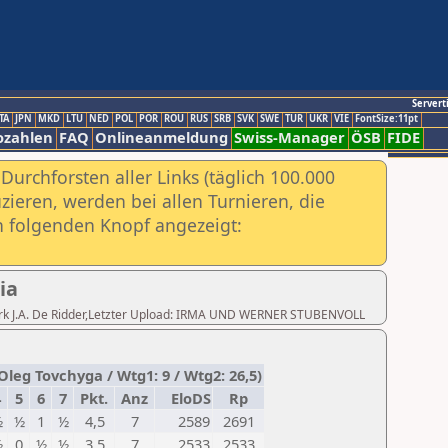
Servert
TA
JPN
MKD
LTU
NED
POL
POR
ROU
RUS
SRB
SVK
SWE
TUR
UKR
VIE
FontSize:11pt
ozahlen
FAQ
Onlineanmeldung
Swiss-Manager
ÖSB
FIDE
urchforsten aller Links (täglich 100.000
ieren, werden bei allen Turnieren, die
ch folgenden Knopf angezeigt:
ia
r. Dirk J.A. De Ridder,Letzter Upload: IRMA UND WERNER STUBENVOLL
Oleg Tovchyga / Wtg1: 9 / Wtg2: 26,5)
4
5
6
7
Pkt.
Anz
EloDS
Rp
½
½
1
½
4,5
7
2589
2691
½
0
½
½
3,5
7
2533
2533