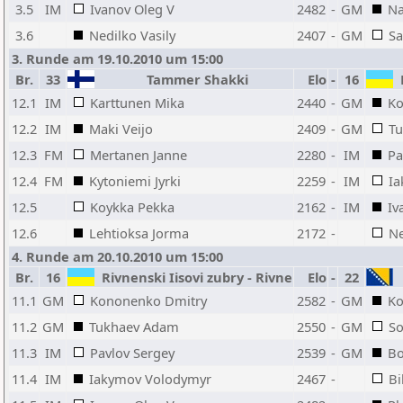
3.5
IM
Ivanov Oleg V
2482
-
GM
Na
3.6
Nedilko Vasily
2407
-
GM
Sa
3. Runde am 19.10.2010 um 15:00
Br.
33
Tammer Shakki
Elo
-
16
R
12.1
IM
Karttunen Mika
2440
-
GM
Ko
12.2
IM
Maki Veijo
2409
-
GM
T
12.3
FM
Mertanen Janne
2280
-
IM
Pa
12.4
FM
Kytoniemi Jyrki
2259
-
IM
Ia
12.5
Koykka Pekka
2162
-
IM
Iv
12.6
Lehtioksa Jorma
2172
-
Ne
4. Runde am 20.10.2010 um 15:00
Br.
16
Rivnenski Iisovi zubry - Rivne
Elo
-
22
11.1
GM
Kononenko Dmitry
2582
-
GM
Ko
11.2
GM
Tukhaev Adam
2550
-
GM
So
11.3
IM
Pavlov Sergey
2539
-
GM
Bo
11.4
IM
Iakymov Volodymyr
2467
-
Bi