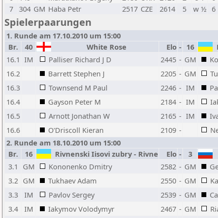
7
304
GM
Haba Petr
2517
CZE
2614
5
w ½
6
Spielerpaarungen
1. Runde am 17.10.2010 um 15:00
Br.
40
White Rose
Elo
-
16
R
16.1
IM
Palliser Richard J D
2445
-
GM
Ko
16.2
Barrett Stephen J
2205
-
GM
T
16.3
Townsend M Paul
2246
-
IM
Pa
16.4
Gayson Peter M
2184
-
IM
Ia
16.5
Arnott Jonathan W
2165
-
IM
Iv
16.6
O'Driscoll Kieran
2109
-
Ne
2. Runde am 18.10.2010 um 15:00
Br.
16
Rivnenski Iisovi zubry - Rivne
Elo
-
3
3.1
GM
Kononenko Dmitry
2582
-
GM
Ge
3.2
GM
Tukhaev Adam
2550
-
GM
Ka
3.3
IM
Pavlov Sergey
2539
-
GM
Ca
3.4
IM
Iakymov Volodymyr
2467
-
GM
Ri