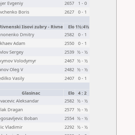
jer Evgeniy
2657
1 - 0
vchenko Boris
2627
0 - 1
ivnenski Iisovi zubry - Rivne
Elo
1½:4½
nonenko Dmitry
2582
0 - 1
ukhaev Adam
2550
0 - 1
vlov Sergey
2539
½ - ½
kymov Volodymyr
2467
½ - ½
anov Oleg V
2482
½ - ½
dilko Vasily
2407
0 - 1
Glasinac
Elo
4 : 2
vacevic Aleksandar
2582
½ - ½
lak Dragan
2577
½ - ½
gosavljevic Boban
2554
½ - ½
lic Vladimir
2292
½ - ½