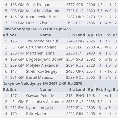
4
168
GM
Solak Dragan
2577
SRB
2606
4,5
s ½
2
5
208
GM
Malakhov Vladimir
2725
RUS
2829
5,5
w 0
2
6
146
IM
Kharchenko Boris
2437
UKR
2479
3,5
s ½
2
7
300
GM
Hracek Zbynek
2633
CZE
2586
3
w ½
2
Pavlov Sergey IM 2539 UKR Rp:2455
Rd.
Snr
Name
Elo
Land
Rp
Pkt.
Erg.
Br.
1
126
Townsend M Paul
2246
ENG
2325
3
s 1
3
2
3
GM
Caruana Fabiano
2700
ITA
2733
4,5
w 0
3
3
230
FM
Mertanen Janne
2280
FIN
2483
4
s ½
3
4
169
GM
Bogosavljevic Boban
2554
SRB
2592
5
w ½
3
5
209
GM
Motylev Alexander
2694
RUS
2723
4
s 0
3
6
147
Strelnikov Sergey
2425
UKR
2554
4
- 1K
3
7
301
GM
Bartel Mateusz
2599
POL
2505
3
s ½
3
Iakymov Volodymyr IM 2467 UKR Rp:2570
Rd.
Snr
Name
Elo
Land
Rp
Pkt.
Erg.
Br.
1
127
Gayson Peter M
2184
ENG
1943
1
w 1
4
2
5
GM
Riazantsev Alexander
2686
RUS
2653
3,5
s ½
4
3
232
FM
Kytoniemi Jyrki
2259
FIN
2308
3
w ½
4
4
170
Bilic Vladimir
2292
BIH
2405
4
s ½
4