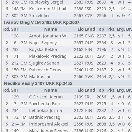
5
210
GM
Rublevsky Sergei
2683
RUS
2689
4
w 1
4
6
148
IM
Kostromin Mikhail
2388
ISR
2329
2,5
- 1K
4
7
302
GM
Stocek Jiri
2567
CZE
2556
4
w ½
4
Ivanov Oleg V IM 2482 UKR Rp:2607
Rd.
Snr
Name
Elo
Land
Rp
Pkt.
Erg.
Br.
1
128
Arnott Jonathan W
2165
ENG
2287
2,5
s 1
5
2
6
GM
Najer Evgeniy
2657
RUS
2564
3
w 1
5
3
233
Koykka Pekka
2162
FIN
2196
2
s ½
5
4
171
Plakalovic Predrag
2222
BIH
2201
2
w 1
5
5
212
GM
Sjugirov Sanan
2627
RUS
2623
4
s ½
5
6
150
FM
Palkovich Denis
2240
UKR
2187
2
w 1
5
7
303
GM
Markos Jan
2566
SVK
2454
2,5
s ½
5
Nedilko Vasily 2407 UKR Rp:2455
Rd.
Snr
Name
Elo
Land
Rp
Pkt.
Erg.
Br.
1
129
O'Driscoll Kieran
2109
IRL
2056
1,5
w 1
6
2
7
GM
Savchenko Boris
2627
RUS
2725
4
s 0
6
3
234
Lehtioksa Jorma
2172
FIN
2232
2
w 1
6
4
172
FM
Batinic Predrag
2303
BIH
2296
3,5
s 1
6
5
214
IM
Pridorozhni Aleksei
2556
RUS
2608
3,5
w 0
6
6
149
Maratkanov Evgeny
2186
UKR
2126
2
s 1
6