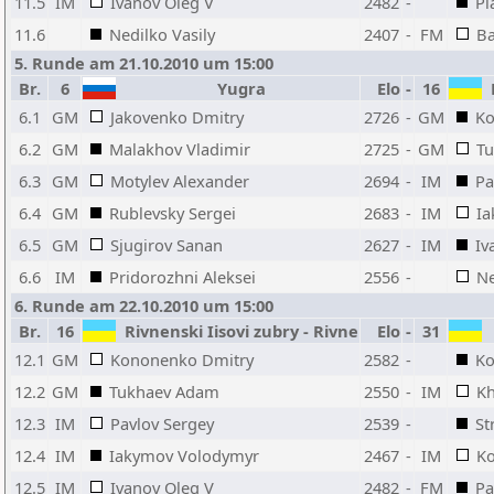
11.5
IM
Ivanov Oleg V
2482
-
Pl
11.6
Nedilko Vasily
2407
-
FM
Ba
5. Runde am 21.10.2010 um 15:00
Br.
6
Yugra
Elo
-
16
R
6.1
GM
Jakovenko Dmitry
2726
-
GM
Ko
6.2
GM
Malakhov Vladimir
2725
-
GM
T
6.3
GM
Motylev Alexander
2694
-
IM
Pa
6.4
GM
Rublevsky Sergei
2683
-
IM
Ia
6.5
GM
Sjugirov Sanan
2627
-
IM
Iv
6.6
IM
Pridorozhni Aleksei
2556
-
Ne
6. Runde am 22.10.2010 um 15:00
Br.
16
Rivnenski Iisovi zubry - Rivne
Elo
-
31
12.1
GM
Kononenko Dmitry
2582
-
Ko
12.2
GM
Tukhaev Adam
2550
-
IM
Kh
12.3
IM
Pavlov Sergey
2539
-
St
12.4
IM
Iakymov Volodymyr
2467
-
IM
Ko
12.5
IM
Ivanov Oleg V
2482
-
FM
Pa