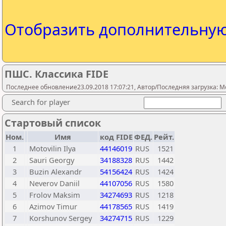
Отобразить дополнительну
ПШС. Классика FIDE
Последнее обновление23.09.2018 17:07:21, Автор/Последняя загрузка: M
Search for player
Стартовый список
Ном.
Имя
код FIDE
ФЕД.
Рейт.
1
Motovilin Ilya
44146019
RUS
1521
2
Sauri Georgy
34188328
RUS
1442
3
Buzin Alexandr
54156424
RUS
1424
4
Neverov Daniil
44107056
RUS
1580
5
Frolov Maksim
34274693
RUS
1218
6
Azimov Timur
44178565
RUS
1419
7
Korshunov Sergey
34274715
RUS
1229