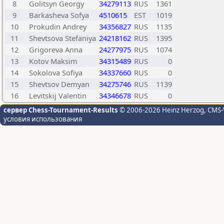
8
Golitsyn Georgy
34279113
RUS
1361
9
Barkasheva Sofya
4510615
EST
1019
10
Prokudin Andrey
34356827
RUS
1135
11
Shevtsova Stefaniya
24218162
RUS
1395
12
Grigoreva Anna
24277975
RUS
1074
13
Kotov Maksim
34315489
RUS
0
14
Sokolova Sofiya
34337660
RUS
0
15
Shevtsov Demyan
34275746
RUS
1139
16
Levitskij Valentin
34346678
RUS
0
сервер Chess-Tournament-Results
© 2006-2026 Heinz Herzog
, CMS-
условия использования