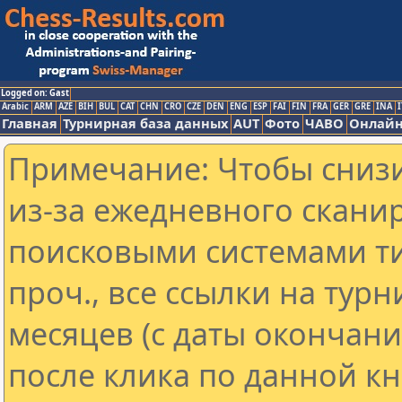
Logged on: Gast
Arabic
ARM
AZE
BIH
BUL
CAT
CHN
CRO
CZE
DEN
ENG
ESP
FAI
FIN
FRA
GER
GRE
INA
I
Главная
Турнирная база данных
AUT
Фото
ЧАВО
Онлайн
Примечание: Чтобы снизи
из-за ежедневного скани
поисковыми системами ти
проч., все ссылки на тур
месяцев (с даты окончан
после клика по данной кн