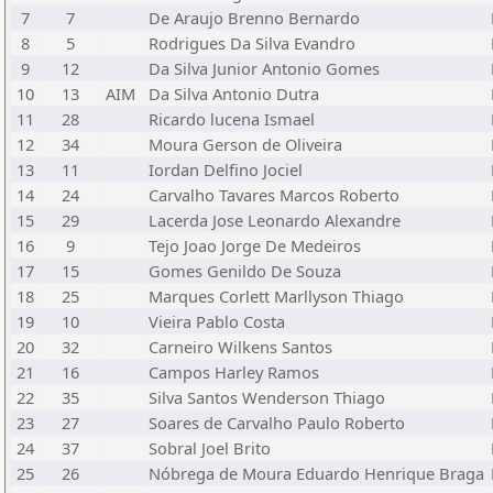
7
7
De Araujo Brenno Bernardo
8
5
Rodrigues Da Silva Evandro
9
12
Da Silva Junior Antonio Gomes
10
13
AIM
Da Silva Antonio Dutra
11
28
Ricardo lucena Ismael
12
34
Moura Gerson de Oliveira
13
11
Iordan Delfino Jociel
14
24
Carvalho Tavares Marcos Roberto
15
29
Lacerda Jose Leonardo Alexandre
16
9
Tejo Joao Jorge De Medeiros
17
15
Gomes Genildo De Souza
18
25
Marques Corlett Marllyson Thiago
19
10
Vieira Pablo Costa
20
32
Carneiro Wilkens Santos
21
16
Campos Harley Ramos
22
35
Silva Santos Wenderson Thiago
23
27
Soares de Carvalho Paulo Roberto
24
37
Sobral Joel Brito
25
26
Nóbrega de Moura Eduardo Henrique Braga