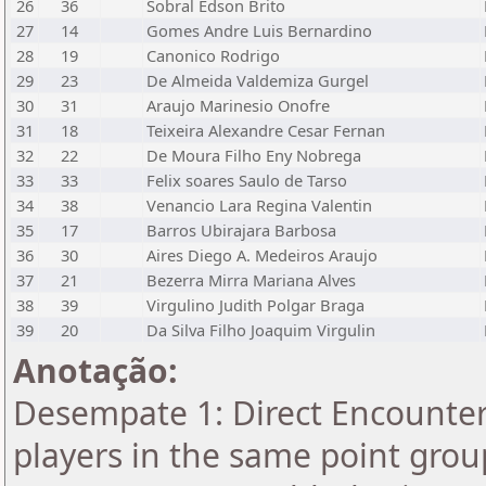
26
36
Sobral Edson Brito
27
14
Gomes Andre Luis Bernardino
28
19
Canonico Rodrigo
29
23
De Almeida Valdemiza Gurgel
30
31
Araujo Marinesio Onofre
31
18
Teixeira Alexandre Cesar Fernan
32
22
De Moura Filho Eny Nobrega
33
33
Felix soares Saulo de Tarso
34
38
Venancio Lara Regina Valentin
35
17
Barros Ubirajara Barbosa
36
30
Aires Diego A. Medeiros Araujo
37
21
Bezerra Mirra Mariana Alves
38
39
Virgulino Judith Polgar Braga
39
20
Da Silva Filho Joaquim Virgulin
Anotação:
Desempate 1: Direct Encounter 
players in the same point grou