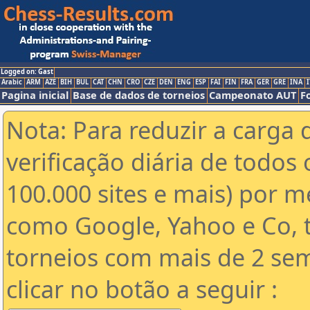
Logged on: Gast
Arabic
ARM
AZE
BIH
BUL
CAT
CHN
CRO
CZE
DEN
ENG
ESP
FAI
FIN
FRA
GER
GRE
INA
I
Pagina inicial
Base de dados de torneios
Campeonato AUT
F
Nota: Para reduzir a carga 
verificação diária de todos 
100.000 sites e mais) por 
como Google, Yahoo e Co, t
torneios com mais de 2 se
clicar no botão a seguir :