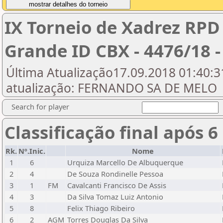
IX Torneio de Xadrez RPD
Grande ID CBX - 4476/18 -
Última Atualização17.09.2018 01:40:31
atualização: FERNANDO SA DE MELO
Search for player
Classificação final após 6
Rk.
Nº.Inic.
Nome
1
6
Urquiza Marcello De Albuquerque
2
4
De Souza Rondinelle Pessoa
3
1
FM
Cavalcanti Francisco De Assis
4
3
Da Silva Tomaz Luiz Antonio
5
8
Felix Thiago Ribeiro
6
2
AGM
Torres Douglas Da Silva