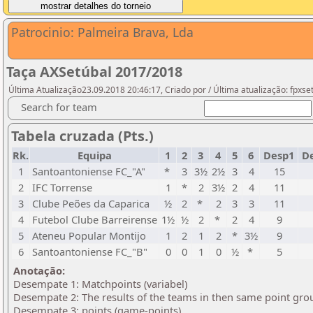
Patrocinio: Palmeira Brava, Lda
Taça AXSetúbal 2017/2018
Última Atualização23.09.2018 20:46:17, Criado por / Última atualização: fpxse
Search for team
Tabela cruzada (Pts.)
Rk.
Equipa
1
2
3
4
5
6
Desp1
D
1
Santoantoniense FC_"A"
*
3
3½
2½
3
4
15
2
IFC Torrense
1
*
2
3½
2
4
11
3
Clube Peões da Caparica
½
2
*
2
3
3
11
4
Futebol Clube Barreirense
1½
½
2
*
2
4
9
5
Ateneu Popular Montijo
1
2
1
2
*
3½
9
6
Santoantoniense FC_"B"
0
0
1
0
½
*
5
Anotação:
Desempate 1: Matchpoints (variabel)
Desempate 2: The results of the teams in then same point gro
Desempate 3: points (game-points)