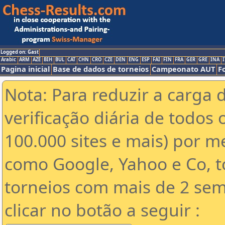
Logged on: Gast
Arabic
ARM
AZE
BIH
BUL
CAT
CHN
CRO
CZE
DEN
ENG
ESP
FAI
FIN
FRA
GER
GRE
INA
I
Pagina inicial
Base de dados de torneios
Campeonato AUT
F
Nota: Para reduzir a carga 
verificação diária de todos 
100.000 sites e mais) por 
como Google, Yahoo e Co, t
torneios com mais de 2 sem
clicar no botão a seguir :