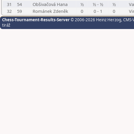
31
54
Obšivačová Hana
½
½ - ½
½
Va
32
59
Románek Zdeněk
0
0 - 1
0
Vi
Chess-Tournament-Results-Server
© 2006-2026 Heinz Herzog
, CMS-
tiráž