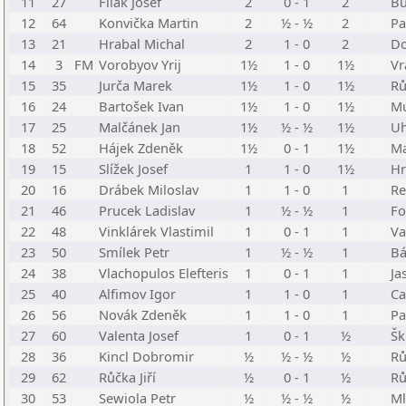
11
27
Filák Josef
2
0 - 1
2
Bu
12
64
Konvička Martin
2
½ - ½
2
Pa
13
21
Hrabal Michal
2
1 - 0
2
Do
14
3
FM
Vorobyov Yrij
1½
1 - 0
1½
Vr
15
35
Jurča Marek
1½
1 - 0
1½
Rů
16
24
Bartošek Ivan
1½
1 - 0
1½
Mú
17
25
Malčánek Jan
1½
½ - ½
1½
Uhl
18
52
Hájek Zdeněk
1½
0 - 1
1½
Ma
19
15
Slížek Josef
1
1 - 0
1½
Hr
20
16
Drábek Miloslav
1
1 - 0
1
Re
21
46
Prucek Ladislav
1
½ - ½
1
Fo
22
48
Vinklárek Vlastimil
1
0 - 1
1
Va
23
50
Smílek Petr
1
½ - ½
1
Bá
24
38
Vlachopulos Elefteris
1
0 - 1
1
Ja
25
40
Alfimov Igor
1
1 - 0
1
Ca
26
56
Novák Zdeněk
1
1 - 0
1
Pa
27
60
Valenta Josef
1
0 - 1
½
Šk
28
36
Kincl Dobromir
½
½ - ½
½
Rů
29
62
Růčka Jiří
½
0 - 1
½
Rů
30
53
Sewiola Petr
½
½ - ½
½
Ml