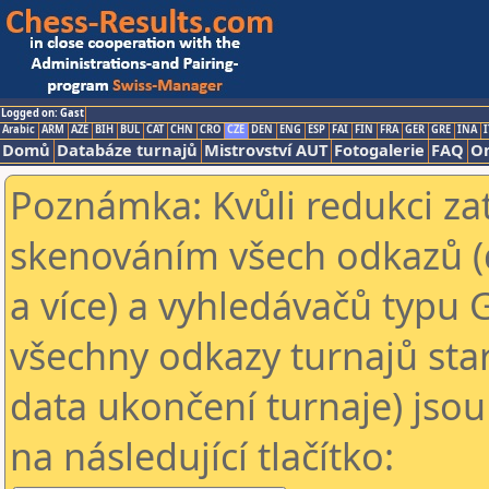
Logged on: Gast
Arabic
ARM
AZE
BIH
BUL
CAT
CHN
CRO
CZE
DEN
ENG
ESP
FAI
FIN
FRA
GER
GRE
INA
I
Domů
Databáze turnajů
Mistrovství AUT
Fotogalerie
FAQ
On
Poznámka: Kvůli redukci za
skenováním všech odkazů (
a více) a vyhledávačů typu 
všechny odkazy turnajů star
data ukončení turnaje) jsou
na následující tlačítko: