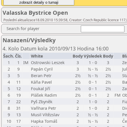
Valasska Bystrice Open
Poslední aktualizace18.09.2010 15:39:58, Creator: Czech Republic licence 117
Search for player
Nasazení/Výsledky
4. Kolo Datum kola 2010/09/13 Hodina 16:00
Šach.
Čís.
White
Body
Výsledek
Body
Bl
1
1
IM
Ostrowski Leszek
3
1 - 0
3
Ze
2
9
Papán Cyril
3
½ - ½
2½
Ju
3
5
Beran Petr
2½
½ - ½
2½
St
4
11
Káňa Pavel
2½
0 - 1
2½
Ba
5
12
Foukal Jiří
2½
0 - 1
2½
Za
6
19
Plášek Radim
2½
0 - 1
2
FM
Ob
7
22
Pyš Zbyněk
2
1 - 0
2
Fi
8
31
Vaňhara Petr
2
1 - 0
2
Di
9
13
Musil Vítězslav
2
½ - ½
2
Pe
10
17
Hapka Tomáš
2
½ - ½
2
Če