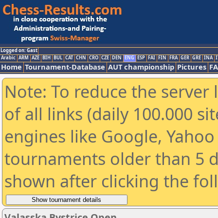
Logged on: Gast
Arabic
ARM
AZE
BIH
BUL
CAT
CHN
CRO
CZE
DEN
ENG
ESP
FAI
FIN
FRA
GER
GRE
INA
I
Home
Tournament-Database
AUT championship
Pictures
F
Note: To reduce the server 
of all links (daily 100.000 s
engines like Google, Yahoo a
tournaments older than 5 d
shown after clicking the fo
Valasska Bystrice Open