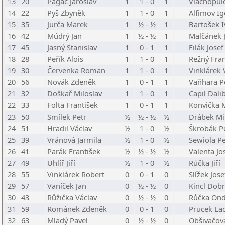
13
20
Pagáč Jaroslav
1
1 - 0
1
Vlachopulo
14
22
Pyš Zbyněk
1
1 - 0
1
Alfimov Ig
15
35
Jurča Marek
1
½ - ½
1
Bartošek 
16
42
Múdrý Jan
1
½ - ½
1
Malčánek 
17
45
Jasný Stanislav
1
0 - 1
1
Filák Josef
18
28
Peřík Alois
1
1 - 0
1
Režný Fran
19
30
Červenka Roman
1
1 - 0
1
Vinklárek 
20
56
Novák Zdeněk
1
0 - 1
1
Vaňhara P
21
32
Doškař Miloslav
1
1 - 0
1
Capil Dali
22
33
Folta František
1
0 - 1
1
Konvička 
23
50
Smílek Petr
½
½ - ½
½
Drábek Mi
24
51
Hradil Václav
½
1 - 0
½
Škrobák P
25
39
Vránová Jarmila
½
1 - 0
½
Sewiola Pe
26
41
Parák František
½
½ - ½
½
Valenta Jo
27
49
Uhlíř Jiří
½
1 - 0
½
Růčka Jiří
28
55
Vinklárek Robert
0
0 - 1
0
Slížek Jose
29
57
Vaníček Jan
0
½ - ½
0
Kincl Dob
30
43
Růžička Václav
0
½ - ½
0
Růčka Ond
31
59
Románek Zdeněk
0
0 - 1
0
Prucek Lad
32
63
Mladý Pavel
0
½ - ½
0
Obšivačov