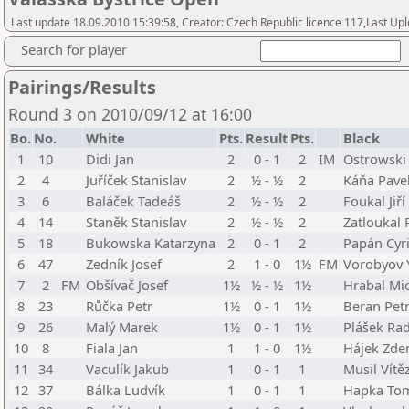
Last update 18.09.2010 15:39:58, Creator: Czech Republic licence 117,Last Up
Search for player
Pairings/Results
Round 3 on 2010/09/12 at 16:00
Bo.
No.
White
Pts.
Result
Pts.
Black
1
10
Didi Jan
2
0 - 1
2
IM
Ostrowski
2
4
Juříček Stanislav
2
½ - ½
2
Káňa Pave
3
6
Baláček Tadeáš
2
½ - ½
2
Foukal Jiří
4
14
Staněk Stanislav
2
½ - ½
2
Zatloukal 
5
18
Bukowska Katarzyna
2
0 - 1
2
Papán Cyri
6
47
Zedník Josef
2
1 - 0
1½
FM
Vorobyov Y
7
2
FM
Obšívač Josef
1½
½ - ½
1½
Hrabal Mi
8
23
Růčka Petr
1½
0 - 1
1½
Beran Pet
9
26
Malý Marek
1½
0 - 1
1½
Plášek Ra
10
8
Fiala Jan
1
1 - 0
1½
Hájek Zde
11
34
Vaculík Jakub
1
0 - 1
1
Musil Vítě
12
37
Bálka Ludvík
1
0 - 1
1
Hapka To