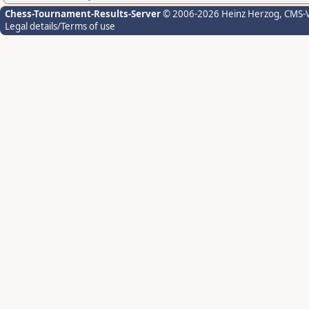
Chess-Tournament-Results-Server
© 2006-2026 Heinz Herzog
, CMS-
Legal details/Terms of use