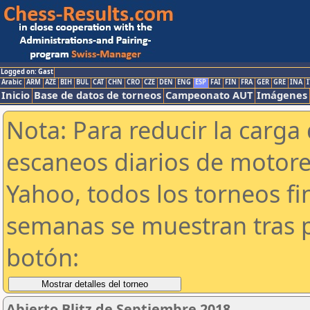
Logged on: Gast
Arabic
ARM
AZE
BIH
BUL
CAT
CHN
CRO
CZE
DEN
ENG
ESP
FAI
FIN
FRA
GER
GRE
INA
I
Inicio
Base de datos de torneos
Campeonato AUT
Imágenes
Nota: Para reducir la carga 
escaneos diarios de motor
Yahoo, todos los torneos f
semanas se muestran tras p
botón:
Abierto Blitz de Septiembre 2018