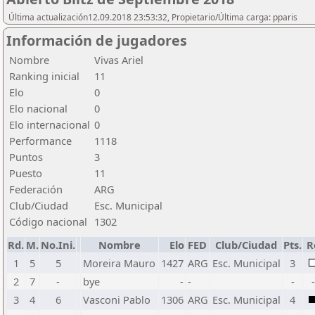
Última actualización12.09.2018 23:53:32, Propietario/Última carga: pparis
Información de jugadores
Nombre
Vivas Ariel
Ranking inicial
11
Elo
0
Elo nacional
0
Elo internacional
0
Performance
1118
Puntos
3
Puesto
11
Federación
ARG
Club/Ciudad
Esc. Municipal
Código nacional
1302
Rd.
M.
No.Ini.
Nombre
Elo
FED
Club/Ciudad
Pts.
R
1
5
5
Moreira Mauro
1427
ARG
Esc. Municipal
3
2
7
-
bye
-
-
-
3
4
6
Vasconi Pablo
1306
ARG
Esc. Municipal
4