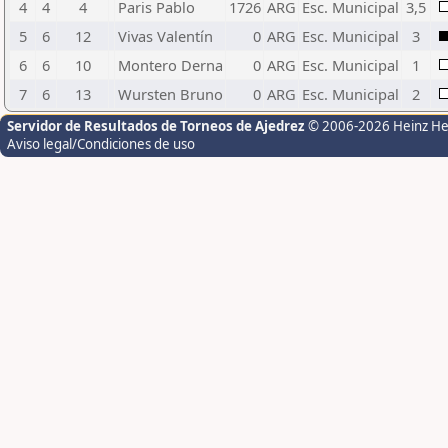
4
4
4
Paris Pablo
1726
ARG
Esc. Municipal
3,5
5
6
12
Vivas Valentín
0
ARG
Esc. Municipal
3
6
6
10
Montero Derna
0
ARG
Esc. Municipal
1
7
6
13
Wursten Bruno
0
ARG
Esc. Municipal
2
Servidor de Resultados de Torneos de Ajedrez
© 2006-2026 Heinz H
Aviso legal/Condiciones de uso