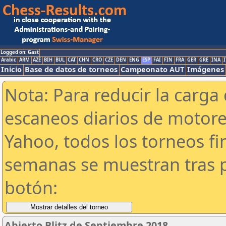
Logged on: Gast
Arabic
ARM
AZE
BIH
BUL
CAT
CHN
CRO
CZE
DEN
ENG
ESP
FAI
FIN
FRA
GER
GRE
INA
I
Inicio
Base de datos de torneos
Campeonato AUT
Imágenes
Nota: Para reducir la carga 
escaneos diarios de motor
Yahoo, todos los torneos f
semanas se muestran tras p
botón:
Abierto Blitz de Septiembre 2018