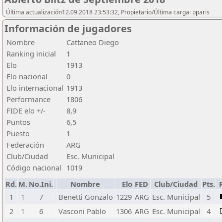
Última actualización12.09.2018 23:53:32, Propietario/Última carga: pparis
Información de jugadores
Nombre
Cattaneo Diego
Ranking inicial
1
Elo
1913
Elo nacional
0
Elo internacional
1913
Performance
1806
FIDE elo +/-
8,9
Puntos
6,5
Puesto
1
Federación
ARG
Club/Ciudad
Esc. Municipal
Código nacional
1019
Rd.
M.
No.Ini.
Nombre
Elo
FED
Club/Ciudad
Pts.
1
1
7
Benetti Gonzalo
1229
ARG
Esc. Municipal
5
2
1
6
Vasconi Pablo
1306
ARG
Esc. Municipal
4