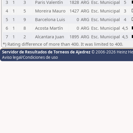
3
1
3
Paris Valentín
1828
ARG
Esc. Municipal
5
4
1
5
Moreira Mauro
1427
ARG
Esc. Municipal
3
5
1
9
Barcelona Luis
0
ARG
Esc. Municipal
4
6
1
8
Acosta Martín
0
ARG
Esc. Municipal
4,5
7
1
2
Alcantara Juan
1895
ARG
Esc. Municipal
4,5
*) Rating difference of more than 400. It was limited to 400.
Servidor de Resultados de Torneos de Ajedrez
© 2006-2026 Heinz H
Aviso legal/Condiciones de uso