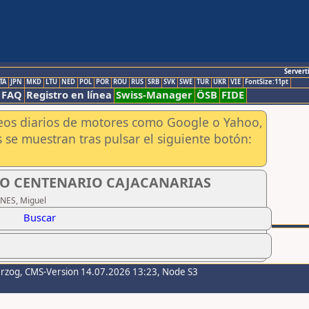
Servert
TA
JPN
MKD
LTU
NED
POL
POR
ROU
RUS
SRB
SVK
SWE
TUR
UKR
VIE
FontSize:11pt
FAQ
Registro en línea
Swiss-Manager
ÖSB
FIDE
aneos diarios de motores como Google o Yahoo,
 se muestran tras pulsar el siguiente botón:
O CENTENARIO CAJACANARIAS
ANES, Miguel
Buscar
erzog
, CMS-Version 14.07.2026 13:23, Node S3