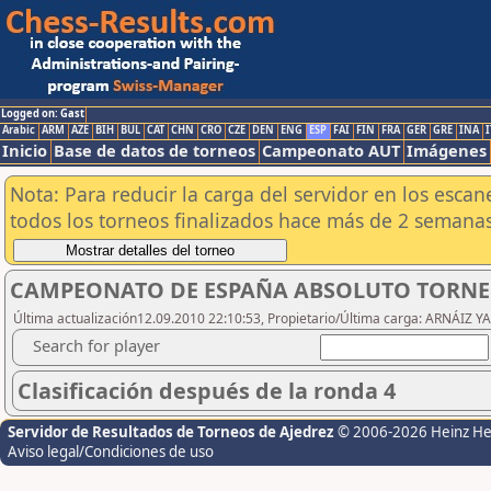
Logged on: Gast
Arabic
ARM
AZE
BIH
BUL
CAT
CHN
CRO
CZE
DEN
ENG
ESP
FAI
FIN
FRA
GER
GRE
INA
I
Inicio
Base de datos de torneos
Campeonato AUT
Imágenes
Nota: Para reducir la carga del servidor en los esc
todos los torneos finalizados hace más de 2 semanas
CAMPEONATO DE ESPAÑA ABSOLUTO TORNE
Última actualización12.09.2010 22:10:53, Propietario/Última carga: ARNÁIZ Y
Search for player
Clasificación después de la ronda 4
Servidor de Resultados de Torneos de Ajedrez
© 2006-2026 Heinz H
Aviso legal/Condiciones de uso