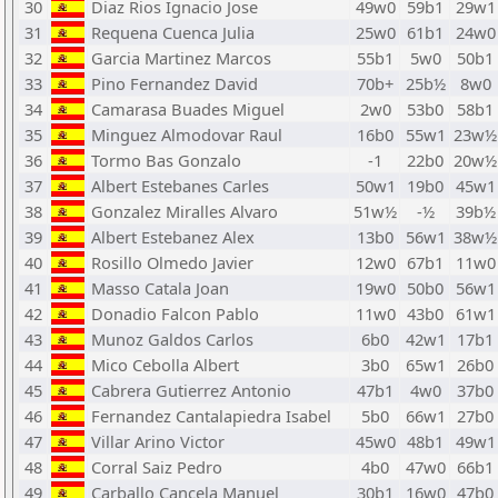
30
Diaz Rios Ignacio Jose
49w0
59b1
29w1
31
Requena Cuenca Julia
25w0
61b1
24w0
32
Garcia Martinez Marcos
55b1
5w0
50b1
33
Pino Fernandez David
70b+
25b½
8w0
34
Camarasa Buades Miguel
2w0
53b0
58b1
35
Minguez Almodovar Raul
16b0
55w1
23w½
36
Tormo Bas Gonzalo
-1
22b0
20w½
37
Albert Estebanes Carles
50w1
19b0
45w1
38
Gonzalez Miralles Alvaro
51w½
-½
39b½
39
Albert Estebanez Alex
13b0
56w1
38w½
40
Rosillo Olmedo Javier
12w0
67b1
11w0
41
Masso Catala Joan
19w0
50b0
56w1
42
Donadio Falcon Pablo
11w0
43b0
61w1
43
Munoz Galdos Carlos
6b0
42w1
17b1
44
Mico Cebolla Albert
3b0
65w1
26b0
45
Cabrera Gutierrez Antonio
47b1
4w0
37b0
46
Fernandez Cantalapiedra Isabel
5b0
66w1
27b0
47
Villar Arino Victor
45w0
48b1
49w1
48
Corral Saiz Pedro
4b0
47w0
66b1
49
Carballo Cancela Manuel
30b1
16w0
47b0