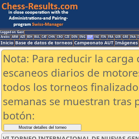
Logged on: Gast
Arabic
ARM
AZE
BIH
BUL
CAT
CHN
CRO
CZE
DEN
ENG
ESP
FAI
FIN
FRA
GER
GRE
INA
I
Inicio
Base de datos de torneos
Campeonato AUT
Imágenes
Nota: Para reducir la carga 
escaneos diarios de motor
todos los torneos finalizad
semanas se muestran tras p
botón:
VI TORNEO INTERNACIONAL DE NUEVAS GENE