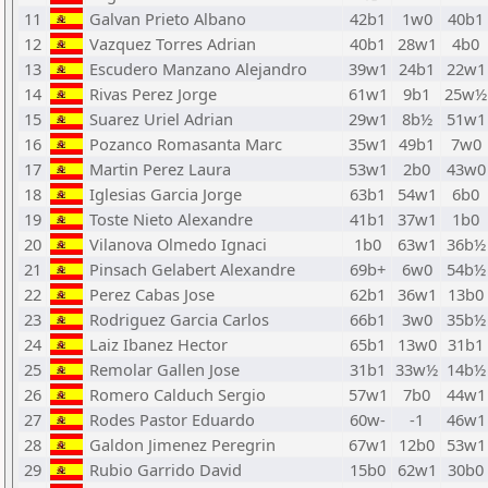
11
Galvan Prieto Albano
42b1
1w0
40b1
12
Vazquez Torres Adrian
40b1
28w1
4b0
13
Escudero Manzano Alejandro
39w1
24b1
22w1
14
Rivas Perez Jorge
61w1
9b1
25w½
15
Suarez Uriel Adrian
29w1
8b½
51w1
16
Pozanco Romasanta Marc
35w1
49b1
7w0
17
Martin Perez Laura
53w1
2b0
43w0
18
Iglesias Garcia Jorge
63b1
54w1
6b0
19
Toste Nieto Alexandre
41b1
37w1
1b0
20
Vilanova Olmedo Ignaci
1b0
63w1
36b½
21
Pinsach Gelabert Alexandre
69b+
6w0
54b½
22
Perez Cabas Jose
62b1
36w1
13b0
23
Rodriguez Garcia Carlos
66b1
3w0
35b½
24
Laiz Ibanez Hector
65b1
13w0
31b1
25
Remolar Gallen Jose
31b1
33w½
14b½
26
Romero Calduch Sergio
57w1
7b0
44w1
27
Rodes Pastor Eduardo
60w-
-1
46w1
28
Galdon Jimenez Peregrin
67w1
12b0
53w1
29
Rubio Garrido David
15b0
62w1
30b0