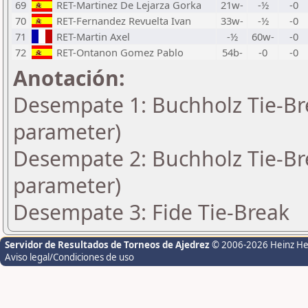
69
RET-Martinez De Lejarza Gorka
21w-
-½
-0
70
RET-Fernandez Revuelta Ivan
33w-
-½
-0
71
RET-Martin Axel
-½
60w-
-0
72
RET-Ontanon Gomez Pablo
54b-
-0
-0
Anotación:
Desempate 1: Buchholz Tie-Bre
parameter)
Desempate 2: Buchholz Tie-Bre
parameter)
Desempate 3: Fide Tie-Break
Servidor de Resultados de Torneos de Ajedrez
© 2006-2026 Heinz H
Aviso legal/Condiciones de uso