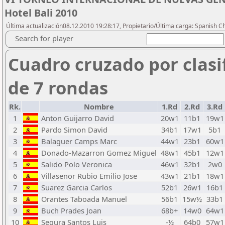
Hotel Bali 2010
Última actualización08.12.2010 19:28:17, Propietario/Última carga: Spanish C
Search for player
Cuadro cruzado por clasi
de 7 rondas
Rk.
Nombre
1.Rd
2.Rd
3.Rd
1
Anton Guijarro David
20w1
11b1
19w1
2
Pardo Simon David
34b1
17w1
5b1
3
Balaguer Camps Marc
44w1
23b1
60w1
4
Donado-Mazarron Gomez Miguel
48w1
45b1
12w1
5
Salido Polo Veronica
46w1
32b1
2w0
6
Villasenor Rubio Emilio Jose
43w1
21b1
18w1
7
Suarez Garcia Carlos
52b1
26w1
16b1
8
Orantes Taboada Manuel
56b1
15w½
33b1
9
Buch Prades Joan
68b+
14w0
64w1
10
Segura Santos Luis
-½
64b0
57w1