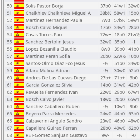
50
Solis Pastor Borja
37b0
41w1
32w0
51
Chaikhiev Chaikhieva Miguel A
38b½
58w1
15b0
52
Martinez Hernandez Paula
7w0
57b½
59w1
53
Bosch Calvo Miguel
17b0
34w1
28b0
54
Casas Torres Pau
72w+
18b0
21w½
55
Sanchez Bertolin Jesus
32w0
35b0
-1
56
Lopez Bezanilla Claudio
8w0
39b0
41b0
57
Martinez Peran Sofia
26b0
52w½
10b0
58
Santos-Olmo Diaz Fco Jesus
-½
51b0
34w0
59
Alfaro Molina Adrian
-½
30w0
52b0
60
Andres De Las Cuevas Diego
27b+
71b+
3b0
61
Garcia Gonzalez Silvia
14b0
31w0
42b0
62
Revuelta Fernandez Ivan
22w0
29b0
67w1
63
Bosch Calvo Javier
18w0
20b0
65w1
64
Sanchez Caballero Ruben
-½
10w1
9b0
65
Boyero Parra Mercedes
24w0
44b0
63b0
66
Calzaverini Angulo Sandro
23w0
46b0
48w0
67
Capallera Guirao Ferran
28b0
40w0
62b0
68
RET-Gomez Sanjuan Gustavo
9w-
-½
-0