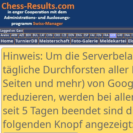
Logged on: Gast
Arabic
ARM
AZE
BIH
BUL
CAT
CHN
CRO
CZE
DEN
ENG
ESP
FAI
FIN
FRA
GER
GRE
INA
I
Home
TurnierDB
Meisterschaft
Foto-Galerie
Meldekartei
El
Hinweis: Um die Serverbel
tägliche Durchforsten aller 
Seiten und mehr) von Goog
reduzieren, werden bei alle
seit 5 Tagen beendet sind d
folgenden Knopf angezeigt