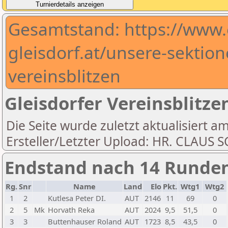
Gesamtstand: https://www
gleisdorf.at/unsere-sektio
vereinsblitzen
Gleisdorfer Vereinsblitze
Die Seite wurde zuletzt aktualisiert a
Ersteller/Letzter Upload: HR. CLAUS
Endstand nach 14 Runde
Rg.
Snr
Name
Land
Elo
Pkt.
Wtg1
Wtg2
1
2
Kutlesa Peter DI.
AUT
2146
11
69
0
2
5
Mk
Horvath Reka
AUT
2024
9,5
51,5
0
3
3
Buttenhauser Roland
AUT
1723
8,5
43,5
0