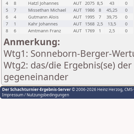
4
8
Hatzl Johannes
AUT
2075
8,5
43
0
5
7
Missethan Michael
AUT
1986
8
45,25
0
6
4
Gutmann Alois
AUT
1995
7
39,75
0
7
1
Kahr Johannes
AUT
1568
2,5
13,5
0
8
6
Amtmann Franz
AUT
1769
1
2,5
0
Anmerkung:
Wtg1: Sonneborn-Berger-Wertu
Wtg2: das/die Ergebnis(se) der
gegeneinander
Der Schachturnier-Ergebnis-Server
© 2006-2026 Heinz Herzog
, CMS
Impressum / Nutzungsbedingungen