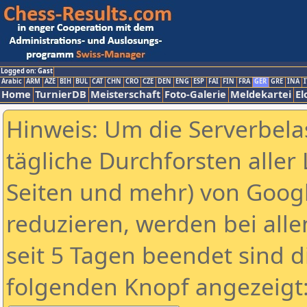
Logged on: Gast
Arabic
ARM
AZE
BIH
BUL
CAT
CHN
CRO
CZE
DEN
ENG
ESP
FAI
FIN
FRA
GER
GRE
INA
I
Home
TurnierDB
Meisterschaft
Foto-Galerie
Meldekartei
El
Hinweis: Um die Serverbela
tägliche Durchforsten aller 
Seiten und mehr) von Goog
reduzieren, werden bei alle
seit 5 Tagen beendet sind d
folgenden Knopf angezeigt