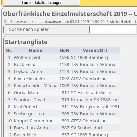
Oberfränkische Einzelmeisterschaft 2019 -- 
Die Seite wurde zuletzt aktualisiert am 05.01.2019 11:50:40, Ersteller/Letzter
Suche nach Spieler
Startrangliste
Nr.
Name
EloN
Verein/Ort
1
Wolf Vincent
1596
SC 1868 Bamberg
2
Bock Felix
1138
TSV Bindlach Aktionär
3
Leykauf Anna
1123
TSV Bindlach Aktionär
4
Reich Elisabeth
1092
ATSV Oberkotzau
5
Reifschneider Milena
1008
TSV Bindlach Aktionär
6
Gorka Maite
917
SC Höchstadt/Aisch
7
Schülner David
915
Kronacher SK 1882 e.V.
8
Kral Robert
911
SSV Burgkunstadt 1931
9
Seeberger Leo
908
TSV Bindlach Aktionär
10
Köppel Clementine
890
ATSV Oberkotzau
11
Focsa Lutz Andrei
887
SV Seubelsdorf
12
Baser Nico
857
SC 1868 Bamberg