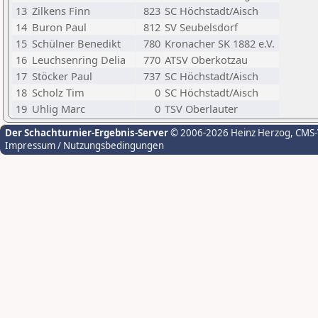
13
Zilkens Finn
823
SC Höchstadt/Aisch
14
Buron Paul
812
SV Seubelsdorf
15
Schülner Benedikt
780
Kronacher SK 1882 e.V.
16
Leuchsenring Delia
770
ATSV Oberkotzau
17
Stöcker Paul
737
SC Höchstadt/Aisch
18
Scholz Tim
0
SC Höchstadt/Aisch
19
Uhlig Marc
0
TSV Oberlauter
Der Schachturnier-Ergebnis-Server
© 2006-2026 Heinz Herzog
, CMS
Impressum / Nutzungsbedingungen