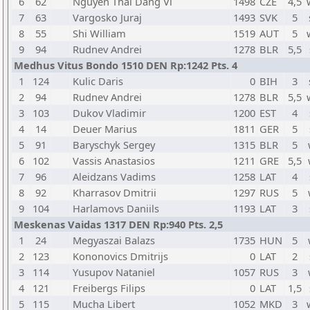
6
62
Nguyen Thai Dang Vi
1498
CZE
4,5
7
63
Vargosko Juraj
1493
SVK
5
8
55
Shi William
1519
AUT
5
9
94
Rudnev Andrei
1278
BLR
5,5
Medhus Vitus Bondo 1510 DEN Rp:1242 Pts. 4
1
124
Kulic Daris
0
BIH
3
2
94
Rudnev Andrei
1278
BLR
5,5
3
103
Dukov Vladimir
1200
EST
4
4
14
Deuer Marius
1811
GER
5
5
91
Baryschyk Sergey
1315
BLR
5
6
102
Vassis Anastasios
1211
GRE
5,5
7
96
Aleidzans Vadims
1258
LAT
4
8
92
Kharrasov Dmitrii
1297
RUS
5
9
104
Harlamovs Daniils
1193
LAT
3
Meskenas Vaidas 1317 DEN Rp:940 Pts. 2,5
1
24
Megyaszai Balazs
1735
HUN
5
2
123
Kononovics Dmitrijs
0
LAT
2
3
114
Yusupov Nataniel
1057
RUS
3
4
121
Freibergs Filips
0
LAT
1,5
5
115
Mucha Libert
1052
MKD
3