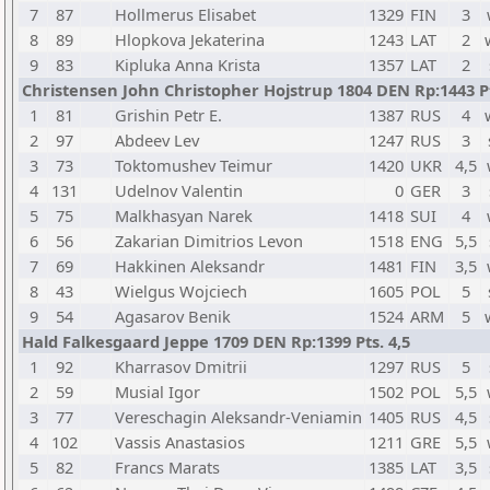
7
87
Hollmerus Elisabet
1329
FIN
3
8
89
Hlopkova Jekaterina
1243
LAT
2
9
83
Kipluka Anna Krista
1357
LAT
2
Christensen John Christopher Hojstrup 1804 DEN Rp:1443 Pt
1
81
Grishin Petr E.
1387
RUS
4
2
97
Abdeev Lev
1247
RUS
3
3
73
Toktomushev Teimur
1420
UKR
4,5
4
131
Udelnov Valentin
0
GER
3
5
75
Malkhasyan Narek
1418
SUI
4
6
56
Zakarian Dimitrios Levon
1518
ENG
5,5
7
69
Hakkinen Aleksandr
1481
FIN
3,5
8
43
Wielgus Wojciech
1605
POL
5
9
54
Agasarov Benik
1524
ARM
5
Hald Falkesgaard Jeppe 1709 DEN Rp:1399 Pts. 4,5
1
92
Kharrasov Dmitrii
1297
RUS
5
2
59
Musial Igor
1502
POL
5,5
3
77
Vereschagin Aleksandr-Veniamin
1405
RUS
4,5
4
102
Vassis Anastasios
1211
GRE
5,5
5
82
Francs Marats
1385
LAT
3,5