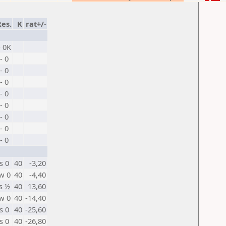
Res.
K
rat+/-
- 0K
- 0
- 0
- 0
- 0
- 0
- 0
- 0
- 0
s 0
40
-3,20
w 0
40
-4,40
s ½
40
13,60
w 0
40
-14,40
s 0
40
-25,60
s 0
40
-26,80