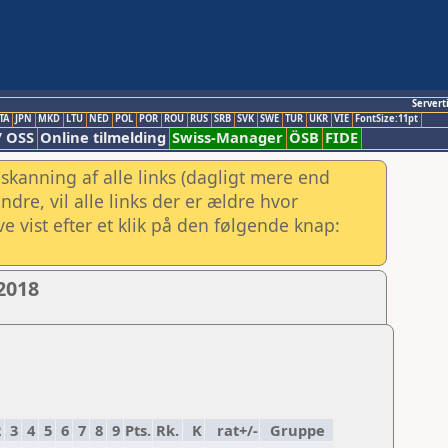
Servert
TA
JPN
MKD
LTU
NED
POL
POR
ROU
RUS
SRB
SVK
SWE
TUR
UKR
VIE
FontSize:11pt
/ OSS
Online tilmelding
Swiss-Manager
ÖSB
FIDE
skanning af alle links (dagligt mere end
re, vil alle links der er ældre hvor
e vist efter et klik på den følgende knap:
2018
2
3
4
5
6
7
8
9
Pts.
Rk.
K
rat+/-
Gruppe