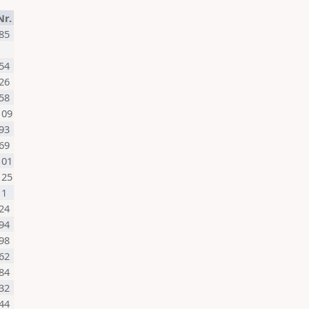
Nr.
85
54
26
58
109
93
69
101
125
1
24
94
98
62
84
32
44