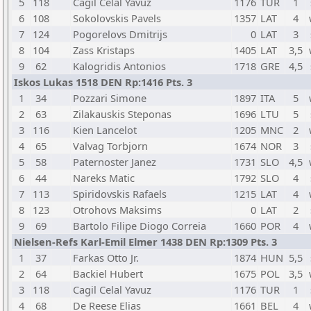
5
118
Cagil Celal Yavuz
1176
TUR
1
6
108
Sokolovskis Pavels
1357
LAT
4
7
124
Pogorelovs Dmitrijs
0
LAT
3
8
104
Zass Kristaps
1405
LAT
3,5
9
62
Kalogridis Antonios
1718
GRE
4,5
Iskos Lukas 1518 DEN Rp:1416 Pts. 3
1
34
Pozzari Simone
1897
ITA
5
2
63
Zilakauskis Steponas
1696
LTU
5
3
116
Kien Lancelot
1205
MNC
2
4
65
Valvag Torbjorn
1674
NOR
3
5
58
Paternoster Janez
1731
SLO
4,5
6
44
Nareks Matic
1792
SLO
4
7
113
Spiridovskis Rafaels
1215
LAT
4
8
123
Otrohovs Maksims
0
LAT
2
9
69
Bartolo Filipe Diogo Correia
1660
POR
4
Nielsen-Refs Karl-Emil Elmer 1438 DEN Rp:1309 Pts. 3
1
37
Farkas Otto Jr.
1874
HUN
5,5
2
64
Backiel Hubert
1675
POL
3,5
3
118
Cagil Celal Yavuz
1176
TUR
1
4
68
De Reese Elias
1661
BEL
4