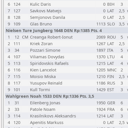
6
124
Kulic Daris
0
BIH
3
7
127
Savkovs Matvejs
0
LAT
2,5
8
128
Semjonovs Danila
0
LAT
2,5
9
109
Glas Bruno
1113
SLO
3,5
Nielsen Ture Jungberg 1648 DEN Rp:1385 Pts. 4
1
12
CM
Creanga Robert-Ionut
2069
ROU
5
2
111
Kriek Zoran
1267
LAT
2,5
3
34
Pozzari Simone
1897
ITA
5
4
107
Viliamas Dovydas
1370
LTU
4
5
113
Spiridovskis Rafaels
1215
LAT
4
6
116
Kien Lancelot
1205
MNC
2
7
115
Moisio Miska
1210
FIN
2,5
8
117
Yusupov Reinald
1186
RUS
3
9
101
Kull Tormi
1429
EST
3
Wahlgreen Noah 1533 DEN Rp:1336 Pts. 3,5
1
31
Eilenberg Jonas
1950
GER
6
2
33
Patole Noam
1924
FRA
6
3
114
Krasilnikovs Aleksandrs
1214
LAT
3
4
120
Apenitis Markuss
0
LAT
2,5