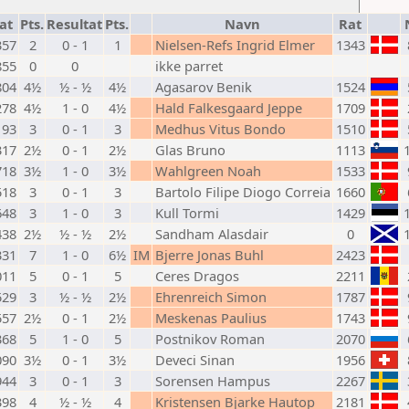
at
Pts.
Resultat
Pts.
Navn
Rat
357
2
0 - 1
1
Nielsen-Refs Ingrid Elmer
1343
855
0
0
ikke parret
804
4½
½ - ½
4½
Agasarov Benik
1524
278
4½
1 - 0
4½
Hald Falkesgaard Jeppe
1709
193
3
0 - 1
3
Medhus Vitus Bondo
1510
317
2½
0 - 1
2½
Glas Bruno
1113
718
3½
1 - 0
3½
Wahlgreen Noah
1533
518
3
0 - 1
3
Bartolo Filipe Diogo Correia
1660
648
3
1 - 0
3
Kull Tormi
1429
438
2½
½ - ½
2½
Sandham Alasdair
0
331
7
1 - 0
6½
IM
Bjerre Jonas Buhl
2423
011
5
0 - 1
5
Ceres Dragos
2211
529
3
½ - ½
2½
Ehrenreich Simon
1787
557
2½
0 - 1
2½
Meskenas Paulius
1743
368
5
1 - 0
5
Postnikov Roman
2070
090
3½
0 - 1
3½
Deveci Sinan
1956
944
3
0 - 1
3
Sorensen Hampus
2267
398
4
½ - ½
4
Kristensen Bjarke Hautop
2181