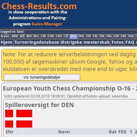
Logged on: Gast
Arabic
ARM
AZE
BIH
BUL
CAT
CHN
CRO
CZE
DEN
ENG
ESP
FAI
FIN
FRA
GER
GRE
INA
I
Hjem
Turneringsdatabase
Østrigske mesterskab
Fotos
FAQ 
Note: For at reducere serverbelastningen ved daglig 
100.000) af søgemaskiner såsom Google, Yahoo og and
slutdatoen er overskredet med mere end to uger, bliv
European Youth Chess Championship O-16 - 
Sidst opdateret 02.09.2018 18:08:31, Oprettet af/Sidste upload: savieniba
Spilleroversigt for DEN
SNr
Navn
Rat
FED
1