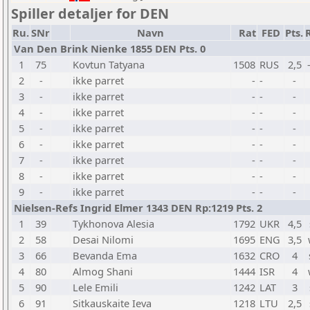
Spiller detaljer for DEN
Ru.
SNr
Navn
Rat
FED
Pts.
Van Den Brink Nienke 1855 DEN Pts. 0
1
75
Kovtun Tatyana
1508
RUS
2,5
2
-
ikke parret
-
-
-
3
-
ikke parret
-
-
-
4
-
ikke parret
-
-
-
5
-
ikke parret
-
-
-
6
-
ikke parret
-
-
-
7
-
ikke parret
-
-
-
8
-
ikke parret
-
-
-
9
-
ikke parret
-
-
-
Nielsen-Refs Ingrid Elmer 1343 DEN Rp:1219 Pts. 2
1
39
Tykhonova Alesia
1792
UKR
4,5
2
58
Desai Nilomi
1695
ENG
3,5
3
66
Bevanda Ema
1632
CRO
4
4
80
Almog Shani
1444
ISR
4
5
90
Lele Emili
1242
LAT
3
6
91
Sitkauskaite Ieva
1218
LTU
2,5