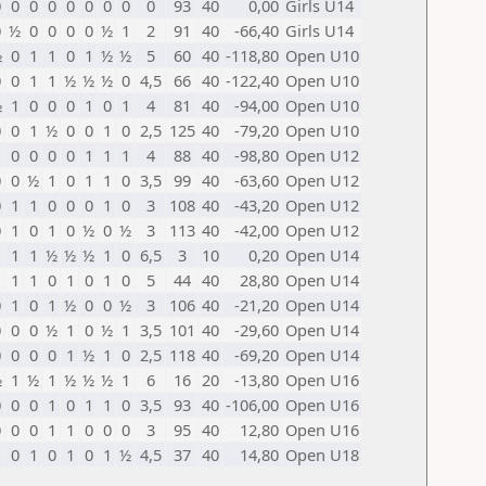
0
0
0
0
0
0
0
0
0
93
40
0,00
Girls U14
0
½
0
0
0
0
½
1
2
91
40
-66,40
Girls U14
½
0
1
1
0
1
½
½
5
60
40
-118,80
Open U10
0
0
1
1
½
½
½
0
4,5
66
40
-122,40
Open U10
½
1
0
0
0
1
0
1
4
81
40
-94,00
Open U10
0
0
1
½
0
0
1
0
2,5
125
40
-79,20
Open U10
1
0
0
0
0
1
1
1
4
88
40
-98,80
Open U12
0
0
½
1
0
1
1
0
3,5
99
40
-63,60
Open U12
0
1
1
0
0
0
1
0
3
108
40
-43,20
Open U12
0
1
0
1
0
½
0
½
3
113
40
-42,00
Open U12
1
1
1
½
½
½
1
0
6,5
3
10
0,20
Open U14
1
1
1
0
1
0
1
0
5
44
40
28,80
Open U14
0
1
0
1
½
0
0
½
3
106
40
-21,20
Open U14
0
0
0
½
1
0
½
1
3,5
101
40
-29,60
Open U14
0
0
0
0
1
½
1
0
2,5
118
40
-69,20
Open U14
½
1
½
1
½
½
½
1
6
16
20
-13,80
Open U16
0
0
0
1
0
1
1
0
3,5
93
40
-106,00
Open U16
0
0
0
1
1
0
0
0
3
95
40
12,80
Open U16
1
0
1
0
1
0
1
½
4,5
37
40
14,80
Open U18