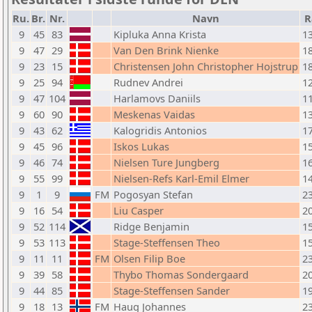
Ru.
Br.
Nr.
Navn
R
9
45
83
Kipluka Anna Krista
1
9
47
29
Van Den Brink Nienke
1
9
23
15
Christensen John Christopher Hojstrup
1
9
25
94
Rudnev Andrei
1
9
47
104
Harlamovs Daniils
1
9
60
90
Meskenas Vaidas
1
9
43
62
Kalogridis Antonios
1
9
45
96
Iskos Lukas
1
9
46
74
Nielsen Ture Jungberg
1
9
55
99
Nielsen-Refs Karl-Emil Elmer
1
9
1
9
FM
Pogosyan Stefan
2
9
16
54
Liu Casper
2
9
52
114
Ridge Benjamin
1
9
53
113
Stage-Steffensen Theo
1
9
11
11
FM
Olsen Filip Boe
2
9
39
58
Thybo Thomas Sondergaard
2
9
44
85
Stage-Steffensen Sander
1
9
18
13
FM
Haug Johannes
2