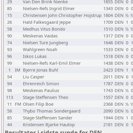
29
Van Den Brink Nienke
1855
DEN
0
85
Nielsen-Refs Ingrid Elmer
1343
DEN
0
15
Christensen John Christopher Hojstrup
1804
DEN
½
26
Hald Falkesgaard Jeppe
1709
DEN
1
58
Medhus Vitus Bondo
1510
DEN
½
90
Meskenas Vaidas
1317
DEN
0
74
Nielsen Ture Jungberg
1648
DEN
0
93
Wahlgreen Noah
1533
DEN
0
96
Iskos Lukas
1518
DEN
0
99
Nielsen-Refs Karl-Emil Elmer
1438
DEN
0
1
IM
Bjerre Jonas Buhl
2423
DEN
1
54
Liu Casper
2011
DEN
0
94
Ehrenreich Simon
1787
DEN
0
98
Meskenas Paulius
1743
DEN
½
113
Stage-Steffensen Theo
1557
DEN
0
11
FM
Olsen Filip Boe
2368
DEN
½
58
Thybo Thomas Sondergaard
2090
DEN
½
85
Stage-Steffensen Sander
1944
DEN
1
44
Kristensen Bjarke Hautop
2181
DEN
0
Resultater i sidste runde for DEN