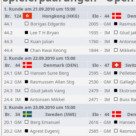
1. Runde am 21.09.2010 um 15:00
Br.
124
Hongkong (HKG)
Elo
-
44
Den
44.1
Borigas Edgardo
2005
-
GM
Rasmuss
44.2
Lee T H Bryan
1935
-
IM
Glud Ja
44.3
Kuan Julian
1760
-
IM
Antonse
44.4
Chan Kwai Keong
1844
-
IM
Mikkels
2. Runde am 22.09.2010 um 15:00
Br.
44
Denmark (DEN)
Elo
-
47
Switz
24.1
GM
Hansen Sune Berg
2595
-
GM
Pelletie
24.2
GM
Rasmussen Allan Stig
2530
-
GM
Gallagh
24.3
IM
Glud Jakob Vang
2479
-
IM
Ekstroe
24.4
IM
Antonsen Mikkel
2471
-
IM
Buss Ra
3. Runde am 23.09.2010 um 15:00
Br.
34
Sweden (SWE)
Elo
-
44
Den
20.1
GM
Berg Emanuel
2616
-
GM
Hansen
20.2
GM
Agrest Evgenij
2585
-
GM
Rasmuss