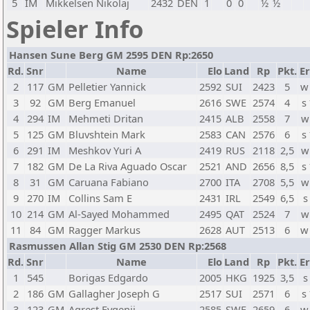
5
IM
Mikkelsen Nikolaj
2432
DEN
1
0
0
½
½
Spieler Info
Hansen Sune Berg GM 2595 DEN Rp:2650
Rd.
Snr
Name
Elo
Land
Rp
Pkt.
Er
2
117
GM
Pelletier Yannick
2592
SUI
2423
5
w
3
92
GM
Berg Emanuel
2616
SWE
2574
4
s
4
294
IM
Mehmeti Dritan
2415
ALB
2558
7
w
5
125
GM
Bluvshtein Mark
2583
CAN
2576
6
s
6
291
IM
Meshkov Yuri A
2419
RUS
2118
2,5
w
7
182
GM
De La Riva Aguado Oscar
2521
AND
2656
8,5
s
8
31
GM
Caruana Fabiano
2700
ITA
2708
5,5
w
9
270
IM
Collins Sam E
2431
IRL
2549
6,5
s
10
214
GM
Al-Sayed Mohammed
2495
QAT
2524
7
w
11
84
GM
Ragger Markus
2628
AUT
2513
6
w
Rasmussen Allan Stig GM 2530 DEN Rp:2568
Rd.
Snr
Name
Elo
Land
Rp
Pkt.
Er
1
545
Borigas Edgardo
2005
HKG
1925
3,5
s
2
186
GM
Gallagher Joseph G
2517
SUI
2571
6
s
3
123
GM
Agrest Evgenij
2585
SWE
2659
6
w