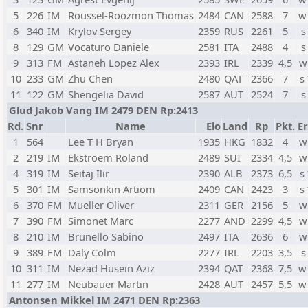
5
226
IM
Roussel-Roozmon Thomas
2484
CAN
2588
7
w
6
340
IM
Krylov Sergey
2359
RUS
2261
5
s
8
129
GM
Vocaturo Daniele
2581
ITA
2488
4
s
9
313
FM
Astaneh Lopez Alex
2393
IRL
2339
4,5
w
10
233
GM
Zhu Chen
2480
QAT
2366
7
s
11
122
GM
Shengelia David
2587
AUT
2524
7
s
Glud Jakob Vang IM 2479 DEN Rp:2413
Rd.
Snr
Name
Elo
Land
Rp
Pkt.
Er
1
564
Lee T H Bryan
1935
HKG
1832
4
w
2
219
IM
Ekstroem Roland
2489
SUI
2334
4,5
w
4
319
IM
Seitaj Ilir
2390
ALB
2373
6,5
s
5
301
IM
Samsonkin Artiom
2409
CAN
2423
3
s
6
370
FM
Mueller Oliver
2311
GER
2156
5
w
7
390
FM
Simonet Marc
2277
AND
2299
4,5
w
8
210
IM
Brunello Sabino
2497
ITA
2636
6
w
9
389
FM
Daly Colm
2277
IRL
2203
3,5
s
10
311
IM
Nezad Husein Aziz
2394
QAT
2368
7,5
w
11
277
IM
Neubauer Martin
2428
AUT
2457
5,5
w
Antonsen Mikkel IM 2471 DEN Rp:2363