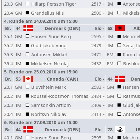
20.3
GM
Hillarp Persson Tiger
2517
-
IM
Antonse
20.4
GM
Grandelius Nils
2500
-
IM
Mikkels
4. Runde am 24.09.2010 um 15:00
Br.
44
Denmark (DEN)
Elo
-
68
Alb
35.1
GM
Hansen Sune Berg
2595
-
IM
Mehmeti
35.2
IM
Glud Jakob Vang
2479
-
IM
Seitaj Il
35.3
IM
Antonsen Mikkel
2471
-
FM
Rama L
35.4
IM
Mikkelsen Nikolaj
2432
-
FM
Boshku
5. Runde am 25.09.2010 um 15:00
Br.
53
Canada (CAN)
Elo
-
44
Den
20.1
GM
Bluvshtein Mark
2583
-
GM
Hansen
20.2
IM
Roussel-Roozmon Thomas
2484
-
GM
Rasmuss
20.3
IM
Samsonkin Artiom
2409
-
IM
Glud Ja
20.4
IM
Noritsyn Nikolay
2414
-
IM
Antonse
6. Runde am 27.09.2010 um 15:00
Br.
44
Denmark (DEN)
Elo
-
78
IB
40.1
GM
Hansen Sune Berg
2595
-
IM
Meshkov