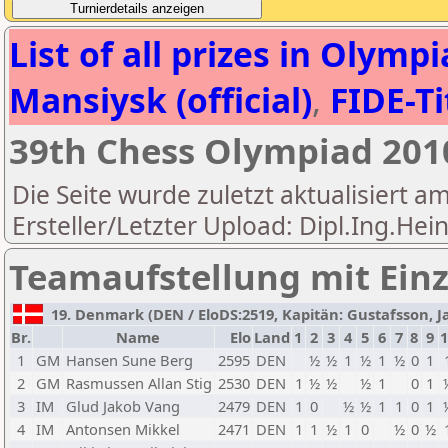
List of all prizes in Olym
Mansiysk (official)
,
FIDE-Ti
39th Chess Olympiad 20
Die Seite wurde zuletzt aktualisiert a
Ersteller/Letzter Upload: Dipl.Ing.Hei
Teamaufstellung mit Einz
19. Denmark (DEN / EloDS:2519, Kapitän: Gustafsson, Jan
Br.
Name
Elo
Land
1
2
3
4
5
6
7
8
9
1
1
GM
Hansen Sune Berg
2595
DEN
½
½
1
½
1
½
0
1
2
GM
Rasmussen Allan Stig
2530
DEN
1
½
½
½
1
0
1
3
IM
Glud Jakob Vang
2479
DEN
1
0
½
½
1
1
0
1
4
IM
Antonsen Mikkel
2471
DEN
1
1
½
1
0
½
0
½