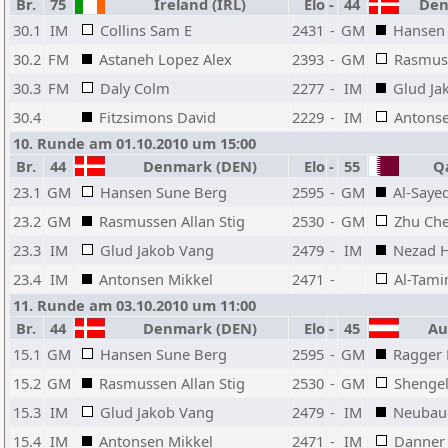
Br.
75
Ireland (IRL)
Elo
-
44
Den
30.1
IM
Collins Sam E
2431
-
GM
Hansen
30.2
FM
Astaneh Lopez Alex
2393
-
GM
Rasmuss
30.3
FM
Daly Colm
2277
-
IM
Glud Ja
30.4
Fitzsimons David
2229
-
IM
Antonse
10. Runde am 01.10.2010 um 15:00
Br.
44
Denmark (DEN)
Elo
-
55
Qa
23.1
GM
Hansen Sune Berg
2595
-
GM
Al-Say
23.2
GM
Rasmussen Allan Stig
2530
-
GM
Zhu Ch
23.3
IM
Glud Jakob Vang
2479
-
IM
Nezad H
23.4
IM
Antonsen Mikkel
2471
-
Al-Tam
11. Runde am 03.10.2010 um 11:00
Br.
44
Denmark (DEN)
Elo
-
45
Aus
15.1
GM
Hansen Sune Berg
2595
-
GM
Ragger
15.2
GM
Rasmussen Allan Stig
2530
-
GM
Shengel
15.3
IM
Glud Jakob Vang
2479
-
IM
Neubaue
15.4
IM
Antonsen Mikkel
2471
-
IM
Danner