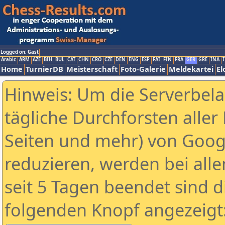
Logged on: Gast
Arabic
ARM
AZE
BIH
BUL
CAT
CHN
CRO
CZE
DEN
ENG
ESP
FAI
FIN
FRA
GER
GRE
INA
I
Home
TurnierDB
Meisterschaft
Foto-Galerie
Meldekartei
El
Hinweis: Um die Serverbel
tägliche Durchforsten aller 
Seiten und mehr) von Goog
reduzieren, werden bei alle
seit 5 Tagen beendet sind d
folgenden Knopf angezeigt