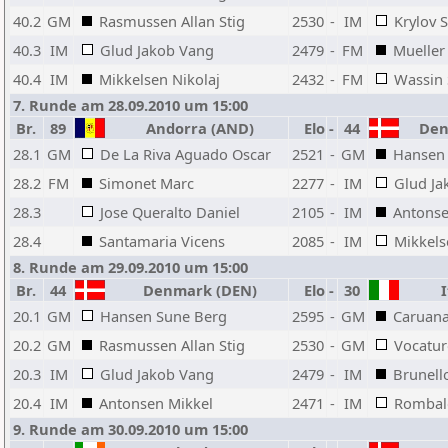
40.2
GM
Rasmussen Allan Stig
2530
-
IM
Krylov 
40.3
IM
Glud Jakob Vang
2479
-
FM
Mueller 
40.4
IM
Mikkelsen Nikolaj
2432
-
FM
Wassin 
7. Runde am 28.09.2010 um 15:00
Br.
89
Andorra (AND)
Elo
-
44
Den
28.1
GM
De La Riva Aguado Oscar
2521
-
GM
Hansen
28.2
FM
Simonet Marc
2277
-
IM
Glud Ja
28.3
Jose Queralto Daniel
2105
-
IM
Antonse
28.4
Santamaria Vicens
2085
-
IM
Mikkels
8. Runde am 29.09.2010 um 15:00
Br.
44
Denmark (DEN)
Elo
-
30
It
20.1
GM
Hansen Sune Berg
2595
-
GM
Caruana
20.2
GM
Rasmussen Allan Stig
2530
-
GM
Vocatur
20.3
IM
Glud Jakob Vang
2479
-
IM
Brunell
20.4
IM
Antonsen Mikkel
2471
-
IM
Rombal
9. Runde am 30.09.2010 um 15:00