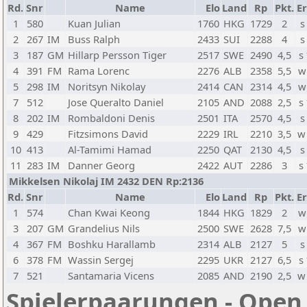
Rd.
Snr
Name
Elo
Land
Rp
Pkt.
Er
1
580
Kuan Julian
1760
HKG
1729
2
s
2
267
IM
Buss Ralph
2433
SUI
2288
4
s
3
187
GM
Hillarp Persson Tiger
2517
SWE
2490
4,5
s
4
391
FM
Rama Lorenc
2276
ALB
2358
5,5
w
5
298
IM
Noritsyn Nikolay
2414
CAN
2314
4,5
w
7
512
Jose Queralto Daniel
2105
AND
2088
2,5
s
8
202
IM
Rombaldoni Denis
2501
ITA
2570
4,5
s
9
429
Fitzsimons David
2229
IRL
2210
3,5
w
10
413
Al-Tamimi Hamad
2250
QAT
2130
4,5
s
11
283
IM
Danner Georg
2422
AUT
2286
3
s
Mikkelsen Nikolaj IM 2432 DEN Rp:2136
Rd.
Snr
Name
Elo
Land
Rp
Pkt.
Er
1
574
Chan Kwai Keong
1844
HKG
1829
2
w
3
207
GM
Grandelius Nils
2500
SWE
2628
7,5
w
4
367
FM
Boshku Harallamb
2314
ALB
2127
5
s
6
378
FM
Wassin Sergej
2295
UKR
2127
6,5
s
7
521
Santamaria Vicens
2085
AND
2190
2,5
w
Spielerpaarungen - Open