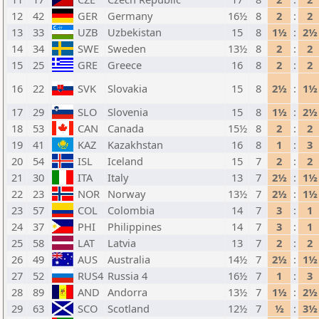
12
42
GER
Germany
16½
8
2
:
2
13
33
UZB
Uzbekistan
15
8
1½
:
2½
14
34
SWE
Sweden
13½
8
2
:
2
15
25
GRE
Greece
16
8
2
:
2
16
22
SVK
Slovakia
15
8
2½
:
1½
17
29
SLO
Slovenia
15
8
1½
:
2½
18
53
CAN
Canada
15½
8
2
:
2
19
41
KAZ
Kazakhstan
16
8
1
:
3
20
54
ISL
Iceland
15
7
2
:
2
21
30
ITA
Italy
13
7
2½
:
1½
22
23
NOR
Norway
13½
7
2½
:
1½
23
57
COL
Colombia
14
7
3
:
1
24
37
PHI
Philippines
14
7
3
:
1
25
58
LAT
Latvia
13
7
2
:
2
26
49
AUS
Australia
14½
7
2½
:
1½
27
52
RUS4
Russia 4
16½
7
1
:
3
28
89
AND
Andorra
13½
7
1½
:
2½
29
63
SCO
Scotland
12½
7
½
:
3½