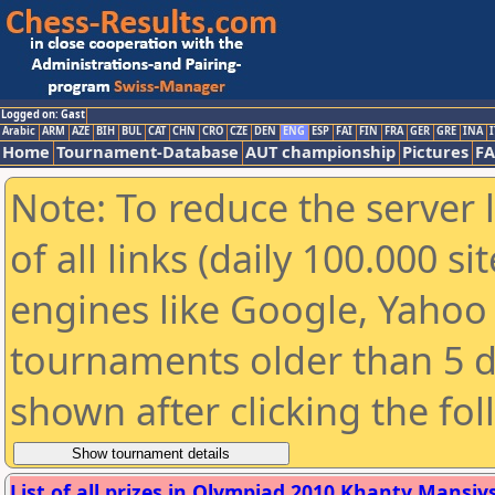
Logged on: Gast
Arabic
ARM
AZE
BIH
BUL
CAT
CHN
CRO
CZE
DEN
ENG
ESP
FAI
FIN
FRA
GER
GRE
INA
I
Home
Tournament-Database
AUT championship
Pictures
F
Note: To reduce the server 
of all links (daily 100.000 s
engines like Google, Yahoo a
tournaments older than 5 d
shown after clicking the fo
List of all prizes in Olympiad 2010 Khanty Mansiysk