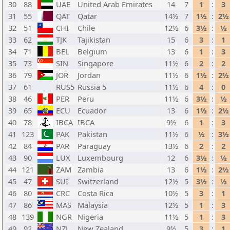
30
88
UAE
United Arab Emirates
14
7
1
:
3
31
55
QAT
Qatar
14½
7
1½
:
2½
32
51
CHI
Chile
12½
6
3½
:
½
33
62
TJK
Tajikistan
15
6
3
:
1
34
71
BEL
Belgium
13
6
1
:
3
35
73
SIN
Singapore
11½
6
2
:
2
36
79
JOR
Jordan
11½
6
1½
:
2½
37
61
RUS5
Russia 5
11½
6
4
:
0
38
46
PER
Peru
11½
6
3½
:
½
39
65
ECU
Ecuador
13
6
1½
:
2½
40
78
IBCA
IBCA
9½
6
1
:
3
41
123
PAK
Pakistan
11½
6
½
:
3½
42
84
PAR
Paraguay
13½
6
2
:
2
43
90
LUX
Luxembourg
12
6
3½
:
½
44
121
ZAM
Zambia
13
6
1½
:
2½
45
47
SUI
Switzerland
12½
5
3½
:
½
46
80
CRC
Costa Rica
10½
5
3
:
1
47
86
MAS
Malaysia
12½
5
1
:
3
48
139
NGR
Nigeria
11½
5
1
:
3
49
92
NZL
New Zealand
9½
5
3
:
1