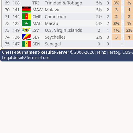
69
108
TRI
Trinidad & Tobago
5½
3
3½
:
½
70
141
MAW
Malawi
5½
2
3
:
1
71
144
CMR
Cameroon
5½
2
2
:
2
72
122
MAC
Macau
5½
2
3½
:
½
73
149
ISV
U.S. Virgin Islands
2
1
1½
:
2½
74
136
SEY
Seychelles
2½
0
3
:
1
75
147
SEN
Senegal
0
0
:
Chess-Tournament-Results-Server
© 2006-2026 Heinz Herzog
, CMS-
Legal details/Terms of use