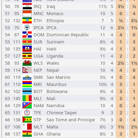
50
76
IRQ
Iraq
11½
5
3½
:
½
51
95
MNC
Monaco
10
5
0
:
4
52
132
ETH
Ethiopia
7
5
½
:
3½
53
70
IPCA
IPCA
12
6
2½
:
1½
54
87
DOM
Dominican Republic
11
4
4
:
0
55
111
SUR
Surinam
8½
4
1
:
3
56
135
HAI
Haiti
9½
4
1
:
3
57
127
UGA
Uganda
11
4
2
:
2
58
93
WLS
Wales
10
4
2½
:
1½
59
114
NEP
Nepal
10
4
4
:
0
60
119
SMR
San Marino
5½
4
0
:
4
61
110
MRI
Mauritius
10½
4
3
:
1
62
102
BOT
Botswana
9½
4
3
:
1
63
145
MLI
Mali
9½
4
3
:
1
64
129
NAM
Namibia
10
4
0
:
4
65
131
TPE
Chinese Taipei
9
3
2
:
2
66
138
STP
Sao Tome and Principe
7½
3
0
:
4
67
106
MLT
Malta
8½
3
1½
:
2½
68
137
GHA
Ghana
8½
3
3
:
1