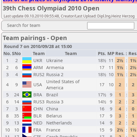
39th Chess Olympiad 2010 Open
Last update 09.10.2010 09:55:48, Creator/Last Upload: Dipl.Ing.Heinz Herzog
Search for team
Team pairings - Open
Round 7 on 2010/09/28 at 15:00
No.
SNo
Team
Team
Pts.
MP
Res.
:
Res
1
2
UKR
Ukraine
18½
11
2½
:
1½
2
6
ARM
Armenia
17
11
1½
:
2½
3
4
RUS2
Russia 2
18½
10
1½
:
2½
United States of
4
9
USA
17
10
2
:
2
America
5
24
BRA
Brazil
17½
9
1
:
3
6
14
RUS3
Russia 3
14½
9
2
:
2
7
3
CHN
China
16
9
4
:
0
8
35
BLR
Belarus
17
9
3
:
1
9
13
NED
Netherlands
14
9
2
:
2
10
10
FRA
France
15
9
2½
:
1½
11
17
CZE
Czech Republic
17
8
2
:
2