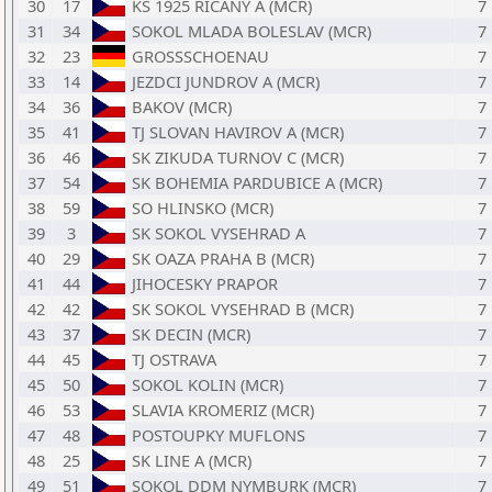
30
17
KS 1925 RICANY A (MCR)
7
31
34
SOKOL MLADA BOLESLAV (MCR)
7
32
23
GROSSSCHOENAU
7
33
14
JEZDCI JUNDROV A (MCR)
7
34
36
BAKOV (MCR)
7
35
41
TJ SLOVAN HAVIROV A (MCR)
7
36
46
SK ZIKUDA TURNOV C (MCR)
7
37
54
SK BOHEMIA PARDUBICE A (MCR)
7
38
59
SO HLINSKO (MCR)
7
39
3
SK SOKOL VYSEHRAD A
7
40
29
SK OAZA PRAHA B (MCR)
7
41
44
JIHOCESKY PRAPOR
7
42
42
SK SOKOL VYSEHRAD B (MCR)
7
43
37
SK DECIN (MCR)
7
44
45
TJ OSTRAVA
7
45
50
SOKOL KOLIN (MCR)
7
46
53
SLAVIA KROMERIZ (MCR)
7
47
48
POSTOUPKY MUFLONS
7
48
25
SK LINE A (MCR)
7
49
51
SOKOL DDM NYMBURK (MCR)
7