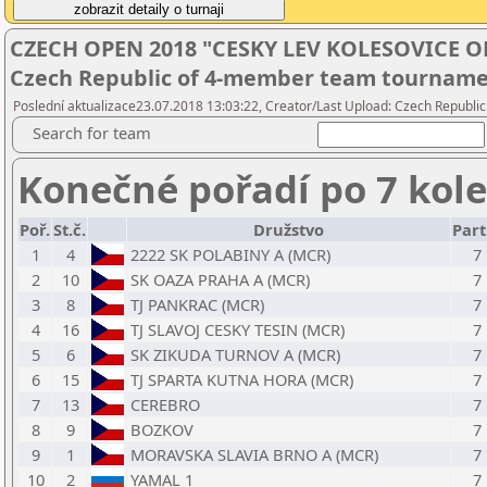
CZECH OPEN 2018 "CESKY LEV KOLESOVICE OPE
Czech Republic of 4-member team tournam
Poslední aktualizace23.07.2018 13:03:22, Creator/Last Upload: Czech Republic
Search for team
Konečné pořadí po 7 kol
Poř.
St.č.
Družstvo
Part
1
4
2222 SK POLABINY A (MCR)
7
2
10
SK OAZA PRAHA A (MCR)
7
3
8
TJ PANKRAC (MCR)
7
4
16
TJ SLAVOJ CESKY TESIN (MCR)
7
5
6
SK ZIKUDA TURNOV A (MCR)
7
6
15
TJ SPARTA KUTNA HORA (MCR)
7
7
13
CEREBRO
7
8
9
BOZKOV
7
9
1
MORAVSKA SLAVIA BRNO A (MCR)
7
10
2
YAMAL 1
7