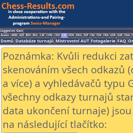
Logged on: Gast
Arabic
ARM
AZE
BIH
BUL
CAT
CHN
CRO
CZE
DEN
ENG
ESP
FAI
FIN
FRA
GER
GRE
INA
I
Domů
Databáze turnajů
Mistrovství AUT
Fotogalerie
FAQ
On
Poznámka: Kvůli redukci za
skenováním všech odkazů (
a více) a vyhledávačů typu 
všechny odkazy turnajů star
data ukončení turnaje) jsou
na následující tlačítko: