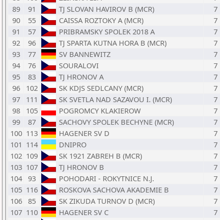
89
91
TJ SLOVAN HAVIROV B (MCR)
7
90
55
CAISSA ROZTOKY A (MCR)
7
91
57
PRIBRAMSKY SPOLEK 2018 A
7
92
96
TJ SPARTA KUTNA HORA B (MCR)
7
93
77
SV BANNEWITZ
7
94
76
SOURALOVI
7
95
83
TJ HRONOV A
7
96
102
SK KDJS SEDLCANY (MCR)
7
97
111
SK SVETLA NAD SAZAVOU I. (MCR)
7
98
105
POGROMCY KLAKIEROW
7
99
87
SACHOVY SPOLEK BECHYNE (MCR)
7
100
113
HAGENER SV D
7
101
114
DNIPRO
7
102
109
SK 1921 ZABREH B (MCR)
7
103
107
TJ HRONOV B
7
104
93
POHODARI - ROKYTNICE N.J.
7
105
116
ROSKOVA SACHOVA AKADEMIE B
7
106
85
SK ZIKUDA TURNOV D (MCR)
7
107
110
HAGENER SV C
7