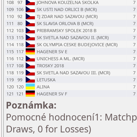
108
97
JOHNOVA KOUZELNA SKOLKA
7
109
106
SK USTI NAD ORLICI B (MCR)
7
110
92
TJ ZDAR NAD SAZAVOU (MCR)
7
111
80
SK SLAVIA ORLOVA B (MCR)
7
112
103
PRIBRAMSKY SPOLEK 2018 B
7
113
115
SK SVETLA NAD SAZAVOU II. (MCR)
7
114
118
SK OLYMPIA CESKE BUDEJOVICE (MCR)
7
115
117
HAGENER SV E
7
116
112
UNICHESS A ML. (MCR)
7
117
108
TROSKY 2018
7
118
119
SK SVETLA NAD SAZAVOU III. (MCR)
7
119
99
LETUSKA
7
120
120
ALINA
7
121
121
HAGENER SV F
7
Poznámka:
Pomocné hodnocení1: Matchpoin
Draws, 0 for Losses)