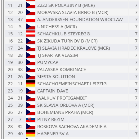
11
21
2222 SK POLABINY B (MCR)
7
12
20
MORAVSKA SLAVIA BRNO B (MCR)
7
13
47
A. ANDERSSEN FOUNDATION WROCLAW
7
14
5
UNICHESS A (MCR)
7
15
12
SCHACHKLUB STEYREGG
7
16
22
SK ZIKUDA TURNOV B (MCR)
7
17
24
TJ SLAVIA HRADEC KRALOVE (MCR)
7
18
28
TJ SPARTAK VLASIM
7
19
30
PUMYCAP
7
20
38
VALASSKA KOMBINACE
7
21
26
SIESTA SOLUTION
7
22
11
SCHACHGEMEINSCHAFT LEIPZIG
7
23
19
CAPTAIN DAVE
7
24
31
WALKUV PROTIGAMBIT
7
25
39
SK SLAVIA ORLOVA A (MCR)
7
26
27
BOHEMIANS PRAHA (MCR)
7
27
7
PITNY REZIM
7
28
32
ROSKOVA SACHOVA AKADEMIE A
7
29
40
HAGENER SV A
7