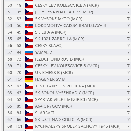
50
18
CESKY LEV KOLESOVICE A (MCR)
7
51
35
JOLY LYSA NAD LABEM (MCR)
7
52
33
SK VYSOKE MYTO (MCR)
7
53
56
LOKOMOTIVA CAISSA BRATISLAVA B
7
54
49
SK LIPA A (MCR)
7
55
65
SK 1921 ZABREH A (MCR)
7
56
58
CESKY SLAVOJ
7
57
94
YAMAL 2
7
58
73
JEZDCI JUNDROV B (MCR)
7
59
71
CESKY LEV KOLESOVICE B (MCR)
7
60
70
UNICHESS B (MCR)
7
61
104
HAGENER SV B
7
62
63
TJ STEFANYDES POLICKA (MCR)
7
63
43
SK SOKOL VYSEHRAD C (MCR)
7
64
52
SPARTAK VELKE MEZIRICI (MCR)
7
65
89
A64 GRYGOV (MCR)
7
66
84
SLABSACI
7
67
66
SK USTI NAD ORLICI A (MCR)
7
68
101
RYCHVALSKY SPOLEK SACHOVY 1945 (MCR)
7