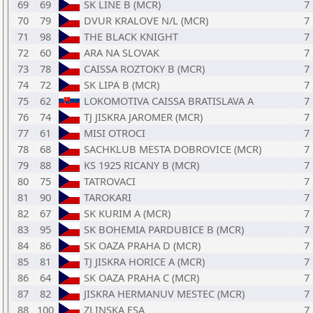
69
69
SK LINE B (MCR)
7
70
79
DVUR KRALOVE N/L (MCR)
7
71
98
THE BLACK KNIGHT
7
72
60
ARA NA SLOVAK
7
73
78
CAISSA ROZTOKY B (MCR)
7
74
72
SK LIPA B (MCR)
7
75
62
LOKOMOTIVA CAISSA BRATISLAVA A
7
76
74
TJ JISKRA JAROMER (MCR)
7
77
61
MISI OTROCI
7
78
68
SACHKLUB MESTA DOBROVICE (MCR)
7
79
88
KS 1925 RICANY B (MCR)
7
80
75
TATROVACI
7
81
90
TAROKARI
7
82
67
SK KURIM A (MCR)
7
83
95
SK BOHEMIA PARDUBICE B (MCR)
7
84
86
SK OAZA PRAHA D (MCR)
7
85
81
TJ JISKRA HORICE A (MCR)
7
86
64
SK OAZA PRAHA C (MCR)
7
87
82
JISKRA HERMANUV MESTEC (MCR)
7
88
100
ZLINSKA ESA
7