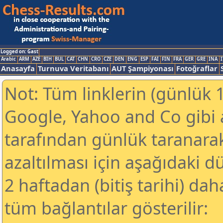
Logged on: Gast
Arabic
ARM
AZE
BIH
BUL
CAT
CHN
CRO
CZE
DEN
ENG
ESP
FAI
FIN
FRA
GER
GRE
INA
I
Anasayfa
Turnuva Veritabanı
AUT Şampiyonası
Fotoğraflar
Not: Tüm linklerin (günlük 1
Google, Yahoo and Co gibi
tarafından günlük taranar
azaltılması için aşağıdaki 
2 haftadan (bitiş tarihi) dah
tüm bağlantılar gösterilir: