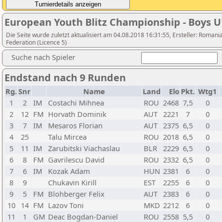
European Youth Blitz Championship - Boys U
Die Seite wurde zuletzt aktualisiert am 04.08.2018 16:31:55, Ersteller: Roma
Federation (Licence 5)
Suche nach Spieler
Endstand nach 9 Runden
Rg.
Snr
Name
Land
Elo
Pkt.
Wtg1
1
2
IM
Costachi Mihnea
ROU
2468
7,5
0
2
12
FM
Horvath Dominik
AUT
2221
7
0
3
7
IM
Mesaros Florian
AUT
2375
6,5
0
4
25
Talu Mircea
ROU
2018
6,5
0
5
11
IM
Zarubitski Viachaslau
BLR
2229
6,5
0
6
8
FM
Gavrilescu David
ROU
2332
6,5
0
7
6
IM
Kozak Adam
HUN
2381
6
0
8
9
Chukavin Kirill
EST
2255
6
0
9
5
FM
Blohberger Felix
AUT
2383
6
0
10
14
FM
Lazov Toni
MKD
2212
6
0
11
1
GM
Deac Bogdan-Daniel
ROU
2558
5,5
0