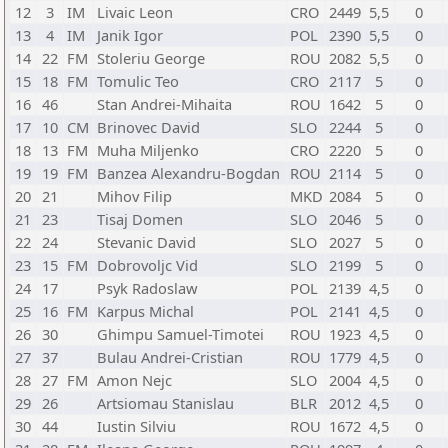
12
3
IM
Livaic Leon
CRO
2449
5,5
0
13
4
IM
Janik Igor
POL
2390
5,5
0
14
22
FM
Stoleriu George
ROU
2082
5,5
0
15
18
FM
Tomulic Teo
CRO
2117
5
0
16
46
Stan Andrei-Mihaita
ROU
1642
5
0
17
10
CM
Brinovec David
SLO
2244
5
0
18
13
FM
Muha Miljenko
CRO
2220
5
0
19
19
FM
Banzea Alexandru-Bogdan
ROU
2114
5
0
20
21
Mihov Filip
MKD
2084
5
0
21
23
Tisaj Domen
SLO
2046
5
0
22
24
Stevanic David
SLO
2027
5
0
23
15
FM
Dobrovoljc Vid
SLO
2199
5
0
24
17
Psyk Radoslaw
POL
2139
4,5
0
25
16
FM
Karpus Michal
POL
2141
4,5
0
26
30
Ghimpu Samuel-Timotei
ROU
1923
4,5
0
27
37
Bulau Andrei-Cristian
ROU
1779
4,5
0
28
27
FM
Amon Nejc
SLO
2004
4,5
0
29
26
Artsiomau Stanislau
BLR
2012
4,5
0
30
44
Iustin Silviu
ROU
1672
4,5
0