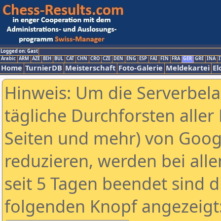
Logged on: Gast
Arabic
ARM
AZE
BIH
BUL
CAT
CHN
CRO
CZE
DEN
ENG
ESP
FAI
FIN
FRA
GER
GRE
INA
I
Home
TurnierDB
Meisterschaft
Foto-Galerie
Meldekartei
El
Hinweis: Um die Serverbel
tägliche Durchforsten aller 
Seiten und mehr) von Goog
reduzieren, werden bei alle
seit 5 Tagen beendet sind d
folgenden Knopf angezeigt