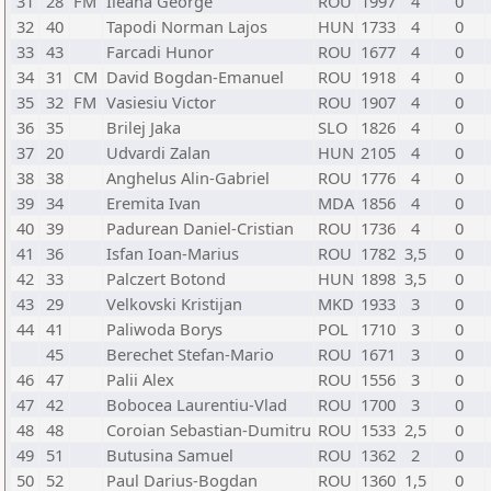
31
28
FM
Ileana George
ROU
1997
4
0
32
40
Tapodi Norman Lajos
HUN
1733
4
0
33
43
Farcadi Hunor
ROU
1677
4
0
34
31
CM
David Bogdan-Emanuel
ROU
1918
4
0
35
32
FM
Vasiesiu Victor
ROU
1907
4
0
36
35
Brilej Jaka
SLO
1826
4
0
37
20
Udvardi Zalan
HUN
2105
4
0
38
38
Anghelus Alin-Gabriel
ROU
1776
4
0
39
34
Eremita Ivan
MDA
1856
4
0
40
39
Padurean Daniel-Cristian
ROU
1736
4
0
41
36
Isfan Ioan-Marius
ROU
1782
3,5
0
42
33
Palczert Botond
HUN
1898
3,5
0
43
29
Velkovski Kristijan
MKD
1933
3
0
44
41
Paliwoda Borys
POL
1710
3
0
45
Berechet Stefan-Mario
ROU
1671
3
0
46
47
Palii Alex
ROU
1556
3
0
47
42
Bobocea Laurentiu-Vlad
ROU
1700
3
0
48
48
Coroian Sebastian-Dumitru
ROU
1533
2,5
0
49
51
Butusina Samuel
ROU
1362
2
0
50
52
Paul Darius-Bogdan
ROU
1360
1,5
0