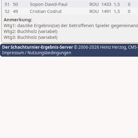
51
50
Sopon David-Paul
ROU
1433
1,5
0
52
49
Cristian Codrut
ROU
1491
1,5
0
Anmerkung:
Wtg1: das/die Ergebnis(se) der betroffenen Spieler gegeneinan
Wtg2: Buchholz (variabel)
Wtg3: Buchholz (variabel)
Der Schachturnier-Ergebnis-Server
© 2006-2026 Heinz Herzog
, CMS
Impressum / Nutzungsbedingungen