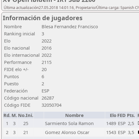
Última actualización27.05.2018 14:01:16, Propietario/Última carga: Spanish C
Información de jugadores
Nombre
Blesa Fernandez Francisco
Ranking inicial
3
Elo
2022
Elo nacional
2016
Elo internacional
2022
Performance
2115
FIDE elo +/-
20
Puntos
6
Puesto
2
Federación
ESP
Código nacional
26287
Código FIDE
32050704
Rd.
M.
No.Ini.
Nombre
Elo
FED
Pts.
1
3
25
Sarmiento Sola Ramon
1489
ESP
2,5
2
3
21
Gomez Alonso Oscar
1543
ESP
3,5