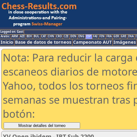
Logged on: Gast
Arabic
ARM
AZE
BIH
BUL
CAT
CHN
CRO
CZE
DEN
ENG
ESP
FAI
FIN
FRA
GER
GRE
INA
I
Inicio
Base de datos de torneos
Campeonato AUT
Imágenes
Nota: Para reducir la carga 
escaneos diarios de motor
Yahoo, todos los torneos f
semanas se muestran tras p
botón:
XV Open ibidem - IRT Sub 2200