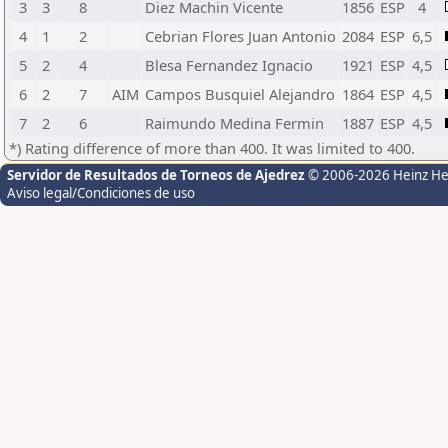
3
3
8
Diez Machin Vicente
1856
ESP
4
4
1
2
Cebrian Flores Juan Antonio
2084
ESP
6,5
5
2
4
Blesa Fernandez Ignacio
1921
ESP
4,5
6
2
7
AIM
Campos Busquiel Alejandro
1864
ESP
4,5
7
2
6
Raimundo Medina Fermin
1887
ESP
4,5
*) Rating difference of more than 400. It was limited to 400.
Servidor de Resultados de Torneos de Ajedrez
© 2006-2026 Heinz H
Aviso legal/Condiciones de uso