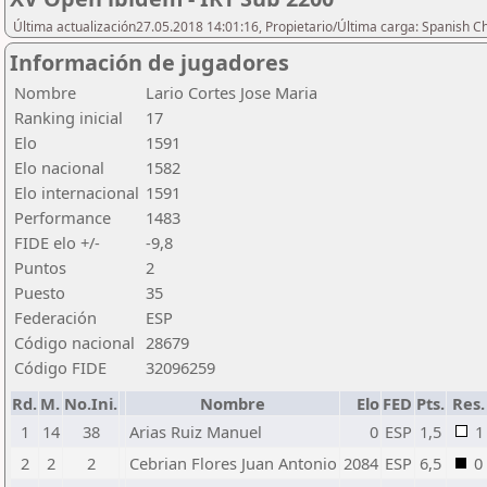
Última actualización27.05.2018 14:01:16, Propietario/Última carga: Spanish C
Información de jugadores
Nombre
Lario Cortes Jose Maria
Ranking inicial
17
Elo
1591
Elo nacional
1582
Elo internacional
1591
Performance
1483
FIDE elo +/-
-9,8
Puntos
2
Puesto
35
Federación
ESP
Código nacional
28679
Código FIDE
32096259
Rd.
M.
No.Ini.
Nombre
Elo
FED
Pts.
Res.
1
14
38
Arias Ruiz Manuel
0
ESP
1,5
1
2
2
2
Cebrian Flores Juan Antonio
2084
ESP
6,5
0