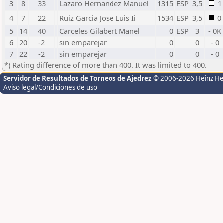
3
8
33
Lazaro Hernandez Manuel
1315
ESP
3,5
1
4
7
22
Ruiz Garcia Jose Luis Ii
1534
ESP
3,5
0
5
14
40
Carceles Gilabert Manel
0
ESP
3
- 0K
6
20
-2
sin emparejar
0
0
- 0
7
22
-2
sin emparejar
0
0
- 0
*) Rating difference of more than 400. It was limited to 400.
Servidor de Resultados de Torneos de Ajedrez
© 2006-2026 Heinz H
Aviso legal/Condiciones de uso