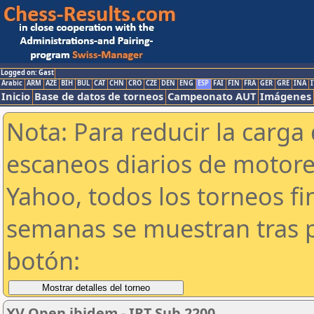
Logged on: Gast
Arabic
ARM
AZE
BIH
BUL
CAT
CHN
CRO
CZE
DEN
ENG
ESP
FAI
FIN
FRA
GER
GRE
INA
I
Inicio
Base de datos de torneos
Campeonato AUT
Imágenes
Nota: Para reducir la carga 
escaneos diarios de motor
Yahoo, todos los torneos f
semanas se muestran tras p
botón:
XV Open ibidem - IRT Sub 2200