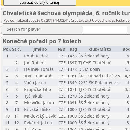
Chvaletická šachová olympiáda, 6. ročník turn
Poslední aktualizace26.05.2018 14:02:41, Creator/Last Upload: Chess Federati
Search for player
Konečné pořadí po 7 kolech
Poř.
St.č.
Jméno
FED
Rtg
Klub/Místo
Bo
1
1
Roub Radek
CZE
1478
ŠS Železné hory
6
2
Jun Robert
CZE
1397
TJ CHS Chotěboř
6
3
3
Dejmek Tomáš
CZE
1378
DDM Kolín
5,
4
6
Tran Tuan Anh
CZE
1161
ŠK Ústí nad Orlicí, z.s.
4,
5
4
Váňa Jakub
CZE
1349
2222 ŠK Polabiny, z.s.
4
6
8
Krupička Filip
CZE
1071
TJ CHS Chotěboř
3,
7
5
Tyč Jakub
CZE
1270
ŠS Železné hory
3
8
7
Mrkvička Jakub
CZE
1091
ŠS Železné hory
3
9
10
Křivská Eliška
CZE
1000
TJ CHS Chotěboř
3
10
11
Mrklovský David
CZE
1000
ŠS Železné hory
3
11
12
Pekárek Jakub
CZE
1000
ŠS Železné hory
3
12
9
Tyč Karel
CZE
1064
ŠS Železné hory
2,