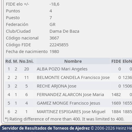
FIDE elo +/-
-18,6
Puntos
4
Puesto
7
Federación
GR
Club/Ciudad
Dama De Baza
Código nacional
3667
Código FIDE
22245855
Fecha de nacimiento
1980
Rd.
M.
No.Ini.
Nombre
FIDE
Elo
1
2
20
ALBA POZO Mari Angeles
0
0
2
2
11
BELMONTE CANDELA Francisco Jose
0
1236
3
2
5
RECHE ARJONA Jose
0
1506
4
1
6
FERNANDEZ ALARCON Jose Maria
1482
0
5
1
4
GAMEZ MONGE Francisco Jesus
1669
1655
6
2
1
MARTINEZ ESPIGARES Jose Miguel
1884
1885
*) Rating difference of more than 400. It was limited to 400.
Servidor de Resultados de Torneos de Ajedrez
© 2006-2026 Heinz H