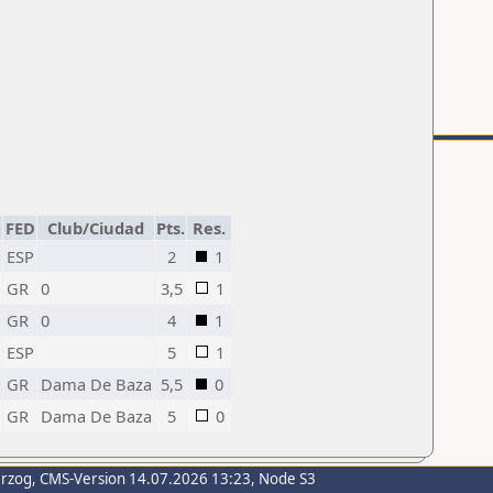
N
FED
Club/Ciudad
Pts.
Res.
ESP
2
1
GR
0
3,5
1
GR
0
4
1
ESP
5
1
GR
Dama De Baza
5,5
0
GR
Dama De Baza
5
0
erzog
, CMS-Version 14.07.2026 13:23, Node S3