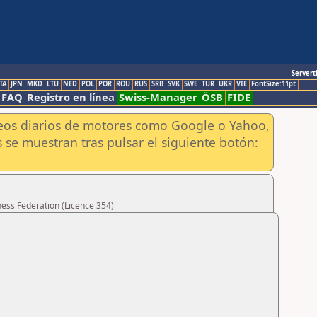
Servert
TA
JPN
MKD
LTU
NED
POL
POR
ROU
RUS
SRB
SVK
SWE
TUR
UKR
VIE
FontSize:11pt
FAQ
Registro en línea
Swiss-Manager
ÖSB
FIDE
aneos diarios de motores como Google o Yahoo,
 se muestran tras pulsar el siguiente botón:
hess Federation (Licence 354)