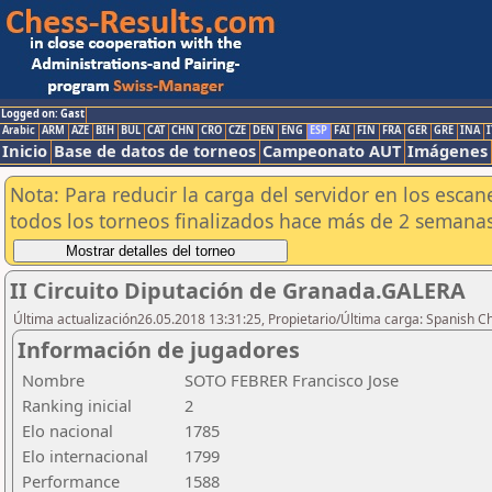
Logged on: Gast
Arabic
ARM
AZE
BIH
BUL
CAT
CHN
CRO
CZE
DEN
ENG
ESP
FAI
FIN
FRA
GER
GRE
INA
I
Inicio
Base de datos de torneos
Campeonato AUT
Imágenes
Nota: Para reducir la carga del servidor en los esc
todos los torneos finalizados hace más de 2 semanas
II Circuito Diputación de Granada.GALERA
Última actualización26.05.2018 13:31:25, Propietario/Última carga: Spanish C
Información de jugadores
Nombre
SOTO FEBRER Francisco Jose
Ranking inicial
2
Elo nacional
1785
Elo internacional
1799
Performance
1588