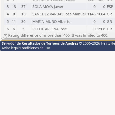
3
13
37
SOLA MOYA Javier
0
0
ESP
4
8
15
SANCHEZ VARBAS Jose Manuel
1146
1084
GR
5
11
30
MARIN MURO Alberto
0
0
GR
6
6
5
RECHE ARJONA Jose
0
1506
GR
*) Rating difference of more than 400. It was limited to 400.
Servidor de Resultados de Torneos de Ajedrez
© 2006-2026 Heinz H
Aviso legal/Condiciones de uso