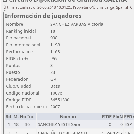
Última actualización26.05.2018 13:31:25, Propietario/Última carga: Spanish C
Información de jugadores
Nombre
SANCHEZ VARBAS Victoria
Ranking inicial
18
Elo nacional
938
Elo internacional
1198
Performance
1163
FIDE elo +/-
-36
Puntos
3
Puesto
23
Federación
GR
Club/Ciudad
Baza
Código nacional
10076
Código FIDE
54551390
Fecha de nacimiento
2007
Rd.
M.
No.Ini.
Nombre
FIDE
EloN
FED
1
18
36
SANCHEZ YESTE Sara
0
0
ESP
2
7
7
CARREÑO LOSILLA Jesus
1324
1297
GR