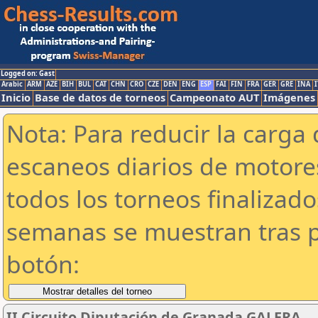
Logged on: Gast
Arabic
ARM
AZE
BIH
BUL
CAT
CHN
CRO
CZE
DEN
ENG
ESP
FAI
FIN
FRA
GER
GRE
INA
I
Inicio
Base de datos de torneos
Campeonato AUT
Imágenes
Nota: Para reducir la carga 
escaneos diarios de motor
todos los torneos finalizad
semanas se muestran tras p
botón:
II Circuito Diputación de Granada.GALERA