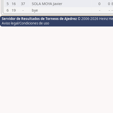
5
16
37
SOLA MOYA Javier
0
0
6
19
-
bye
-
-
-
Servidor de Resultados de Torneos de Ajedrez
© 2006-2026 Heinz H
Aviso legal/Condiciones de uso