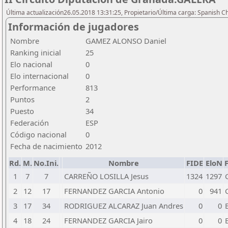
Última actualización26.05.2018 13:31:25, Propietario/Última carga: Spanish C
Información de jugadores
Nombre
GAMEZ ALONSO Daniel
Ranking inicial
25
Elo nacional
0
Elo internacional
0
Performance
813
Puntos
2
Puesto
34
Federación
ESP
Código nacional
0
Fecha de nacimiento
2012
Rd.
M.
No.Ini.
Nombre
FIDE
EloN
1
7
7
CARREÑO LOSILLA Jesus
1324
1297
2
12
17
FERNANDEZ GARCIA Antonio
0
941
3
17
34
RODRIGUEZ ALCARAZ Juan Andres
0
0
4
18
24
FERNANDEZ GARCIA Jairo
0
0