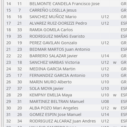
14
11
BELMONTE CANDELA Francisco Jose
GR
15
7
CARREÑO LOSILLA Jesus
GR
16
16
SANCHEZ MUÑOZ Mario
U12
GR
17
21
ALVAREZ RUIZ-DORIZZI Pedro
U12
ES
18
33
RAMIA GOMILA Carlos
ES
19
35
RODRIGUEZ MAÑAS Evaristo
ES
20
19
PEREZ GAVILAN Gonzalo
U12
GR
21
23
BEDMAR MARTOS Juan Antonio
ES
22
22
BARRERO SALAZAR Javier
U14
GR
23
18
SANCHEZ VARBAS Victoria
U12
w
GR
24
32
MEDINA GARCIA Martin
U12
GR
25
17
FERNANDEZ GARCIA Antonio
U10
GR
26
30
MARIN MURO Alberto
U10
GR
27
37
SOLA MOYA Javier
U10
ES
28
29
KEMPNY EMILIA Maya
U10
w
ES
29
31
MARTINEZ BELTRAN Manuel
U08
ES
30
20
ALBA POZO Mari Angeles
U12
w
ES
31
26
GOMEZ ESPIN Jose Manuel
U14
ES
32
34
RODRIGUEZ ALCARAZ Juan Andres
U12
ES