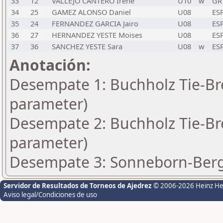
33
12
VALLEJO CANTERO Irene
U10
w
GR
34
25
GAMEZ ALONSO Daniel
U08
ES
35
24
FERNANDEZ GARCIA Jairo
U08
ES
36
27
HERNANDEZ YESTE Moises
U08
ES
37
36
SANCHEZ YESTE Sara
U08
w
ES
Anotación:
Desempate 1: Buchholz Tie-Bre
parameter)
Desempate 2: Buchholz Tie-Bre
parameter)
Desempate 3: Sonneborn-Berge
Servidor de Resultados de Torneos de Ajedrez
© 2006-2026 Heinz H
Aviso legal/Condiciones de uso