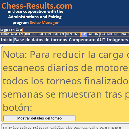
Logged on: Gast
Arabic
ARM
AZE
BIH
BUL
CAT
CHN
CRO
CZE
DEN
ENG
ESP
FAI
FIN
FRA
GER
GRE
INA
I
Inicio
Base de datos de torneos
Campeonato AUT
Imágenes
Nota: Para reducir la carga 
escaneos diarios de motor
todos los torneos finalizad
semanas se muestran tras p
botón:
II Circuito Diputación de Granada.GALERA