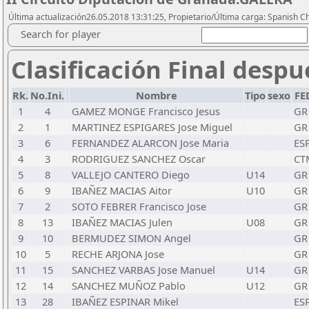
Última actualización26.05.2018 13:31:25, Propietario/Última carga: Spanish C
Search for player
Clasificación Final despu
Rk.
No.Ini.
Nombre
Tipo
sexo
FE
1
4
GAMEZ MONGE Francisco Jesus
GR
2
1
MARTINEZ ESPIGARES Jose Miguel
GR
3
6
FERNANDEZ ALARCON Jose Maria
ES
4
3
RODRIGUEZ SANCHEZ Oscar
CT
5
8
VALLEJO CANTERO Diego
U14
GR
6
9
IBAÑEZ MACIAS Aitor
U10
GR
7
2
SOTO FEBRER Francisco Jose
GR
8
13
IBAÑEZ MACIAS Julen
U08
GR
9
10
BERMUDEZ SIMON Angel
GR
10
5
RECHE ARJONA Jose
GR
11
15
SANCHEZ VARBAS Jose Manuel
U14
GR
12
14
SANCHEZ MUÑOZ Pablo
U12
GR
13
28
IBAÑEZ ESPINAR Mikel
ES