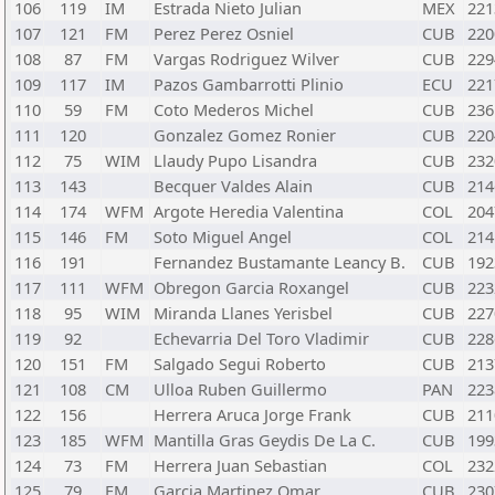
106
119
IM
Estrada Nieto Julian
MEX
221
107
121
FM
Perez Perez Osniel
CUB
220
108
87
FM
Vargas Rodriguez Wilver
CUB
229
109
117
IM
Pazos Gambarrotti Plinio
ECU
221
110
59
FM
Coto Mederos Michel
CUB
236
111
120
Gonzalez Gomez Ronier
CUB
220
112
75
WIM
Llaudy Pupo Lisandra
CUB
232
113
143
Becquer Valdes Alain
CUB
214
114
174
WFM
Argote Heredia Valentina
COL
204
115
146
FM
Soto Miguel Angel
COL
214
116
191
Fernandez Bustamante Leancy B.
CUB
192
117
111
WFM
Obregon Garcia Roxangel
CUB
223
118
95
WIM
Miranda Llanes Yerisbel
CUB
227
119
92
Echevarria Del Toro Vladimir
CUB
228
120
151
FM
Salgado Segui Roberto
CUB
213
121
108
CM
Ulloa Ruben Guillermo
PAN
223
122
156
Herrera Aruca Jorge Frank
CUB
211
123
185
WFM
Mantilla Gras Geydis De La C.
CUB
199
124
73
FM
Herrera Juan Sebastian
COL
232
125
79
FM
Garcia Martinez Omar
CUB
230