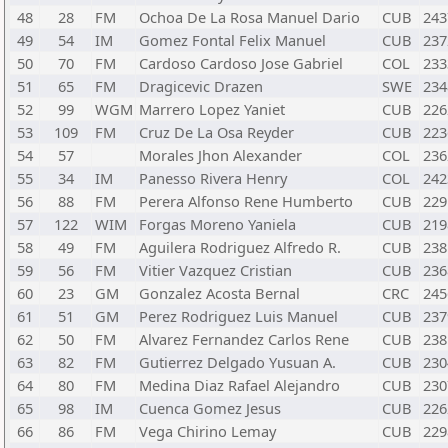
48
28
FM
Ochoa De La Rosa Manuel Dario
CUB
243
49
54
IM
Gomez Fontal Felix Manuel
CUB
237
50
70
FM
Cardoso Cardoso Jose Gabriel
COL
233
51
65
FM
Dragicevic Drazen
SWE
234
52
99
WGM
Marrero Lopez Yaniet
CUB
226
53
109
FM
Cruz De La Osa Reyder
CUB
223
54
57
Morales Jhon Alexander
COL
236
55
34
IM
Panesso Rivera Henry
COL
242
56
88
FM
Perera Alfonso Rene Humberto
CUB
229
57
122
WIM
Forgas Moreno Yaniela
CUB
219
58
49
FM
Aguilera Rodriguez Alfredo R.
CUB
238
59
56
FM
Vitier Vazquez Cristian
CUB
236
60
23
GM
Gonzalez Acosta Bernal
CRC
245
61
51
GM
Perez Rodriguez Luis Manuel
CUB
237
62
50
FM
Alvarez Fernandez Carlos Rene
CUB
238
63
82
FM
Gutierrez Delgado Yusuan A.
CUB
230
64
80
FM
Medina Diaz Rafael Alejandro
CUB
230
65
98
IM
Cuenca Gomez Jesus
CUB
226
66
86
FM
Vega Chirino Lemay
CUB
229