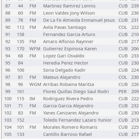
87
44
FM
Martinez Ramirez Lennis
CUB
239
88
60
FM
Leon Valdes Jony Wilson
CUB
236
89
78
FM
De La Fe Almeida Enmanuel Jesus
CUB
231
90
112
FM
Avila Pavas Santiago
COL
222
91
158
Fernandez Garcia Arturo
CUB
210
92
135
FM
Amaro Alfonso Raynner
CUB
217
93
170
WFM
Gutierrez Espinosa Karen
CUB
206
94
68
FM
Lopez Gari Osvaldo
CUB
233
95
84
Heredia Perez Hector
CUB
230
96
106
Soria Delgado Kadir
CUB
224
97
81
FM
Mateus Alejandro
COL
230
98
96
WGM
Arribas Robaina Maritza
CUB
226
99
161
Flores Quillas Diego Saul Rodri
PER
209
100
115
IM
Rodriguez Rivera Pedro
CUB
222
101
71
FM
Garcia Garcia Alejandro
CUB
232
102
83
FM
Yanes Canizares Alejandro
CUB
230
103
152
Toledo Fernandez Lazaro Yunior
CUB
213
104
101
FM
Morales Romero Romaris
CUB
225
105
133
Cantillo Barroso Rafael
CUB
217