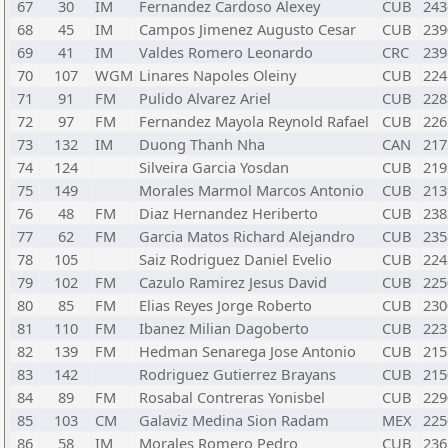
67
30
IM
Fernandez Cardoso Alexey
CUB
243
68
45
IM
Campos Jimenez Augusto Cesar
CUB
239
69
41
IM
Valdes Romero Leonardo
CRC
239
70
107
WGM
Linares Napoles Oleiny
CUB
224
71
91
FM
Pulido Alvarez Ariel
CUB
228
72
97
FM
Fernandez Mayola Reynold Rafael
CUB
226
73
132
IM
Duong Thanh Nha
CAN
217
74
124
Silveira Garcia Yosdan
CUB
219
75
149
Morales Marmol Marcos Antonio
CUB
213
76
48
FM
Diaz Hernandez Heriberto
CUB
238
77
62
FM
Garcia Matos Richard Alejandro
CUB
235
78
105
Saiz Rodriguez Daniel Evelio
CUB
224
79
102
FM
Cazulo Ramirez Jesus David
CUB
225
80
85
FM
Elias Reyes Jorge Roberto
CUB
230
81
110
FM
Ibanez Milian Dagoberto
CUB
223
82
139
FM
Hedman Senarega Jose Antonio
CUB
215
83
142
Rodriguez Gutierrez Brayans
CUB
215
84
89
FM
Rosabal Contreras Yonisbel
CUB
229
85
103
CM
Galaviz Medina Sion Radam
MEX
225
86
58
IM
Morales Romero Pedro
CUB
236