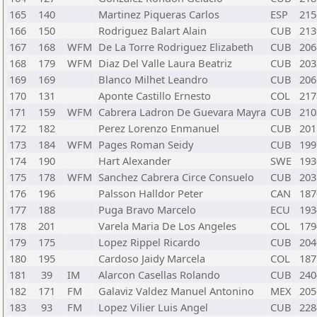
165
140
Martinez Piqueras Carlos
ESP
215
166
150
Rodriguez Balart Alain
CUB
213
167
168
WFM
De La Torre Rodriguez Elizabeth
CUB
206
168
179
WFM
Diaz Del Valle Laura Beatriz
CUB
203
169
169
Blanco Milhet Leandro
CUB
206
170
131
Aponte Castillo Ernesto
COL
217
171
159
WFM
Cabrera Ladron De Guevara Mayra
CUB
210
172
182
Perez Lorenzo Enmanuel
CUB
201
173
184
WFM
Pages Roman Seidy
CUB
199
174
190
Hart Alexander
SWE
193
175
178
WFM
Sanchez Cabrera Circe Consuelo
CUB
203
176
196
Palsson Halldor Peter
CAN
187
177
188
Puga Bravo Marcelo
ECU
193
178
201
Varela Maria De Los Angeles
COL
179
179
175
Lopez Rippel Ricardo
CUB
204
180
195
Cardoso Jaidy Marcela
COL
187
181
39
IM
Alarcon Casellas Rolando
CUB
240
182
171
FM
Galaviz Valdez Manuel Antonino
MEX
205
183
93
FM
Lopez Vilier Luis Angel
CUB
228