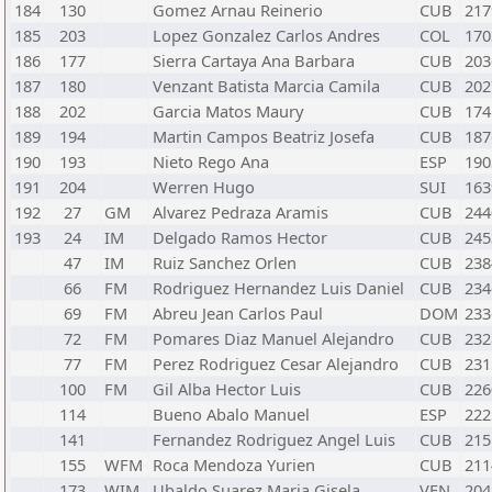
184
130
Gomez Arnau Reinerio
CUB
217
185
203
Lopez Gonzalez Carlos Andres
COL
170
186
177
Sierra Cartaya Ana Barbara
CUB
203
187
180
Venzant Batista Marcia Camila
CUB
202
188
202
Garcia Matos Maury
CUB
174
189
194
Martin Campos Beatriz Josefa
CUB
187
190
193
Nieto Rego Ana
ESP
190
191
204
Werren Hugo
SUI
163
192
27
GM
Alvarez Pedraza Aramis
CUB
244
193
24
IM
Delgado Ramos Hector
CUB
245
47
IM
Ruiz Sanchez Orlen
CUB
238
66
FM
Rodriguez Hernandez Luis Daniel
CUB
234
69
FM
Abreu Jean Carlos Paul
DOM
233
72
FM
Pomares Diaz Manuel Alejandro
CUB
232
77
FM
Perez Rodriguez Cesar Alejandro
CUB
231
100
FM
Gil Alba Hector Luis
CUB
226
114
Bueno Abalo Manuel
ESP
222
141
Fernandez Rodriguez Angel Luis
CUB
215
155
WFM
Roca Mendoza Yurien
CUB
211
173
WIM
Ubaldo Suarez Maria Gisela
VEN
204