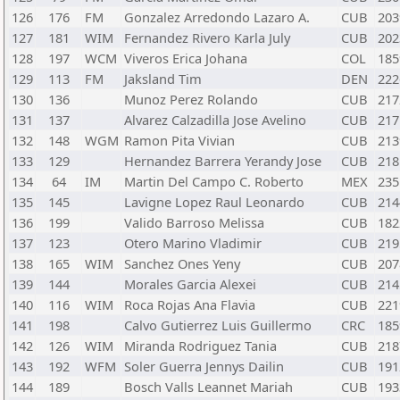
126
176
FM
Gonzalez Arredondo Lazaro A.
CUB
203
127
181
WIM
Fernandez Rivero Karla July
CUB
202
128
197
WCM
Viveros Erica Johana
COL
185
129
113
FM
Jaksland Tim
DEN
222
130
136
Munoz Perez Rolando
CUB
217
131
137
Alvarez Calzadilla Jose Avelino
CUB
217
132
148
WGM
Ramon Pita Vivian
CUB
213
133
129
Hernandez Barrera Yerandy Jose
CUB
218
134
64
IM
Martin Del Campo C. Roberto
MEX
235
135
145
Lavigne Lopez Raul Leonardo
CUB
214
136
199
Valido Barroso Melissa
CUB
182
137
123
Otero Marino Vladimir
CUB
219
138
165
WIM
Sanchez Ones Yeny
CUB
207
139
144
Morales Garcia Alexei
CUB
214
140
116
WIM
Roca Rojas Ana Flavia
CUB
221
141
198
Calvo Gutierrez Luis Guillermo
CRC
185
142
126
WIM
Miranda Rodriguez Tania
CUB
218
143
192
WFM
Soler Guerra Jennys Dailin
CUB
191
144
189
Bosch Valls Leannet Mariah
CUB
193