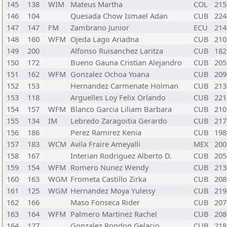
145
138
WIM
Mateus Martha
COL
215
146
104
Quesada Chow Ismael Adan
CUB
224
147
147
FM
Zambrano Junior
ECU
214
148
160
WFM
Ojeda Lago Ariadna
CUB
210
149
200
Alfonso Ruisanchez Laritza
CUB
182
150
172
Bueno Gauna Cristian Alejandro
CUB
205
151
162
WFM
Gonzalez Ochoa Yoana
CUB
209
152
153
Hernandez Carmenate Holman
CUB
213
153
118
Arguelles Loy Felix Orlando
CUB
221
154
157
WFM
Blanco Garcia Liliam Barbara
CUB
210
155
134
IM
Lebredo Zaragoitia Gerardo
CUB
217
156
186
Perez Ramirez Kenia
CUB
198
157
183
WCM
Avila Fraire Ameyalli
MEX
200
158
167
Interian Rodriguez Alberto D.
CUB
205
159
154
WFM
Romero Nunez Wendy
CUB
213
160
163
WGM
Frometa Castillo Zirka
CUB
208
161
125
WGM
Hernandez Moya Yuleisy
CUB
219
162
166
Maso Fonseca Rider
CUB
207
163
164
WFM
Palmero Martinez Rachel
CUB
208
164
127
Gonzalez Rondon Gelacio
CUB
218