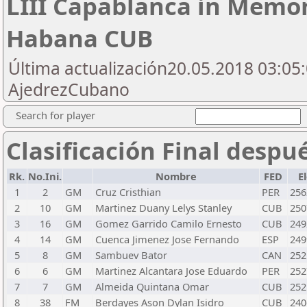
LIII Capablanca in Memo
Habana CUB
Última actualización20.05.2018 03:05:
AjedrezCubano
Search for player
Clasificación Final despu
Rk.
No.Ini.
Nombre
FED
E
1
2
GM
Cruz Cristhian
PER
256
2
10
GM
Martinez Duany Lelys Stanley
CUB
250
3
16
GM
Gomez Garrido Camilo Ernesto
CUB
249
4
14
GM
Cuenca Jimenez Jose Fernando
ESP
249
5
8
GM
Sambuev Bator
CAN
252
6
6
GM
Martinez Alcantara Jose Eduardo
PER
252
7
7
GM
Almeida Quintana Omar
CUB
252
8
38
FM
Berdayes Ason Dylan Isidro
CUB
240