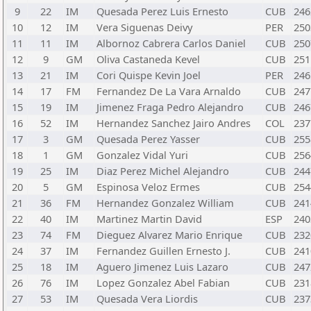
9
22
IM
Quesada Perez Luis Ernesto
CUB
246
10
12
IM
Vera Siguenas Deivy
PER
250
11
11
IM
Albornoz Cabrera Carlos Daniel
CUB
250
12
9
GM
Oliva Castaneda Kevel
CUB
251
13
21
IM
Cori Quispe Kevin Joel
PER
246
14
17
FM
Fernandez De La Vara Arnaldo
CUB
247
15
19
IM
Jimenez Fraga Pedro Alejandro
CUB
246
16
52
IM
Hernandez Sanchez Jairo Andres
COL
237
17
3
GM
Quesada Perez Yasser
CUB
255
18
1
GM
Gonzalez Vidal Yuri
CUB
256
19
25
IM
Diaz Perez Michel Alejandro
CUB
244
20
5
GM
Espinosa Veloz Ermes
CUB
254
21
36
FM
Hernandez Gonzalez William
CUB
241
22
40
IM
Martinez Martin David
ESP
240
23
74
FM
Dieguez Alvarez Mario Enrique
CUB
232
24
37
IM
Fernandez Guillen Ernesto J.
CUB
241
25
18
IM
Aguero Jimenez Luis Lazaro
CUB
247
26
76
IM
Lopez Gonzalez Abel Fabian
CUB
231
27
53
IM
Quesada Vera Liordis
CUB
237