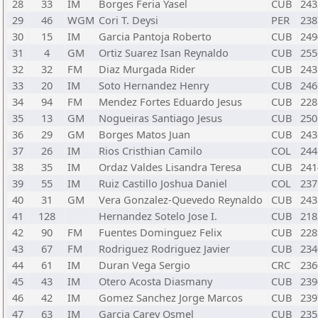
28
33
IM
Borges Feria Yasel
CUB
243
29
46
WGM
Cori T. Deysi
PER
238
30
15
IM
Garcia Pantoja Roberto
CUB
249
31
4
GM
Ortiz Suarez Isan Reynaldo
CUB
255
32
32
FM
Diaz Murgada Rider
CUB
243
33
20
IM
Soto Hernandez Henry
CUB
246
34
94
FM
Mendez Fortes Eduardo Jesus
CUB
228
35
13
GM
Nogueiras Santiago Jesus
CUB
250
36
29
GM
Borges Matos Juan
CUB
243
37
26
IM
Rios Cristhian Camilo
COL
244
38
35
IM
Ordaz Valdes Lisandra Teresa
CUB
241
39
55
IM
Ruiz Castillo Joshua Daniel
COL
237
40
31
GM
Vera Gonzalez-Quevedo Reynaldo
CUB
243
41
128
Hernandez Sotelo Jose I.
CUB
218
42
90
FM
Fuentes Dominguez Felix
CUB
228
43
67
FM
Rodriguez Rodriguez Javier
CUB
234
44
61
IM
Duran Vega Sergio
CRC
236
45
43
IM
Otero Acosta Diasmany
CUB
239
46
42
IM
Gomez Sanchez Jorge Marcos
CUB
239
47
63
IM
Garcia Carey Osmel
CUB
235