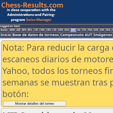
Logged on: Gast
Arabic
ARM
AZE
BIH
BUL
CAT
CHN
CRO
CZE
DEN
ENG
ESP
FAI
FIN
FRA
GER
GRE
INA
I
Inicio
Base de datos de torneos
Campeonato AUT
Imágenes
Nota: Para reducir la carga 
escaneos diarios de motor
Yahoo, todos los torneos f
semanas se muestran tras p
botón: