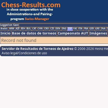
Logged on: Gast
Arabic
ARM
AZE
BIH
BUL
CAT
CHN
CRO
CZE
DEN
ENG
ESP
FAI
FIN
FRA
GER
GRE
INA
I
Inicio
Base de datos de torneos
Campeonato AUT
Imágenes
Record not found
Servidor de Resultados de Torneos de Ajedrez
© 2006-2026 Heinz H
Aviso legal/Condiciones de uso