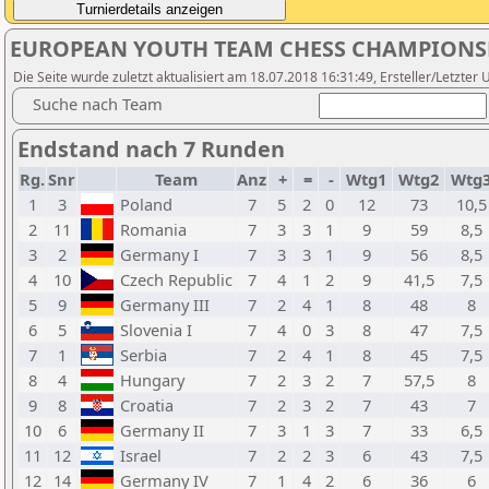
EUROPEAN YOUTH TEAM CHESS CHAMPIONSHI
Die Seite wurde zuletzt aktualisiert am 18.07.2018 16:31:49, Ersteller/Letzter 
Suche nach Team
Endstand nach 7 Runden
Rg.
Snr
Team
Anz
+
=
-
Wtg1
Wtg2
Wtg
1
3
Poland
7
5
2
0
12
73
10,5
2
11
Romania
7
3
3
1
9
59
8,5
3
2
Germany I
7
3
3
1
9
56
8,5
4
10
Czech Republic
7
4
1
2
9
41,5
7,5
5
9
Germany III
7
2
4
1
8
48
8
6
5
Slovenia I
7
4
0
3
8
47
7,5
7
1
Serbia
7
2
4
1
8
45
7,5
8
4
Hungary
7
2
3
2
7
57,5
8
9
8
Croatia
7
2
3
2
7
43
7
10
6
Germany II
7
3
1
3
7
33
6,5
11
12
Israel
7
2
2
3
6
43
7,5
12
14
Germany IV
7
1
4
2
6
36
6