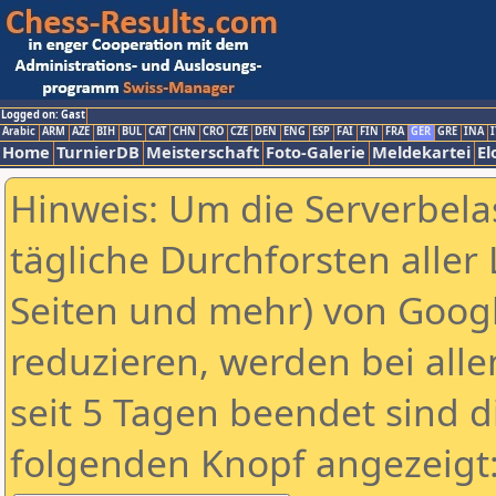
Logged on: Gast
Arabic
ARM
AZE
BIH
BUL
CAT
CHN
CRO
CZE
DEN
ENG
ESP
FAI
FIN
FRA
GER
GRE
INA
I
Home
TurnierDB
Meisterschaft
Foto-Galerie
Meldekartei
El
Hinweis: Um die Serverbela
tägliche Durchforsten aller 
Seiten und mehr) von Goog
reduzieren, werden bei alle
seit 5 Tagen beendet sind d
folgenden Knopf angezeigt