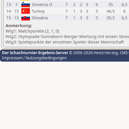
13
7
Slovenia II
7
2
2
3
6
35
6,5
14
15
Turkey
7
1
3
3
5
40,5
6
15
13
Slovakia
7
1
3
3
5
35,5
6,5
Anmerkung:
Wtg1: Matchpunkte (2, 1, 0)
Wtg2: Olympiade-Sonneborn-Berger-Wertung mit einem Streich
Wtg3: Spielepunkte der einzelnen Spieler dieser Mannschaft
Der Schachturnier-Ergebnis-Server
© 2006-2026 Heinz Herzog
, CMS
Impressum / Nutzungsbedingungen