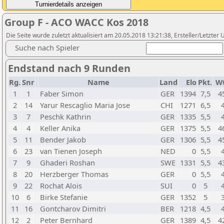
Group F - ACO WACC Kos 2018
Die Seite wurde zuletzt aktualisiert am 20.05.2018 13:21:38, Ersteller/Letzte
Suche nach Spieler
Endstand nach 9 Runden
Rg.
Snr
Name
Land
Elo
Pkt.
W
1
1
Faber Simon
GER
1394
7,5
4
2
14
Yarur Rescaglio Maria Jose
CHI
1271
6,5
3
7
Peschk Kathrin
GER
1335
5,5
4
4
Keller Anika
GER
1375
5,5
4
5
11
Bender Jakob
GER
1306
5,5
4
6
23
van Tienen Joseph
NED
0
5,5
7
9
Ghaderi Roshan
SWE
1331
5,5
4
8
20
Herzberger Thomas
GER
0
5,5
9
22
Rochat Alois
SUI
0
5
10
6
Birke Stefanie
GER
1352
5
11
16
Gontcharov Dimitri
BER
1218
4,5
12
2
Peter Bernhard
GER
1389
4,5
4