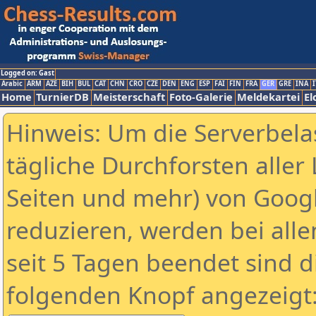
Logged on: Gast
Arabic
ARM
AZE
BIH
BUL
CAT
CHN
CRO
CZE
DEN
ENG
ESP
FAI
FIN
FRA
GER
GRE
INA
I
Home
TurnierDB
Meisterschaft
Foto-Galerie
Meldekartei
El
Hinweis: Um die Serverbela
tägliche Durchforsten aller 
Seiten und mehr) von Goog
reduzieren, werden bei alle
seit 5 Tagen beendet sind d
folgenden Knopf angezeigt