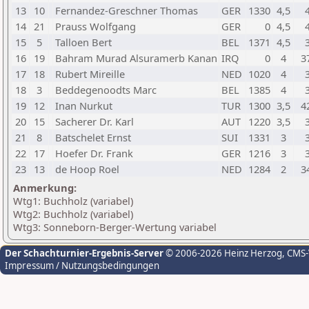
13
10
Fernandez-Greschner Thomas
GER
1330
4,5
14
21
Prauss Wolfgang
GER
0
4,5
15
5
Talloen Bert
BEL
1371
4,5
16
19
Bahram Murad Alsuramerb Kanan
IRQ
0
4
3
17
18
Rubert Mireille
NED
1020
4
18
3
Beddegenoodts Marc
BEL
1385
4
19
12
Inan Nurkut
TUR
1300
3,5
4
20
15
Sacherer Dr. Karl
AUT
1220
3,5
21
8
Batschelet Ernst
SUI
1331
3
22
17
Hoefer Dr. Frank
GER
1216
3
23
13
de Hoop Roel
NED
1284
2
3
Anmerkung:
Wtg1: Buchholz (variabel)
Wtg2: Buchholz (variabel)
Wtg3: Sonneborn-Berger-Wertung variabel
Der Schachturnier-Ergebnis-Server
© 2006-2026 Heinz Herzog
, CMS
Impressum / Nutzungsbedingungen