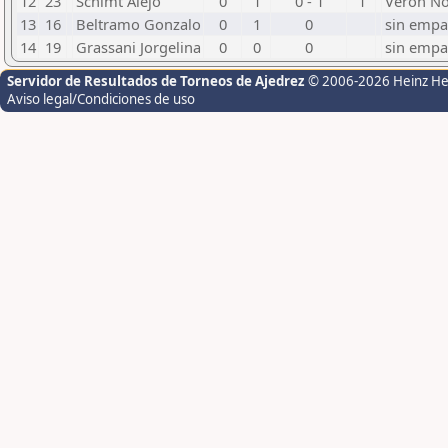
12
23
Schimt Alejo
0
1
0 - 1
1
Veron N
13
16
Beltramo Gonzalo
0
1
0
sin empa
14
19
Grassani Jorgelina
0
0
0
sin empa
Servidor de Resultados de Torneos de Ajedrez
© 2006-2026 Heinz H
Aviso legal/Condiciones de uso