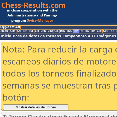
Logged on: Gast
Arabic
ARM
AZE
BIH
BUL
CAT
CHN
CRO
CZE
DEN
ENG
ESP
FAI
FIN
FRA
GER
GRE
INA
I
Inicio
Base de datos de torneos
Campeonato AUT
Imágenes
Nota: Para reducir la carga 
escaneos diarios de motor
todos los torneos finalizad
semanas se muestran tras p
botón:
2° Torneo Clasificatorio Escuela Municipal d