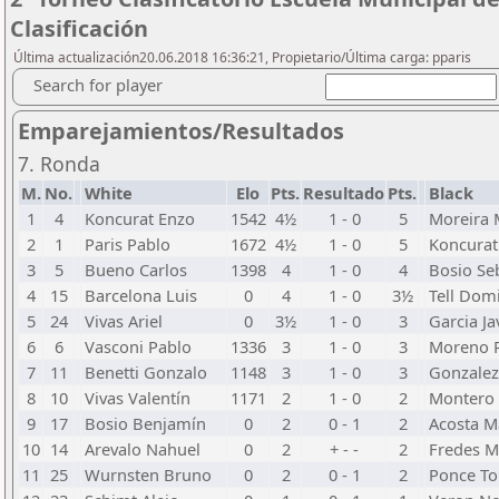
Clasificación
Última actualización20.06.2018 16:36:21, Propietario/Última carga: pparis
Search for player
Emparejamientos/Resultados
7. Ronda
M.
No.
White
Elo
Pts.
Resultado
Pts.
Black
1
4
Koncurat Enzo
1542
4½
1 - 0
5
Moreira
2
1
Paris Pablo
1672
4½
1 - 0
5
Koncura
3
5
Bueno Carlos
1398
4
1 - 0
4
Bosio Se
4
15
Barcelona Luis
0
4
1 - 0
3½
Tell Dom
5
24
Vivas Ariel
0
3½
1 - 0
3
Garcia Ja
6
6
Vasconi Pablo
1336
3
1 - 0
3
Moreno 
7
11
Benetti Gonzalo
1148
3
1 - 0
3
Gonzalez
8
10
Vivas Valentín
1171
2
1 - 0
2
Montero
9
17
Bosio Benjamín
0
2
0 - 1
2
Acosta M
10
14
Arevalo Nahuel
0
2
+ - -
2
Fredes M
11
25
Wurnsten Bruno
0
2
0 - 1
2
Ponce T