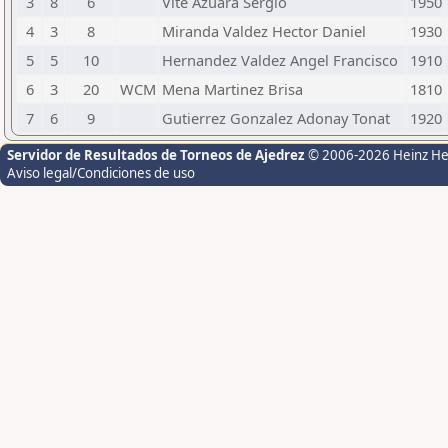
3
8
6
Vite Azuara Sergio
1950
4
3
8
Miranda Valdez Hector Daniel
1930
5
5
10
Hernandez Valdez Angel Francisco
1910
6
3
20
WCM
Mena Martinez Brisa
1810
7
6
9
Gutierrez Gonzalez Adonay Tonat
1920
Servidor de Resultados de Torneos de Ajedrez
© 2006-2026 Heinz H
Aviso legal/Condiciones de uso