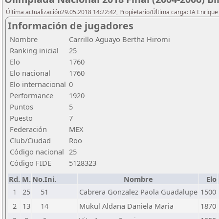
Última actualización29.05.2018 14:22:42, Propietario/Última carga: IA Enriqu
Información de jugadores
Nombre
Carrillo Aguayo Bertha Hiromi
Ranking inicial
25
Elo
1760
Elo nacional
1760
Elo internacional
0
Performance
1920
Puntos
5
Puesto
7
Federación
MEX
Club/Ciudad
Roo
Código nacional
25
Código FIDE
5128323
Rd.
M.
No.Ini.
Nombre
Elo
1
25
51
Cabrera Gonzalez Paola Guadalupe
1500
2
13
14
Mukul Aldana Daniela Maria
1870