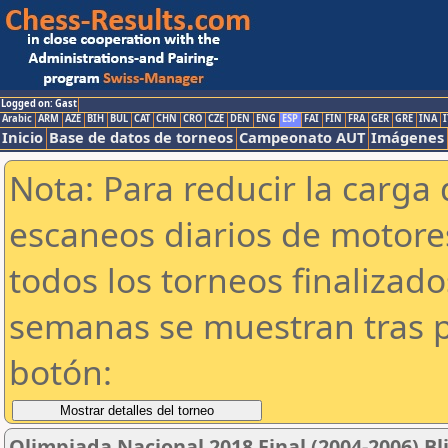
Logged on: Gast
Arabic
ARM
AZE
BIH
BUL
CAT
CHN
CRO
CZE
DEN
ENG
ESP
FAI
FIN
FRA
GER
GRE
INA
I
Inicio
Base de datos de torneos
Campeonato AUT
Imágenes
Nota: Para reducir la carga 
escaneos diarios de motor
todos los torneos finalizad
semanas se muestran tras p
botón:
Olimpiada Nacional 2018 Final (2004-2006) Bl