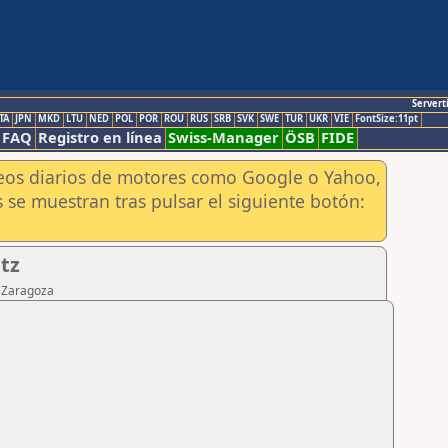
Servert
TA
JPN
MKD
LTU
NED
POL
POR
ROU
RUS
SRB
SVK
SWE
TUR
UKR
VIE
FontSize:11pt
FAQ
Registro en línea
Swiss-Manager
ÖSB
FIDE
aneos diarios de motores como Google o Yahoo,
 se muestran tras pulsar el siguiente botón:
itz
e Zaragoza