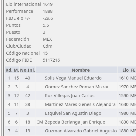
Elo internacional
1619
Performance
1888
FIDE elo +/-
-29,6
Puntos
5,5
Puesto
3
Federación
MEX
Club/Ciudad
Cdm
Código nacional
15
Código FIDE
5117216
Rd.
M.
No.Ini.
Nombre
Elo
FE
1
15
40
Solis Vega Manuel Eduardo
1610
M
2
3
4
Gomez Sanchez Roman Mizrai
1970
M
3
12
42
Ruz Villegas Juan Carlos
1590
M
4
11
38
Martinez Mares Genesis Alejandra
1630
M
5
7
3
Esquivel San Agustin Diego
1980
M
6
6
18
CM
Zepeda Berlanga Jan Enrique
1830
M
7
4
13
Guzman Alvarado Gabriel Augusto
1880
M