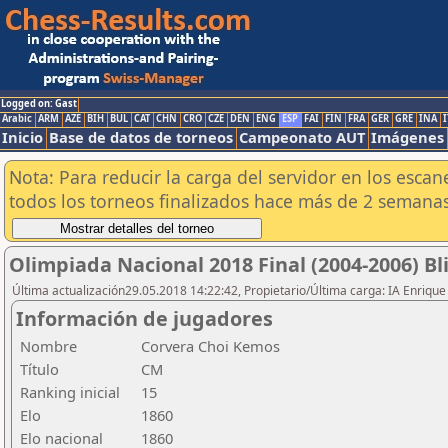
Logged on: Gast
Arabic
ARM
AZE
BIH
BUL
CAT
CHN
CRO
CZE
DEN
ENG
ESP
FAI
FIN
FRA
GER
GRE
INA
I
Inicio
Base de datos de torneos
Campeonato AUT
Imágenes
Nota: Para reducir la carga del servidor en los esc
todos los torneos finalizados hace más de 2 semanas
Olimpiada Nacional 2018 Final (2004-2006) Bl
Última actualización29.05.2018 14:22:42, Propietario/Última carga: IA Enriqu
Información de jugadores
Nombre
Corvera Choi Kemos
Título
CM
Ranking inicial
15
Elo
1860
Elo nacional
1860