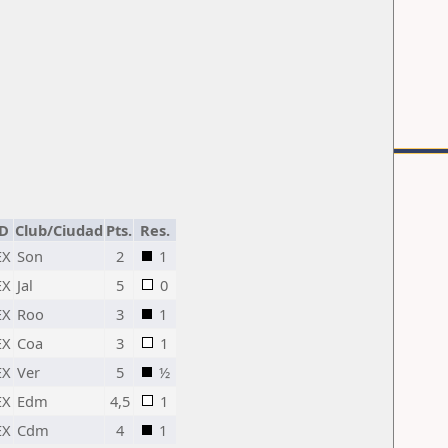
D
Club/Ciudad
Pts.
Res.
EX
Son
2
1
EX
Jal
5
0
EX
Roo
3
1
EX
Coa
3
1
EX
Ver
5
½
EX
Edm
4,5
1
EX
Cdm
4
1