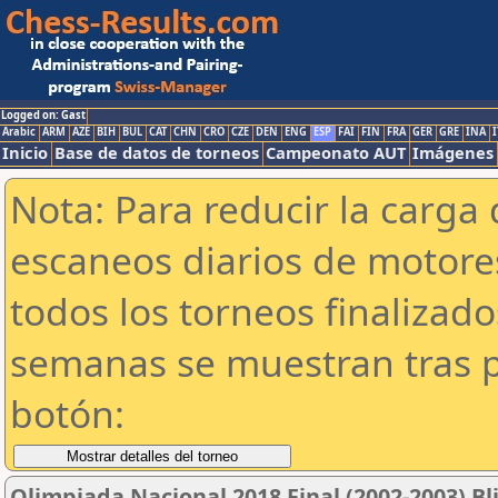
Logged on: Gast
Arabic
ARM
AZE
BIH
BUL
CAT
CHN
CRO
CZE
DEN
ENG
ESP
FAI
FIN
FRA
GER
GRE
INA
I
Inicio
Base de datos de torneos
Campeonato AUT
Imágenes
Nota: Para reducir la carga 
escaneos diarios de motor
todos los torneos finalizad
semanas se muestran tras p
botón:
Olimpiada Nacional 2018 Final (2002-2003) Bl