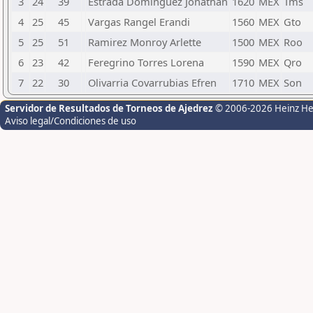
3
24
39
Estrada Dominguez Jonathan
1620
MEX
Tms
4
25
45
Vargas Rangel Erandi
1560
MEX
Gto
5
25
51
Ramirez Monroy Arlette
1500
MEX
Roo
6
23
42
Feregrino Torres Lorena
1590
MEX
Qro
7
22
30
Olivarria Covarrubias Efren
1710
MEX
Son
Servidor de Resultados de Torneos de Ajedrez
© 2006-2026 Heinz H
Aviso legal/Condiciones de uso