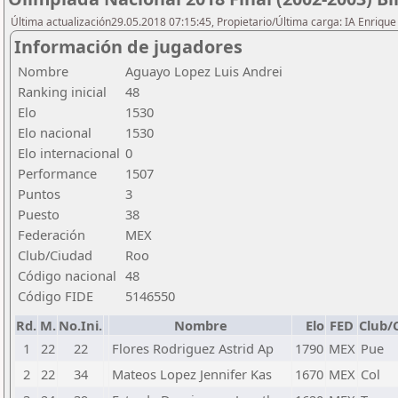
Última actualización29.05.2018 07:15:45, Propietario/Última carga: IA Enriqu
Información de jugadores
Nombre
Aguayo Lopez Luis Andrei
Ranking inicial
48
Elo
1530
Elo nacional
1530
Elo internacional
0
Performance
1507
Puntos
3
Puesto
38
Federación
MEX
Club/Ciudad
Roo
Código nacional
48
Código FIDE
5146550
Rd.
M.
No.Ini.
Nombre
Elo
FED
Club/
1
22
22
Flores Rodriguez Astrid Ap
1790
MEX
Pue
2
22
34
Mateos Lopez Jennifer Kas
1670
MEX
Col