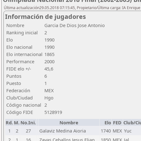
Última actualización29.05.2018 07:15:45, Propietario/Última carga: IA Enriqu
Información de jugadores
Nombre
Garcia De Dios Jose Antonio
Ranking inicial
2
Elo
1990
Elo nacional
1990
Elo internacional
1865
Performance
2000
FIDE elo +/-
45,6
Puntos
6
Puesto
1
Federación
MEX
Club/Ciudad
Hgo
Código nacional
2
Código FIDE
5128919
Rd.
M.
No.Ini.
Nombre
Elo
FED
Club/Ci
1
2
27
Galaviz Medina Aioria
1740
MEX
Yuc
2
1
16
Zayas Ceballos Jesus Elian
1850
MEX
Jal