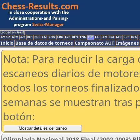
Logged on: Gast
Arabic
ARM
AZE
BIH
BUL
CAT
CHN
CRO
CZE
DEN
ENG
ESP
FAI
FIN
FRA
GER
GRE
INA
I
Inicio
Base de datos de torneos
Campeonato AUT
Imágenes
Nota: Para reducir la carga 
escaneos diarios de motor
todos los torneos finalizad
semanas se muestran tras p
botón:
Olimpiada Nacional 2018 Final (2002-2003) Bl