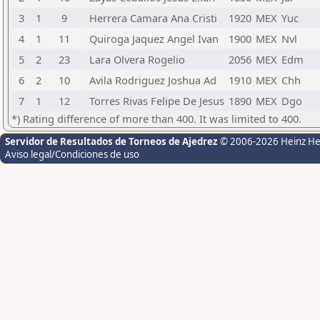
3
1
9
Herrera Camara Ana Cristi
1920
MEX
Yuc
4
1
11
Quiroga Jaquez Angel Ivan
1900
MEX
Nvl
5
2
23
Lara Olvera Rogelio
2056
MEX
Edm
6
2
10
Avila Rodriguez Joshua Ad
1910
MEX
Chh
7
1
12
Torres Rivas Felipe De Jesus
1890
MEX
Dgo
*) Rating difference of more than 400. It was limited to 400.
Servidor de Resultados de Torneos de Ajedrez
© 2006-2026 Heinz H
Aviso legal/Condiciones de uso