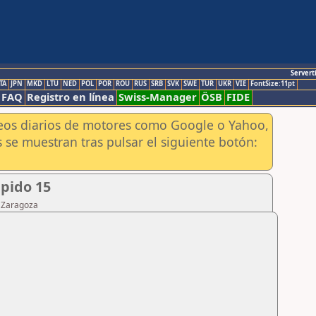
Servert
TA
JPN
MKD
LTU
NED
POL
POR
ROU
RUS
SRB
SVK
SWE
TUR
UKR
VIE
FontSize:11pt
FAQ
Registro en línea
Swiss-Manager
ÖSB
FIDE
aneos diarios de motores como Google o Yahoo,
 se muestran tras pulsar el siguiente botón:
apido 15
e Zaragoza