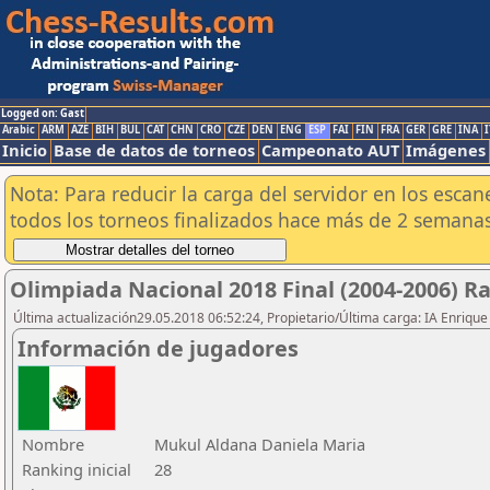
Logged on: Gast
Arabic
ARM
AZE
BIH
BUL
CAT
CHN
CRO
CZE
DEN
ENG
ESP
FAI
FIN
FRA
GER
GRE
INA
I
Inicio
Base de datos de torneos
Campeonato AUT
Imágenes
Nota: Para reducir la carga del servidor en los esc
todos los torneos finalizados hace más de 2 semanas
Olimpiada Nacional 2018 Final (2004-2006) R
Última actualización29.05.2018 06:52:24, Propietario/Última carga: IA Enriqu
Información de jugadores
Nombre
Mukul Aldana Daniela Maria
Ranking inicial
28