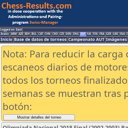
Logged on: Gast
Arabic
ARM
AZE
BIH
BUL
CAT
CHN
CRO
CZE
DEN
ENG
ESP
FAI
FIN
FRA
GER
GRE
INA
I
Inicio
Base de datos de torneos
Campeonato AUT
Imágenes
Nota: Para reducir la carga 
escaneos diarios de motor
todos los torneos finalizad
semanas se muestran tras p
botón:
Olimpiada Nacional 2018 Final (2002-2003) R