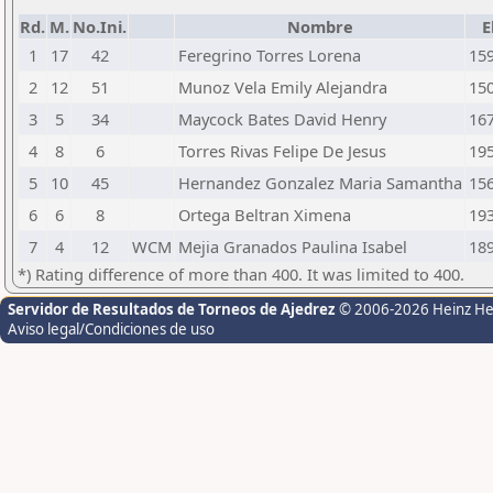
Rd.
M.
No.Ini.
Nombre
E
1
17
42
Feregrino Torres Lorena
15
2
12
51
Munoz Vela Emily Alejandra
15
3
5
34
Maycock Bates David Henry
16
4
8
6
Torres Rivas Felipe De Jesus
19
5
10
45
Hernandez Gonzalez Maria Samantha
15
6
6
8
Ortega Beltran Ximena
19
7
4
12
WCM
Mejia Granados Paulina Isabel
18
*) Rating difference of more than 400. It was limited to 400.
Servidor de Resultados de Torneos de Ajedrez
© 2006-2026 Heinz H
Aviso legal/Condiciones de uso