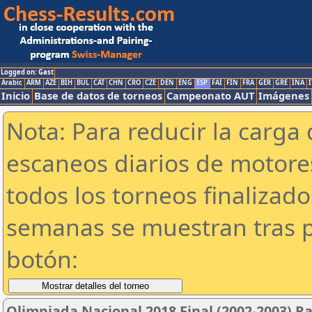
Logged on: Gast
Arabic
ARM
AZE
BIH
BUL
CAT
CHN
CRO
CZE
DEN
ENG
ESP
FAI
FIN
FRA
GER
GRE
INA
I
Inicio
Base de datos de torneos
Campeonato AUT
Imágenes
Nota: Para reducir la carga 
escaneos diarios de motor
todos los torneos finalizad
semanas se muestran tras p
botón:
Olimpiada Nacional 2018 Final (2002-2003) R