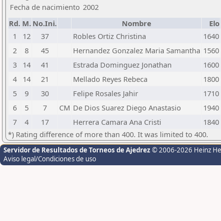
Fecha de nacimiento
2002
Rd.
M.
No.Ini.
Nombre
Elo
1
12
37
Robles Ortiz Christina
1640
2
8
45
Hernandez Gonzalez Maria Samantha
1560
3
14
41
Estrada Dominguez Jonathan
1600
4
14
21
Mellado Reyes Rebeca
1800
5
9
30
Felipe Rosales Jahir
1710
6
5
7
CM
De Dios Suarez Diego Anastasio
1940
7
4
17
Herrera Camara Ana Cristi
1840
*) Rating difference of more than 400. It was limited to 400.
Servidor de Resultados de Torneos de Ajedrez
© 2006-2026 Heinz H
Aviso legal/Condiciones de uso