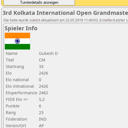
3rd Kolkata International Open Grandmast
Die Seite wurde zuletzt aktualisiert am 22.05.2018 11:40:03, Ersteller/Letzter
Spieler Info
Name
Gukesh D
Titel
CM
Startrang
33
Elo
2426
Elo national
0
Elo intnational
2426
Eloperformance
2462
FIDE Elo +/-
5,2
Punkte
6
Rang
23
Föderation
IND
Verein/Ort
AP