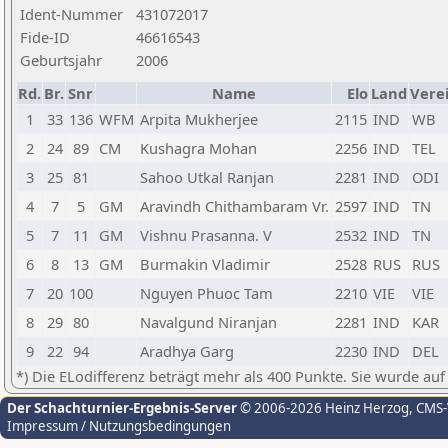
Ident-Nummer
431072017
Fide-ID
46616543
Geburtsjahr
2006
Rd.
Br.
Snr
Name
Elo
Land
Vere
1
33
136
WFM
Arpita Mukherjee
2115
IND
WB
2
24
89
CM
Kushagra Mohan
2256
IND
TEL
3
25
81
Sahoo Utkal Ranjan
2281
IND
ODI
4
7
5
GM
Aravindh Chithambaram Vr.
2597
IND
TN
5
7
11
GM
Vishnu Prasanna. V
2532
IND
TN
6
8
13
GM
Burmakin Vladimir
2528
RUS
RUS
7
20
100
Nguyen Phuoc Tam
2210
VIE
VIE
8
29
80
Navalgund Niranjan
2281
IND
KAR
9
22
94
Aradhya Garg
2230
IND
DEL
*) Die ELodifferenz beträgt mehr als 400 Punkte. Sie wurde auf
Der Schachturnier-Ergebnis-Server
© 2006-2026 Heinz Herzog
, CMS
Impressum / Nutzungsbedingungen