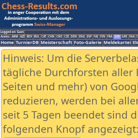
Logged on: Gast
Arabic
ARM
AZE
BIH
BUL
CAT
CHN
CRO
CZE
DEN
ENG
ESP
FAI
FIN
FRA
GER
GRE
INA
I
Home
TurnierDB
Meisterschaft
Foto-Galerie
Meldekartei
El
Hinweis: Um die Serverbela
tägliche Durchforsten aller 
Seiten und mehr) von Goog
reduzieren, werden bei alle
seit 5 Tagen beendet sind d
folgenden Knopf angezeigt