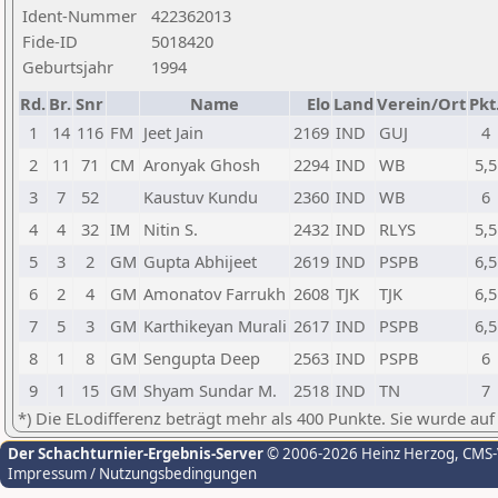
Ident-Nummer
422362013
Fide-ID
5018420
Geburtsjahr
1994
Rd.
Br.
Snr
Name
Elo
Land
Verein/Ort
Pkt
1
14
116
FM
Jeet Jain
2169
IND
GUJ
4
2
11
71
CM
Aronyak Ghosh
2294
IND
WB
5,5
3
7
52
Kaustuv Kundu
2360
IND
WB
6
4
4
32
IM
Nitin S.
2432
IND
RLYS
5,5
5
3
2
GM
Gupta Abhijeet
2619
IND
PSPB
6,5
6
2
4
GM
Amonatov Farrukh
2608
TJK
TJK
6,5
7
5
3
GM
Karthikeyan Murali
2617
IND
PSPB
6,5
8
1
8
GM
Sengupta Deep
2563
IND
PSPB
6
9
1
15
GM
Shyam Sundar M.
2518
IND
TN
7
*) Die ELodifferenz beträgt mehr als 400 Punkte. Sie wurde auf
Der Schachturnier-Ergebnis-Server
© 2006-2026 Heinz Herzog
, CMS
Impressum / Nutzungsbedingungen