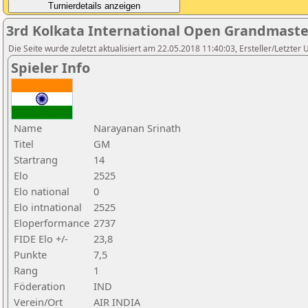
3rd Kolkata International Open Grandmast
Die Seite wurde zuletzt aktualisiert am 22.05.2018 11:40:03, Ersteller/Letzter
Spieler Info
Name
Narayanan Srinath
Titel
GM
Startrang
14
Elo
2525
Elo national
0
Elo intnational
2525
Eloperformance
2737
FIDE Elo +/-
23,8
Punkte
7,5
Rang
1
Föderation
IND
Verein/Ort
AIR INDIA