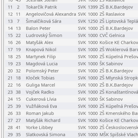
11
2
Tokarčík Patrik
SVK
1399
ZŠ B.K.Bardejov
12
11
Angelovičová Alexandra
SVK
1000
ZŠ Raslavice
13
7
Šimalčiková Sára
SVK
1250
ZŠ Liptovská Teplá
14
13
Balon Peter
SVK
1000
ZŠ B.K.Bardejov
15
22
Ludrovský Šimon
SVK
1000
CVČ Gelnica
16
26
Matyšák Alex
SVK
1000
Košice KE Charko
17
19
Knapová Nikol
SVK
1000
ZŠ Woklerová Bar
18
25
Martynek Filip
SVK
1000
ZŠ Kúpelná Prešo
19
23
Magdová Lucia
SVK
1000
ŠK Sabinov
20
32
Polomský Peter
SVK
1000
ZŠ B.K.Bardejov
21
18
Kloček Tobias
SVK
1000
ZŠ Mlynská Strop
22
16
Guliga Marcel
SVK
1000
ZŠ B.K.Bardejov
23
38
Vojček Radko
SVK
1000
ZŠ Konaštantínová
24
15
Cukerová Lívia
SVK
1000
ŠK Sabinov
25
39
Vužňáková Eva
SVK
1000
ZŠ Kúpeľná Prešo
26
33
Roman Jakub
SVK
1000
ZŠ Kmenského Ba
27
27
Matyšák Richard
SVK
1000
Košice KE Charko
28
41
Yorke Libbey
SVK
1000
ZŠ Českoslocvens
29
35
Slatkovská Simona
SVK
1000
MŠK Spišské Vlac