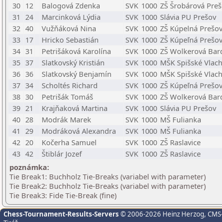
30
12
Balogová Zdenka
SVK
1000
ZŠ Šrobárová Pre
31
24
Marcinková Lýdia
SVK
1000
Slávia PU Prešov
32
40
Vužňáková Nina
SVK
1000
ZŠ Kúpelná Prešo
33
17
Hricko Sebastián
SVK
1000
ZŠ Kúpeľná Prešo
34
31
Petrišáková Karolína
SVK
1000
ZŠ Wolkerová Bar
35
37
Slatkovský Kristián
SVK
1000
MŠK Spišské Vlac
36
36
Slatkovský Benjamín
SVK
1000
MŠK Spišské Vlac
37
34
Scholtés Richard
SVK
1000
ZŠ Kúpeľná Prešo
38
30
Petrišák Tomáš
SVK
1000
ZŠ Wolkerová Bar
39
21
Krajňaková Martina
SVK
1000
Slávia PU Prešov
40
28
Modrák Marek
SVK
1000
MŠ Fulianka
41
29
Modráková Alexandra
SVK
1000
MŠ Fulianka
42
20
Kočerha Samuel
SVK
1000
ZŠ Raslavice
43
42
Štiblár Jozef
SVK
1000
ZŠ Raslavice
poznámka:
Tie Break1: Buchholz Tie-Breaks (variabel with parameter)
Tie Break2: Buchholz Tie-Breaks (variabel with parameter)
Tie Break3: Fide Tie-Break (fine)
Chess-Tournament-Results-Servers
© 2006-2026 Heinz Herzog
, CMS