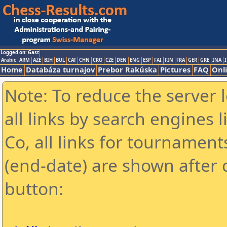
Logged on: Gast
Arabic
ARM
AZE
BIH
BUL
CAT
CHN
CRO
CZE
DEN
ENG
ESP
FAI
FIN
FRA
GER
GRE
INA
I
Home
Databáza turnajov
Prebor Rakúska
Pictures
FAQ
Onl
Note: To reduce the server 
all links by search engines
Co, all links for tournamen
(end-date) are shown after c
button: