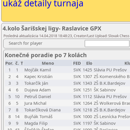
ukáž detaily turnaja
4.kolo Šarišskej ligy- Raslavice GPX
Posledná aktualizácia 14.04.2018 18:48:23, Creator/Last Upload: Slovak Chess
Search for player
Konečné poradie po 7 kolách
Por.
č.
T
Meno
FED
Elo
Kl
1
1
Mojčák Kamil
SVK
1425
Slávia PU Prešov
2
4
Kapec Kristián
SVK
1307
ZŠ Komenského B
3
3
Tokarčík Ján
SVK
1343
ZŠ B.K.Bardejov
4
6
Dujava Adam
SVK
1251
ŠK Sabinov
5
10
Petruš Daniel
SVK
1112
Slávia PU Prešov
6
5
Jura Michal
SVK
1264
ZŠ Wolkerová Bra
7
8
Tokarčíková Diana
SVK
1218
ZŠ B.K.Bardejov
8
14
Bujňák Tomáš
SVK
1000
ZŠ Lesnícka Prešo
9
9
Magda Filip
SVK
1197
ŠK Sabinov
10
43
Ščešňák Štefan
SVK
1000
ZŠ Raslavice