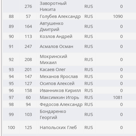
Заворотный
276
RUS
0
Никита
88
57
Голубев Александр
RUS
1090
Автушенко
89
164
RUS
0
Дмитрий
90
113
Козлов Андрей
RUS
0
91
247
Асмалов Осман
RUS
0
Мокринский
92
208
RUS
0
Михаил
93
201
Касаев Олег
RUS
0
94
147
Механов Ярослав
RUS
0
95
127
Осипов Алексей
RUS
0
96
158
Иванников Кирилл
RUS
0
97
60
Максимкин Игорь
RUS
1081
98
94
Федосов Александр
RUS
0
Бондаренко
99
103
RUS
0
Георгий
100
125
Напольских Глеб
RUS
0