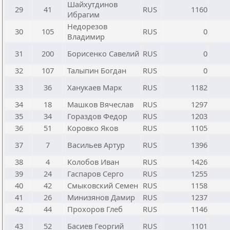
Шайхутдинов
29
41
RUS
1160
Ибрагим
Недорезов
30
105
RUS
0
Владимир
31
200
Борисенко Савелий
RUS
0
32
107
Талыпин Богдан
RUS
0
33
36
Ханукаев Марк
RUS
1182
34
18
Машков Вячеслав
RUS
1297
35
34
Гораздов Федор
RUS
1203
36
51
Коровко Яков
RUS
1105
37
7
Васильев Артур
RUS
1396
38
4
Колобов Иван
RUS
1426
39
24
Гаспаров Серго
RUS
1255
40
42
Смыковский Семен
RUS
1158
41
26
Минизянов Дамир
RUS
1237
42
44
Прохоров Глеб
RUS
1146
43
52
Басиев Георгий
RUS
1101