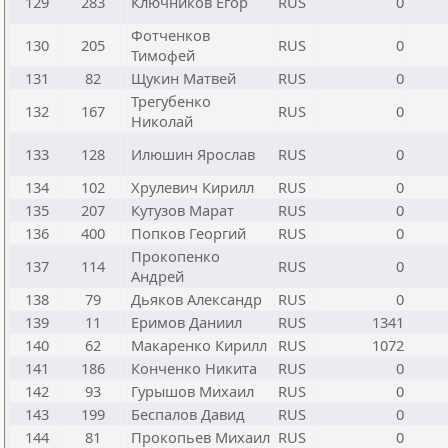
129
283
Ключников Егор
RUS
0
Фотченков
130
205
RUS
0
Тимофей
131
82
Щукин Матвей
RUS
0
Трегубенко
132
167
RUS
0
Николай
133
128
Илюшин Ярослав
RUS
0
134
102
Хрулевич Кирилл
RUS
0
135
207
Кутузов Марат
RUS
0
136
400
Попков Георгий
RUS
0
Прокопенко
137
114
RUS
0
Андрей
138
79
Дьяков Александр
RUS
0
139
11
Еримов Даниил
RUS
1341
140
62
Макаренко Кирилл
RUS
1072
141
186
Конченко Никита
RUS
0
142
93
Гурышов Михаил
RUS
0
143
199
Беспалов Давид
RUS
0
144
81
Прокопьев Михаил
RUS
0