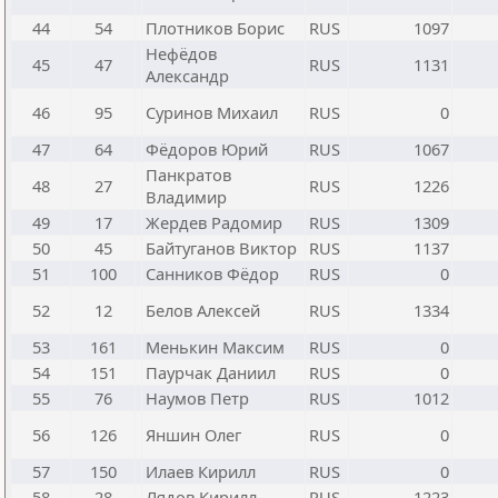
44
54
Плотников Борис
RUS
1097
Нефёдов
45
47
RUS
1131
Александр
46
95
Суринов Михаил
RUS
0
47
64
Фёдоров Юрий
RUS
1067
Панкратов
48
27
RUS
1226
Владимир
49
17
Жердев Радомир
RUS
1309
50
45
Байтуганов Виктор
RUS
1137
51
100
Санников Фёдор
RUS
0
52
12
Белов Алексей
RUS
1334
53
161
Менькин Максим
RUS
0
54
151
Паурчак Даниил
RUS
0
55
76
Наумов Петр
RUS
1012
56
126
Яншин Олег
RUS
0
57
150
Илаев Кирилл
RUS
0
58
28
Лядов Кирилл
RUS
1223