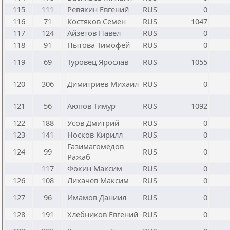
115
111
Ревякин Евгений
RUS
0
116
71
Костяков Семен
RUS
1047
117
124
Айзетов Павел
RUS
0
118
91
Пытова Тимофей
RUS
0
119
69
Туровец Ярослав
RUS
1055
120
306
Димитриев Михаил
RUS
0
121
56
Аюпов Тимур
RUS
1092
122
188
Усов Дмитрий
RUS
0
123
141
Носков Кирилл
RUS
0
Газимагомедов
124
99
RUS
0
Ражаб
117
Фокин Максим
RUS
0
126
108
Лихачёв Максим
RUS
0
127
96
Имамов Даниил
RUS
0
128
191
Хлебников Евгений
RUS
0