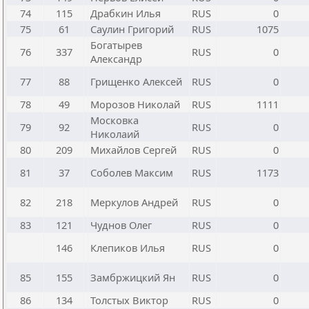
74
115
Драбкин Илья
RUS
0
75
61
Саулин Григорий
RUS
1075
Богатырев
76
337
RUS
0
Александр
77
88
Грищенко Алексей
RUS
0
78
49
Морозов Николай
RUS
1111
Московка
79
92
RUS
0
Николаий
80
209
Михайлов Сергей
RUS
0
81
37
Соболев Максим
RUS
1173
82
218
Меркулов Андрей
RUS
0
83
121
Чуднов Олег
RUS
0
146
Клепиков Илья
RUS
0
85
155
Замбржицкий Ян
RUS
0
86
134
Толстых Виктор
RUS
0