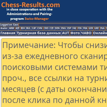
Logged on: Gast
Arabic
ARM
AZE
BIH
BUL
CAT
CHN
CRO
CZE
DEN
ENG
ESP
FAI
FIN
FRA
GER
GRE
INA
I
Главная
Турнирная база данных
AUT
Фото
ЧАВО
Онлайн
Примечание: Чтобы снизи
из-за ежедневного скани
поисковыми системами ти
проч., все ссылки на тур
месяцев (с даты окончан
после клика по данной кн