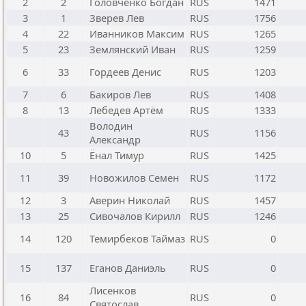
2
2
Головченко Богдан
RUS
1471
3
1
Зверев Лев
RUS
1756
4
22
Иванников Максим
RUS
1265
5
23
Землянский Иван
RUS
1259
6
33
Гордеев Денис
RUS
1203
7
6
Бакиров Лев
RUS
1408
8
13
Лебедев Артём
RUS
1333
Володин
43
RUS
1156
Александр
10
5
Ёнал Тимур
RUS
1425
11
39
Новожилов Семен
RUS
1172
12
3
Аверин Николай
RUS
1457
13
25
Сивочалов Кирилл
RUS
1246
14
120
Темирбеков Таймаз
RUS
0
15
137
Еганов Даниэль
RUS
0
Лисенков
16
84
RUS
0
Святослав