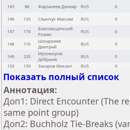
145
86
Фарзалеев Данияр
RUS
0
146
133
Слынчук Максим
RUS
0
Благовещенский
147
174
RUS
0
Роман
Шонджиев
148
116
RUS
0
Дмитрий
Мухоморов
149
233
RUS
0
Добрыня
150
139
Захаров Микаэл
RUS
0
Показать полный список
Аннотация:
Доп1: Direct Encounter (The res
same point group)
Доп2: Buchholz Tie-Breaks (var