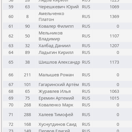
59
63
Черешкевич Юрий
RUS
1069
Амельченко
60
8
RUS
1369
Платон
61
90
Ковалер Филипп
RUS
0
Мельников
62
50
RUS
1107
Владимир
63
32
Халбад Даниил
RUS
1207
64
89
Ладыгин Кирилл
RUS
0
65
38
Шишлов Александр
RUS
1173
66
211
Малышев Роман
RUS
0
67
101
Гагаринский Артём
RUS
0
68
65
Журавлев Илья
RUS
1063
69
75
Еремин Артемий
RUS
1015
70
268
Коваленко Марк
RUS
0
71
288
Халеев Тимофей
RUS
0
72
168
Хуснутдинов Саид
RUS
0
73
149
Первов Елисей
RUS
0