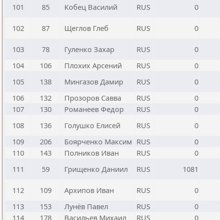
101
85
Кобец Василий
RUS
0
102
87
Щеглов Глеб
RUS
0
103
78
Гуленко Захар
RUS
0
104
106
Плохих Арсений
RUS
0
105
138
Мингазов Дамир
RUS
0
106
132
Прозоров Савва
RUS
0
107
130
Романеев Федор
RUS
0
108
136
Голушко Елисей
RUS
0
109
206
Боярченко Максим
RUS
0
110
143
Полников Иван
RUS
0
111
59
Грищенко Даниил
RUS
1081
112
109
Архипов Иван
RUS
0
113
153
Лунёв Павел
RUS
0
114
178
Васильев Михаил
RUS
0