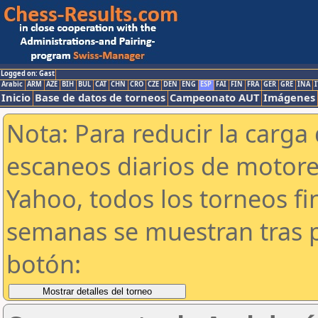
Logged on: Gast
Arabic
ARM
AZE
BIH
BUL
CAT
CHN
CRO
CZE
DEN
ENG
ESP
FAI
FIN
FRA
GER
GRE
INA
I
Inicio
Base de datos de torneos
Campeonato AUT
Imágenes
Nota: Para reducir la carga 
escaneos diarios de motor
Yahoo, todos los torneos f
semanas se muestran tras p
botón: