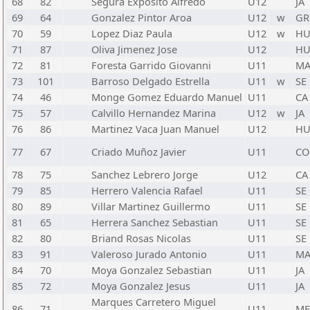
68
82
Segura Exposito Alfredo
U12
JA
69
64
Gonzalez Pintor Aroa
U12
w
GR
70
59
Lopez Diaz Paula
U12
w
H
71
87
Oliva Jimenez Jose
U12
H
72
81
Foresta Garrido Giovanni
U11
M
73
101
Barroso Delgado Estrella
U11
w
SE
74
46
Monge Gomez Eduardo Manuel
U11
CA
75
57
Calvillo Hernandez Marina
U12
w
JA
76
86
Martinez Vaca Juan Manuel
U12
H
77
67
Criado Muñoz Javier
U11
CO
78
75
Sanchez Lebrero Jorge
U12
CA
79
85
Herrero Valencia Rafael
U11
SE
80
89
Villar Martinez Guillermo
U11
SE
81
65
Herrera Sanchez Sebastian
U11
SE
82
80
Briand Rosas Nicolas
U11
SE
83
91
Valeroso Jurado Antonio
U11
M
84
70
Moya Gonzalez Sebastian
U11
JA
85
72
Moya Gonzalez Jesus
U11
JA
Marques Carretero Miguel
86
71
U11
ME