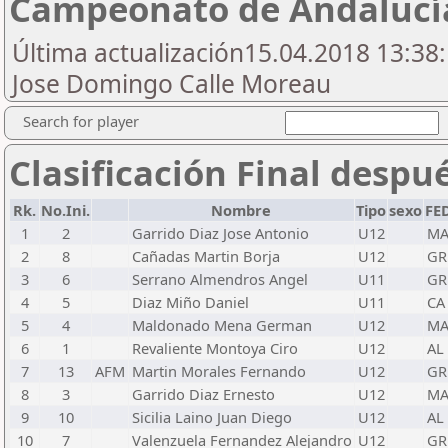
Campeonato de Andalucí
Última actualización15.04.2018 13:38:
Jose Domingo Calle Moreau
Search for player
Clasificación Final despu
Rk.
No.Ini.
Nombre
Tipo
sexo
FE
1
2
Garrido Diaz Jose Antonio
U12
M
2
8
Cañadas Martin Borja
U12
GR
3
6
Serrano Almendros Angel
U11
GR
4
5
Diaz Miño Daniel
U11
CA
5
4
Maldonado Mena German
U12
M
6
1
Revaliente Montoya Ciro
U12
AL
7
13
AFM
Martin Morales Fernando
U12
GR
8
3
Garrido Diaz Ernesto
U12
M
9
10
Sicilia Laino Juan Diego
U12
AL
10
7
Valenzuela Fernandez Alejandro
U12
GR