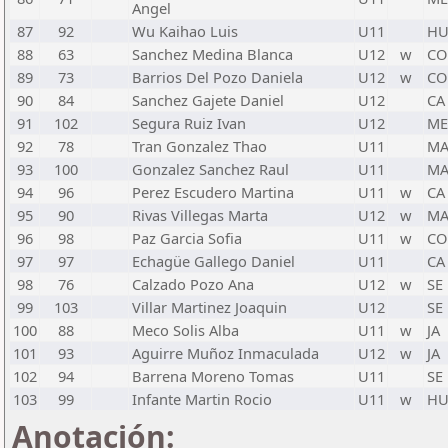
Angel
87
92
Wu Kaihao Luis
U11
H
88
63
Sanchez Medina Blanca
U12
w
CO
89
73
Barrios Del Pozo Daniela
U12
w
CO
90
84
Sanchez Gajete Daniel
U12
CA
91
102
Segura Ruiz Ivan
U12
ME
92
78
Tran Gonzalez Thao
U11
M
93
100
Gonzalez Sanchez Raul
U11
M
94
96
Perez Escudero Martina
U11
w
CA
95
90
Rivas Villegas Marta
U12
w
M
96
98
Paz Garcia Sofia
U11
w
CO
97
97
Echagüe Gallego Daniel
U11
CA
98
76
Calzado Pozo Ana
U12
w
SE
99
103
Villar Martinez Joaquin
U12
SE
100
88
Meco Solis Alba
U11
w
JA
101
93
Aguirre Muñoz Inmaculada
U12
w
JA
102
94
Barrena Moreno Tomas
U11
SE
103
99
Infante Martin Rocio
U11
w
H
Anotación: