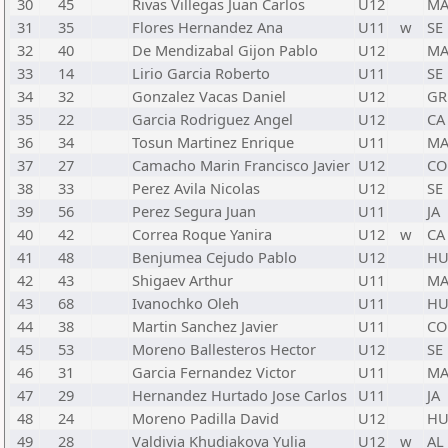
30
45
Rivas Villegas Juan Carlos
U12
M
31
35
Flores Hernandez Ana
U11
w
SE
32
40
De Mendizabal Gijon Pablo
U12
M
33
14
Lirio Garcia Roberto
U11
SE
34
32
Gonzalez Vacas Daniel
U12
GR
35
22
Garcia Rodriguez Angel
U12
CA
36
34
Tosun Martinez Enrique
U11
M
37
27
Camacho Marin Francisco Javier
U12
CO
38
33
Perez Avila Nicolas
U12
SE
39
56
Perez Segura Juan
U11
JA
40
42
Correa Roque Yanira
U12
w
CA
41
48
Benjumea Cejudo Pablo
U12
H
42
43
Shigaev Arthur
U11
M
43
68
Ivanochko Oleh
U11
H
44
38
Martin Sanchez Javier
U11
CO
45
53
Moreno Ballesteros Hector
U12
SE
46
31
Garcia Fernandez Victor
U11
M
47
29
Hernandez Hurtado Jose Carlos
U11
JA
48
24
Moreno Padilla David
U12
H
49
28
Valdivia Khudiakova Yulia
U12
w
AL