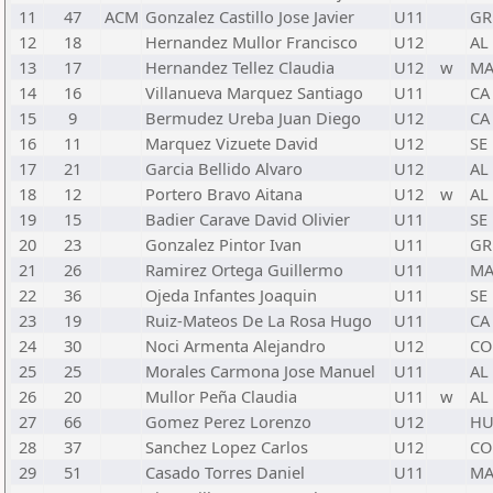
11
47
ACM
Gonzalez Castillo Jose Javier
U11
GR
12
18
Hernandez Mullor Francisco
U12
AL
13
17
Hernandez Tellez Claudia
U12
w
M
14
16
Villanueva Marquez Santiago
U11
CA
15
9
Bermudez Ureba Juan Diego
U12
CA
16
11
Marquez Vizuete David
U12
SE
17
21
Garcia Bellido Alvaro
U12
AL
18
12
Portero Bravo Aitana
U12
w
AL
19
15
Badier Carave David Olivier
U11
SE
20
23
Gonzalez Pintor Ivan
U11
GR
21
26
Ramirez Ortega Guillermo
U11
M
22
36
Ojeda Infantes Joaquin
U11
SE
23
19
Ruiz-Mateos De La Rosa Hugo
U11
CA
24
30
Noci Armenta Alejandro
U12
CO
25
25
Morales Carmona Jose Manuel
U11
AL
26
20
Mullor Peña Claudia
U11
w
AL
27
66
Gomez Perez Lorenzo
U12
H
28
37
Sanchez Lopez Carlos
U12
CO
29
51
Casado Torres Daniel
U11
M