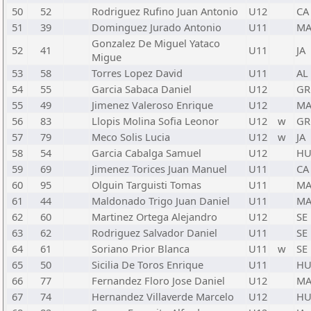
50
52
Rodriguez Rufino Juan Antonio
U12
CA
51
39
Dominguez Jurado Antonio
U11
M
Gonzalez De Miguel Yataco
52
41
U11
JA
Migue
53
58
Torres Lopez David
U11
AL
54
55
Garcia Sabaca Daniel
U12
GR
55
49
Jimenez Valeroso Enrique
U12
M
56
83
Llopis Molina Sofia Leonor
U12
w
GR
57
79
Meco Solis Lucia
U12
w
JA
58
54
Garcia Cabalga Samuel
U12
H
59
69
Jimenez Torices Juan Manuel
U11
CA
60
95
Olguin Targuisti Tomas
U11
M
61
44
Maldonado Trigo Juan Daniel
U11
M
62
60
Martinez Ortega Alejandro
U12
SE
63
62
Rodriguez Salvador Daniel
U11
SE
64
61
Soriano Prior Blanca
U11
w
SE
65
50
Sicilia De Toros Enrique
U11
H
66
77
Fernandez Floro Jose Daniel
U12
M
67
74
Hernandez Villaverde Marcelo
U12
H