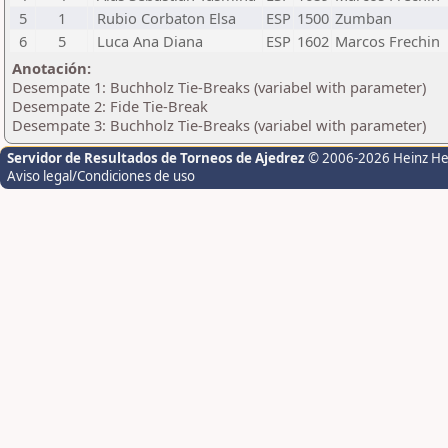
5
1
Rubio Corbaton Elsa
ESP
1500
Zumban
6
5
Luca Ana Diana
ESP
1602
Marcos Frechin
Anotación:
Desempate 1: Buchholz Tie-Breaks (variabel with parameter)
Desempate 2: Fide Tie-Break
Desempate 3: Buchholz Tie-Breaks (variabel with parameter)
Servidor de Resultados de Torneos de Ajedrez
© 2006-2026 Heinz H
Aviso legal/Condiciones de uso