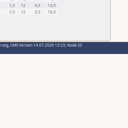
1,5
12
4,5
13,5
1,5
12
3,5
13,5
erzog
, CMS-Version 14.07.2026 13:23, Node S3