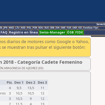
Servert
TA
JPN
MKD
LTU
NED
POL
POR
ROU
RUS
SRB
SVK
SWE
TUR
UKR
VIE
FontSize:11pt
FAQ
Registro en línea
Swiss-Manager
ÖSB
FIDE
aneos diarios de motores como Google o Yahoo,
 se muestran tras pulsar el siguiente botón:
n 2018 - Categoría Cadete Femenino
ACIÓN ARAGONESA DE AJEDREZ (65)
Pts.
Des 1
Des 2
Des 3
4
9,5
13,5
11
eros
3
10,5
10,5
12
3
10,5
9
12
2
11,5
4
13