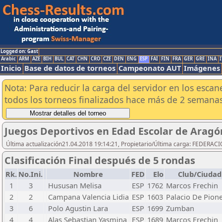
Logged on: Gast
Arabic
ARM
AZE
BIH
BUL
CAT
CHN
CRO
CZE
DEN
ENG
ESP
FAI
FIN
FRA
GER
GRE
INA
I
Inicio
Base de datos de torneos
Campeonato AUT
Imágenes
Nota: Para reducir la carga del servidor en los esc
todos los torneos finalizados hace más de 2 semanas
Juegos Deportivos en Edad Escolar de Aragó
Última actualización21.04.2018 19:14:21, Propietario/Última carga: FEDER
Clasificación Final después de 5 rondas
Rk.
No.Ini.
Nombre
FED
Elo
Club/Ciudad
1
3
Hususan Melisa
ESP
1762
Marcos Frechin
2
2
Campana Valencia Lidia
ESP
1603
Palacio De Pion
3
6
Polo Agustin Lara
ESP
1699
Zumban
4
4
Alas Sebastian Yasmina
ESP
1689
Marcos Frechin