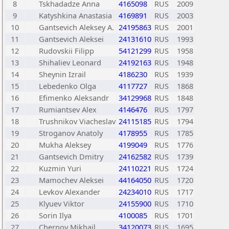
8
Tskhadadze Anna
4165098
RUS
2009
9
Katyshkina Anastasia
4169891
RUS
2003
10
Gantsevich Aleksey A.
24195863
RUS
2001
11
Gantsevich Aleksei
24131610
RUS
1993
12
Rudovskii Filipp
54121299
RUS
1958
13
Shihaliev Leonard
24192163
RUS
1948
14
Sheynin Izrail
4186230
RUS
1939
15
Lebedenko Olga
4117727
RUS
1868
16
Efimenko Aleksandr
34129968
RUS
1848
17
Rumiantsev Alex
4146476
RUS
1797
18
Trushnikov Viacheslav
24115185
RUS
1794
19
Stroganov Anatoly
4178955
RUS
1785
20
Mukha Aleksey
4199049
RUS
1776
21
Gantsevich Dmitry
24162582
RUS
1739
22
Kuzmin Yuri
24110221
RUS
1724
23
Mamochev Aleksei
44164050
RUS
1720
24
Levkov Alexander
24234010
RUS
1717
25
Klyuev Viktor
24155900
RUS
1710
26
Sorin Ilya
4100085
RUS
1701
27
Chernov Mikhail
34120073
RUS
1695