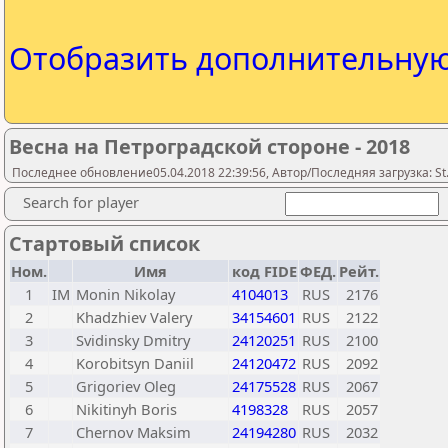
Отобразить дополнительну
Весна на Петроградской стороне - 2018
Последнее обновление05.04.2018 22:39:56, Автор/Последняя загрузка: St.
Search for player
Стартовый список
Ном.
Имя
код FIDE
ФЕД.
Рейт.
1
IM
Monin Nikolay
4104013
RUS
2176
2
Khadzhiev Valery
34154601
RUS
2122
3
Svidinsky Dmitry
24120251
RUS
2100
4
Korobitsyn Daniil
24120472
RUS
2092
5
Grigoriev Oleg
24175528
RUS
2067
6
Nikitinyh Boris
4198328
RUS
2057
7
Chernov Maksim
24194280
RUS
2032