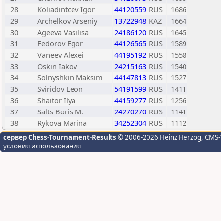
28
Koliadintcev Igor
44120559
RUS
1686
29
Archelkov Arseniy
13722948
KAZ
1664
30
Ageeva Vasilisa
24186120
RUS
1645
31
Fedorov Egor
44126565
RUS
1589
32
Vaneev Alexei
44195192
RUS
1558
33
Oskin Iakov
24215163
RUS
1540
34
Solnyshkin Maksim
44147813
RUS
1527
35
Sviridov Leon
54191599
RUS
1411
36
Shaitor Ilya
44159277
RUS
1256
37
Salts Boris M.
24270270
RUS
1141
38
Rykova Marina
34252304
RUS
1112
сервер Chess-Tournament-Results
© 2006-2026 Heinz Herzog
, CMS-
условия использования