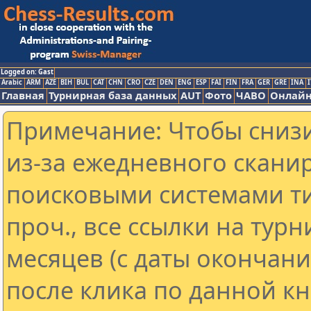
Logged on: Gast
Arabic
ARM
AZE
BIH
BUL
CAT
CHN
CRO
CZE
DEN
ENG
ESP
FAI
FIN
FRA
GER
GRE
INA
I
Главная
Турнирная база данных
AUT
Фото
ЧАВО
Онлайн
Примечание: Чтобы снизи
из-за ежедневного скани
поисковыми системами ти
проч., все ссылки на тур
месяцев (с даты окончан
после клика по данной кн