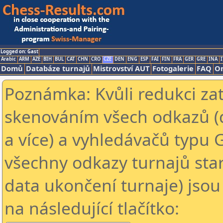
Logged on: Gast
Arabic
ARM
AZE
BIH
BUL
CAT
CHN
CRO
CZE
DEN
ENG
ESP
FAI
FIN
FRA
GER
GRE
INA
I
Domů
Databáze turnajů
Mistrovství AUT
Fotogalerie
FAQ
On
Poznámka: Kvůli redukci za
skenováním všech odkazů (
a více) a vyhledávačů typu 
všechny odkazy turnajů star
data ukončení turnaje) jsou
na následující tlačítko: