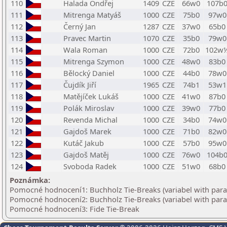
110
Halada Ondřej
1409
CZE
66w0
107b
111
Mitrenga Matyáš
1000
CZE
75b0
97w0
112
Černý Jan
1287
CZE
37w0
65b0
113
Pravec Martin
1070
CZE
35b0
79w0
114
Wala Roman
1000
CZE
72b0
102w
115
Mitrenga Szymon
1000
CZE
48w0
83b0
116
Bělocký Daniel
1000
CZE
44b0
78w0
117
Čujdík Jiří
1965
CZE
74b1
53w1
118
Matějíček Lukáš
1000
CZE
41w0
87b0
119
Polák Miroslav
1000
CZE
39w0
77b0
120
Revenda Michal
1000
CZE
34b0
74w0
121
Gajdoš Marek
1000
CZE
71b0
82w0
122
Kutáč Jakub
1000
CZE
57b0
95w0
123
Gajdoš Matěj
1000
CZE
76w0
104b
124
Svoboda Radek
1000
CZE
51w0
68b0
Poznámka:
Pomocné hodnocení1: Buchholz Tie-Breaks (variabel with par
Pomocné hodnocení2: Buchholz Tie-Breaks (variabel with par
Pomocné hodnocení3: Fide Tie-Break