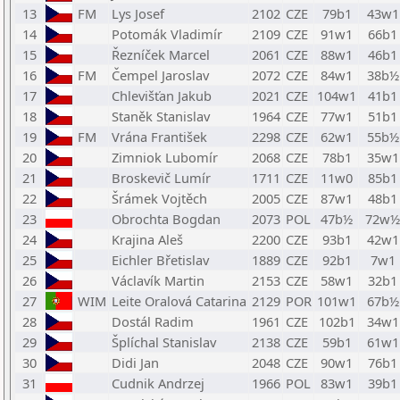
13
FM
Lys Josef
2102
CZE
79b1
43w1
14
Potomák Vladimír
2109
CZE
91w1
66b1
15
Řezníček Marcel
2061
CZE
88w1
46b1
16
FM
Čempel Jaroslav
2072
CZE
84w1
38b½
17
Chlevišťan Jakub
2021
CZE
104w1
41b1
18
Staněk Stanislav
1964
CZE
77w1
51b1
19
FM
Vrána František
2298
CZE
62w1
55b½
20
Zimniok Lubomír
2068
CZE
78b1
35w1
21
Broskevič Lumír
1711
CZE
11w0
85b1
22
Šrámek Vojtěch
2005
CZE
87w1
48b1
23
Obrochta Bogdan
2073
POL
47b½
72w½
24
Krajina Aleš
2200
CZE
93b1
42w1
25
Eichler Břetislav
1889
CZE
92b1
7w1
26
Václavík Martin
2153
CZE
58w1
32b1
27
WIM
Leite Oralová Catarina
2129
POR
101w1
67b½
28
Dostál Radim
1961
CZE
102b1
34w1
29
Šplíchal Stanislav
2138
CZE
59b1
61w1
30
Didi Jan
2048
CZE
90w1
76b1
31
Cudnik Andrzej
1966
POL
83w1
39b1