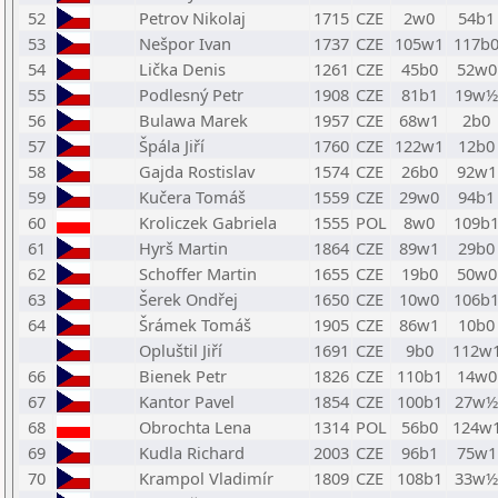
52
Petrov Nikolaj
1715
CZE
2w0
54b1
53
Nešpor Ivan
1737
CZE
105w1
117b
54
Lička Denis
1261
CZE
45b0
52w0
55
Podlesný Petr
1908
CZE
81b1
19w½
56
Bulawa Marek
1957
CZE
68w1
2b0
57
Špála Jiří
1760
CZE
122w1
12b0
58
Gajda Rostislav
1574
CZE
26b0
92w1
59
Kučera Tomáš
1559
CZE
29w0
94b1
60
Kroliczek Gabriela
1555
POL
8w0
109b
61
Hyrš Martin
1864
CZE
89w1
29b0
62
Schoffer Martin
1655
CZE
19b0
50w0
63
Šerek Ondřej
1650
CZE
10w0
106b
64
Šrámek Tomáš
1905
CZE
86w1
10b0
Opluštil Jiří
1691
CZE
9b0
112w
66
Bienek Petr
1826
CZE
110b1
14w0
67
Kantor Pavel
1854
CZE
100b1
27w½
68
Obrochta Lena
1314
POL
56b0
124w
69
Kudla Richard
2003
CZE
96b1
75w1
70
Krampol Vladimír
1809
CZE
108b1
33w½