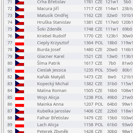
71
Crha Břetislav
1781
CZE
121w1
5b0
72
Macura Jiří
1717
CZE
114w1
23b½
73
Matusík Ondřej
1162
CZE
32w0
101b
74
Hruška Stanislav
1381
CZE
117w0
120b
75
Šoki Zdeněk
1748
CZE
111w1
69b0
76
Kriebel Rudolf
1770
CZE
123b1
30w0
77
Cieply Krzysztof
1364
POL
18b0
119w
78
Burda Josef
1480
CZE
20w0
116b
79
Glacner Karel
1521
CZE
13w0
113b
80
Šíma Patrik
1617
CZE
7b0
81w0
81
Cieslak Jessica
1235
POL
55w0
80b1
82
Kaňák Matyáš
1473
CZE
6w0
121b
83
Kopecký Michal
1382
CZE
31b0
115w
84
Malina Roman
1505
CZE
16b0
108w
85
Wojs Alicja
1238
POL
49b0
21w0
86
Mainka Anna
1207
POL
64b0
99w1
87
Kubelka Jaroslav
1406
CZE
22b0
118w
88
Falhar Břetislav
1479
CZE
15b0
103w
89
Lach Alicja
1158
POL
61b0
93w0
90
Peterek Zbyněk
1428
CZE
30b0
98w1