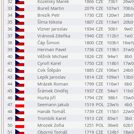
32
Kozelský Marek
1866
CZE
73b1
26w0
33
Bureš Martin
2079
CZE
107w1
70b½
34
Brezík Petr
1730
CZE
120w1
28b0
35
Šíma Nikola
1807
CZE
113w1
20b0
36
Vízner Jaroslav
1934
CZE
50b1
9w0
37
Vránová Zdeňka
1940
CZE
112b1
1w0
38
Čáp Šimon
1800
CZE
103b1
16w½
39
Herman Pavel
1736
CZE
119b1
31w0
40
Věžník Michael
1826
CZE
94w1
8b0
41
Cyroň Karel
1750
CZE
118b1
17w0
42
Cvik Štěpán
1885
CZE
106w1
24b0
43
Lepík Jaroslav
1814
CZE
109w1
13b0
44
Mrázek Roman
1799
CZE
116w1
6b0
45
Šrámek Ondřej
1937
CZE
54w1
11b0
46
Hurta Jiří
1794
CZE
98b1
15w0
47
Seemann Jakub
1519
POL
23w½
4b0
48
Hanák Tomáš
1739
CZE
115b1
22w0
49
Trombík Karel
1913
CZE
85w1
3b0
50
Mrozek Zofia
1251
POL
36w0
62b1
51
Oborný Tomáš
1719
CZE
124b1
18w0