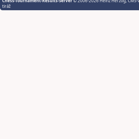
Chess-Tournament-Results-Server
© 2006-2026 Heinz Herzog
, CMS-
tiráž