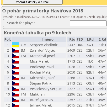
O pohár primátorky Havířova 2018
Poslední aktualizace24.03.2018 15:49:33, Creator/Last Upload: Czech Republic
Search for player
Konečná tabulka po 9 kolech
Poř.
Jméno
Rtg
FED
1.Rd
2.Rd
1
GM
Sergeev Vladimir
2447
UKR
4w1
37b1
2
IM
Zwardoň Vojtěch
2469
CZE
52b1
56w1
3
FM
Kratochvíl Josef
2307
CZE
99b1
49w1
4
Miča Marek
1713
CZE
1b0
47w1
5
Podlesný Pavel
2028
CZE
95b1
71w1
6
Kuchař Matěj
2050
CZE
82b1
44w1
7
IM
Michenka Jozef
2268
CZE
80w1
25b0
8
Štěpán Patrik
2113
CZE
60b1
40w1
9
IM
Vesselovsky Serguei
2327
CZE
65w1
36b1
10
FM
Malík Jan
2296
CZE
63b1
64w1
11
IM
Bureš Jaroslav
2357
CZE
21b1
45w1
12
Jelínek Marek
2015
CZE
97b1
57w1