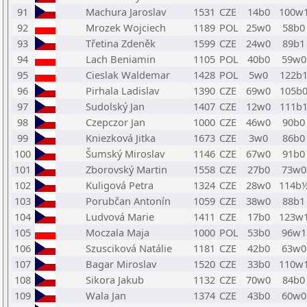
91
Machura Jaroslav
1531
CZE
14b0
100w
92
Mrozek Wojciech
1189
POL
25w0
58b0
93
Třetina Zdeněk
1599
CZE
24w0
89b1
94
Lach Beniamin
1105
POL
40b0
59w0
95
Cieslak Waldemar
1428
POL
5w0
122b
96
Pirhala Ladislav
1390
CZE
69w0
105b
97
Sudolský Jan
1407
CZE
12w0
111b
98
Czepczor Jan
1000
CZE
46w0
90b0
99
Kniezková Jitka
1673
CZE
3w0
86b0
100
Šumský Miroslav
1146
CZE
67w0
91b0
101
Zborovský Martin
1558
CZE
27b0
73w0
102
Kuligová Petra
1324
CZE
28w0
114b
103
Porubčan Antonín
1059
CZE
38w0
88b1
104
Ludvová Marie
1411
CZE
17b0
123w
105
Moczala Maja
1000
POL
53b0
96w1
106
Szusciková Natálie
1181
CZE
42b0
63w0
107
Bagar Miroslav
1520
CZE
33b0
110w
108
Sikora Jakub
1132
CZE
70w0
84b0
109
Wala Jan
1374
CZE
43b0
60w0