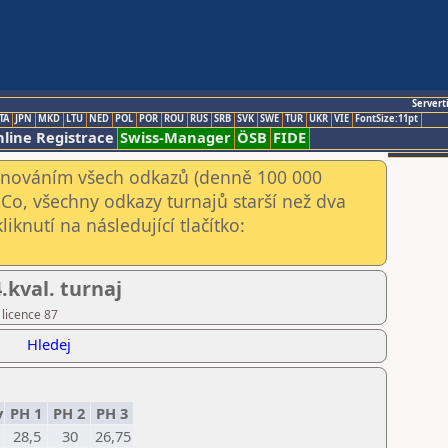
Servert
TA
JPN
MKD
LTU
NED
POL
POR
ROU
RUS
SRB
SVK
SWE
TUR
UKR
VIE
FontSize:11pt
line Registrace
Swiss-Manager
ÖSB
FIDE
kenováním všech odkazů (denně 100 000
Co, všechny odkazy turnajů starší než dva
iknutí na následující tlačítko:
kval. turnaj
 licence 87
Hledej
y
PH 1
PH 2
PH 3
28,5
30
26,75