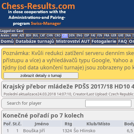
Logged on: Gast
Arabic
ARM
AZE
BIH
BUL
CAT
CHN
CRO
CZE
DEN
ENG
ESP
FAI
FIN
FRA
GER
GRE
INA
I
Domů
Databáze turnajů
Mistrovství AUT
Fotogalerie
FAQ
On
Poznámka: Kvůli redukci zatížení serveru denním s
přístupu a více) a vyhledávačů typu Google, Yahoo a 
týdny (od data ukončení turnaje) jsou zobrazeny po kl
Krajský přebor mládeže PDŠS 2017/18 HD10 4.
Poslední aktualizace24.03.2018 14:07:10, Creator/Last Upload: Czech Republic
Search for player
Konečné pořadí po 7 kolech
Poř.
St.č.
Jméno
Rtg
Klub/Místo
Bod
1
1
Bouška Jiří
1324
Šo Hlinsko
6,5