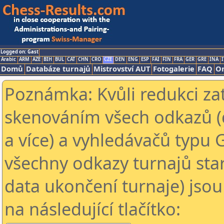
Logged on: Gast
Arabic
ARM
AZE
BIH
BUL
CAT
CHN
CRO
CZE
DEN
ENG
ESP
FAI
FIN
FRA
GER
GRE
INA
I
Domů
Databáze turnajů
Mistrovství AUT
Fotogalerie
FAQ
On
Poznámka: Kvůli redukci za
skenováním všech odkazů (
a více) a vyhledávačů typu 
všechny odkazy turnajů star
data ukončení turnaje) jsou
na následující tlačítko: