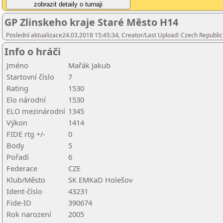
GP Zlinskeho kraje Staré Město H14
Poslední aktualizace24.03.2018 15:45:34, Creator/Last Upload: Czech Republic
Info o hráči
Jméno
Mařák Jakub
Startovní číslo
7
Rating
1530
Elo národní
1530
ELO mezinárodní
1345
Výkon
1414
FIDE rtg +/-
0
Body
5
Pořadí
6
Federace
CZE
Klub/Město
SK EMKaD Holešov
Ident-číslo
43231
Fide-ID
390674
Rok narození
2005