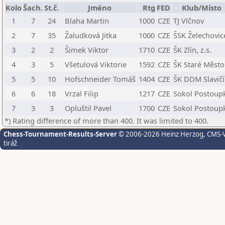
Kolo
Šach.
St.č.
Jméno
Rtg
FED
Klub/Místo
1
7
24
Blaha Martin
1000
CZE
TJ Vlčnov
2
7
35
Žaludková Jitka
1000
CZE
ŠSK Želechovic
3
2
2
Šimek Viktor
1710
CZE
ŠK Zlín, z.s.
4
3
5
Všetulová Viktorie
1592
CZE
ŠK Staré Město
5
5
10
Hofschneider Tomáš
1404
CZE
ŠK DDM Slavič
6
6
18
Vrzal Filip
1217
CZE
Sokol Postoup
7
3
3
Opluštil Pavel
1700
CZE
Sokol Postoup
*) Rating difference of more than 400. It was limited to 400.
Chess-Tournament-Results-Server
© 2006-2026 Heinz Herzog
, CMS-
tiráž