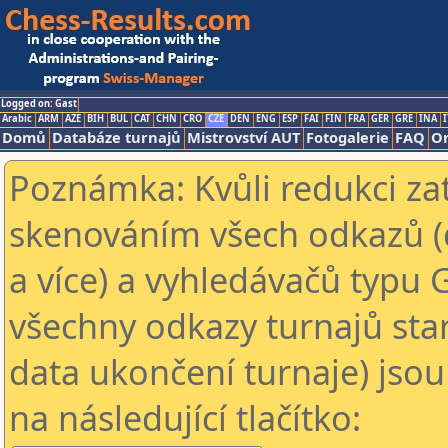
Logged on: Gast
Arabic
ARM
AZE
BIH
BUL
CAT
CHN
CRO
CZE
DEN
ENG
ESP
FAI
FIN
FRA
GER
GRE
INA
I
Domů
Databáze turnajů
Mistrovství AUT
Fotogalerie
FAQ
On
Poznámka: Kvůli redukci za
skenováním všech odkazů (
a více) a vyhledávačů typu 
všechny odkazy turnajů star
data ukončení turnaje) jsou
na následující tlačítko: