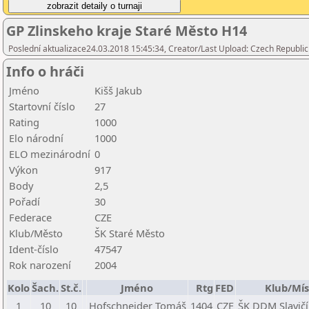
GP Zlinskeho kraje Staré Město H14
Poslední aktualizace24.03.2018 15:45:34, Creator/Last Upload: Czech Republic
Info o hráči
Jméno
Kišš Jakub
Startovní číslo
27
Rating
1000
Elo národní
1000
ELO mezinárodní
0
Výkon
917
Body
2,5
Pořadí
30
Federace
CZE
Klub/Město
ŠK Staré Město
Ident-číslo
47547
Rok narození
2004
Kolo
Šach.
St.č.
Jméno
Rtg
FED
Klub/Mís
1
10
10
Hofschneider Tomáš
1404
CZE
ŠK DDM Slavič