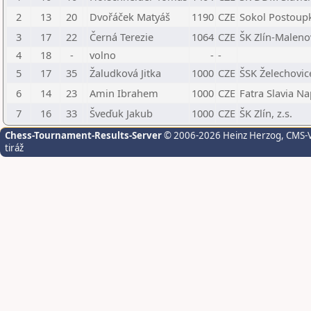
2
13
20
Dvořáček Matyáš
1190
CZE
Sokol Postoup
3
17
22
Černá Terezie
1064
CZE
ŠK Zlín-Malenov
4
18
-
volno
-
-
5
17
35
Žaludková Jitka
1000
CZE
ŠSK Želechovic
6
14
23
Amin Ibrahem
1000
CZE
Fatra Slavia Na
7
16
33
Šveďuk Jakub
1000
CZE
ŠK Zlín, z.s.
Chess-Tournament-Results-Server
© 2006-2026 Heinz Herzog
, CMS-
tiráž