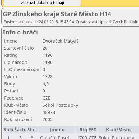
GP Zlinskeho kraje Staré Město H14
Poslední aktualizace24.03.2018 15:45:34, Creator/Last Upload: Czech Republic
Info o hráči
Jméno
Dvořáček Matyáš
Startovní číslo
20
Rating
1190
Elo národní
1190
ELO mezinárodní
0
Výkon
1328
Body
4,5
Pořadí
9
Federace
CZE
Klub/Město
Sokol Postoupky
Ident-číslo
48978
Rok narození
2005
Kolo
Šach.
St.č.
Jméno
Rtg
FED
Klub/Místo
1
3
3
Opluštil Pavel
1700
CZE
Sokol Postoupky