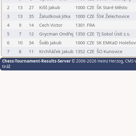
2
13
27
Kišš Jakub
1000
CZE
ŠK Staré Město
3
13
35
Žaludková Jitka
1000
CZE
ŠSK Želechovice
4
9
14
Cech Victor
1301
FRA
5
7
12
Grycman Ondřej
1350
CZE
TJ Sokol Ústí z.s.
6
10
34
Šváb Jakub
1000
CZE
SK EMKaD Holešov
7
8
11
Krchňáček Jakub
1352
CZE
ŠO Kunovice
Chess-Tournament-Results-Server
© 2006-2026 Heinz Herzog
, CMS-
tiráž