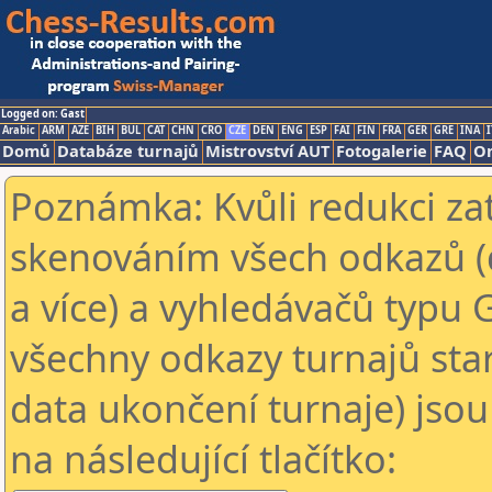
Logged on: Gast
Arabic
ARM
AZE
BIH
BUL
CAT
CHN
CRO
CZE
DEN
ENG
ESP
FAI
FIN
FRA
GER
GRE
INA
I
Domů
Databáze turnajů
Mistrovství AUT
Fotogalerie
FAQ
On
Poznámka: Kvůli redukci za
skenováním všech odkazů (
a více) a vyhledávačů typu 
všechny odkazy turnajů star
data ukončení turnaje) jsou
na následující tlačítko: